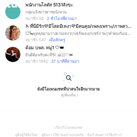
พนักงานโลตัส 5131สังขะ
กลุ่มแจ้งข่าวสารพนักงาน
สมาชิก 58
2 ชั่วโมงที่ผ่านมา
🫰ที่นี่มีรัก💜มีโสดมีเหงา💜มีคนคุย/เพลงเพราะ/ภาพสวย🌊🏝🏖
💥🦕พูดคุยยามว่างยามเหงา//แชร์เพลง//แชร์ภาพ//คำคมกันเยอะๆๆนะคะ💥💜🩵 ❌️🚫#ใส่รูปอะไรก็ได้ที่ไม่ใช่รูปในระบบค่ะ🚫❌️❌️
สมาชิก 547
เมื่อสักครู่
ด้อม บพล. หมู่1 🤍👑
ยินดีต้อนรับค่ะที่รัก 🙏🏻🤍👑
สมาชิก 1942
37 นาทีที่ผ่านมา
ยังมีโอเพนแชทที่น่าสนใจอีกมากมาย
ดูเพิ่มเติม
(Open
เกี่ยวกับโอเพนแชท
in
(Open
(Open
(Open
คู่มือผู้ใช้มือใหม่
คู่มือการใช้งานอย่างปลอดภัย
ข้อกำหนดการใช้บริการ