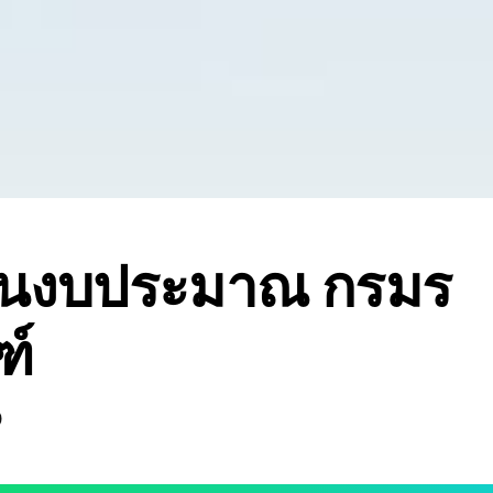
งานงบประมาณ กรมร
ฑ์
0