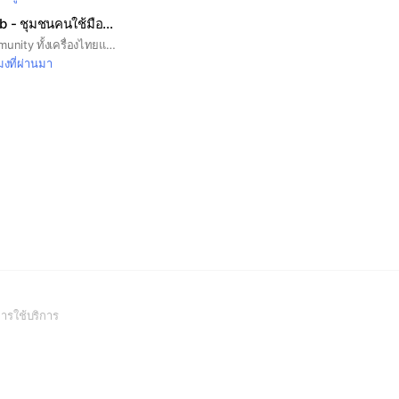
The Oneplus Club - ชุมชนคนใช้มือถือ Oneplus
พูดคุย oneplus community ทั้งเครื่องไทยและเครื่องนอก #oneplus #oneplus3 #oneplus3t #oneplus5 #oneplus5t #oneplus7 #oneplus7pro #oneplus7t #oneplus7tpro #oneplus7tproxls #gcam #twrp #rom #customrom #root
มงที่ผ่านมา
(Open
ารใช้บริการ
in
a
new
window)