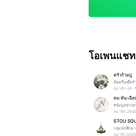
โอเพนแช
ครัวก้ามปู
สั่งเครื่องดื่
สมาชิก 49
คม ทัน เฉีย
สมาชิก 264
STOU SQ
สมาชิก 609