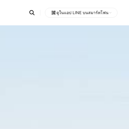
Search
ดูในแอป LINE บนสมาร์ทโฟน
OpenChats
Open
or
search
messages
area