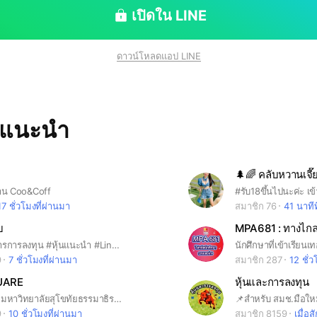
เปิดใน LINE
ดาวน์โหลดแอป LINE
ทแนะนำ
มร้าน Coo&Coff
17 ชั่วโมงที่ผ่านมา
สมาชิก 76
41 นาทีท
บ
MPA681 : ทางไก
#ข้อมูลข่าวสารการลงทุน #หุ้นแนะนำ #Line ID : veerapol.l #คม ทัน เฉียบ
9
7 ชั่วโมงที่ผ่านมา
สมาชิก 287
12 ชั่ว
UARE
หุ้นและการลงทุน
กลุ่มนักศึกษา มหาวิทยาลัยสุโขทัยธรรมาธิราช (มสธ.) Sukhothai Thammathirat Open University [STOU]
9
10 ชั่วโมงที่ผ่านมา
สมาชิก 8159
เมื่อสั