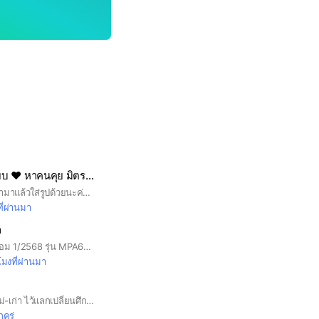
🌲🌈 คลับหวานเจี๊ยบ ❤️ หาคนคุย มิตรภาพ แฟน,กิ๊ก ❤️แลกไลน์ 🌈
#รับ18ขึ้นไปนะค่ะ เข้ามาแล้วใส่รูปด้วยนะค่ะถ้าไม่ใส่เดะเตะออก🥀คุยกันให้คบ7วันก่อนนะคะถึงจะแลกไลน์ได้ค่ะ🌹
ี่ผ่านมา
ล
นักศึกษาที่เข้าเรียนเทอม 1/2568 รุ่น MPA681 (ใส่รหัสนักศึกษาทั้ง 2 คำถาม ใส่รูปนักศึกษาเพื่อยืนยันตัวตน)
โมงที่ผ่านมา
📌สำหรับ สมช.มือใหม่-เก่า ไว้แลกเปลี่ยนศึกษาข้อมูลหุ้นและจิตวิทยาการลงทุน #Mindset #หุ้น #ipo #คริปโต #crypto #forex #ฟอเรก #กราฟ #เทรด #trade #มือใหม่ #รายใหญ่ #smartmoney #warant #DW #เดย์เทรด #หุ้นซิ่ง #ซิ่ง #daytrade #vi #hybrid #รันเทรนด์ #การบ้าน #tradingview #efin #รวมพล
กครู่