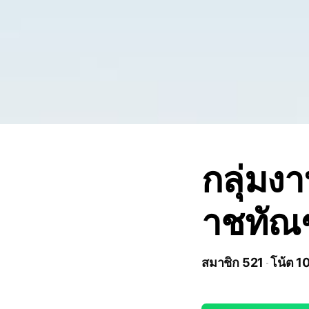
กลุ่ม
าชทัณ
สมาชิก 521
โน้ต 1