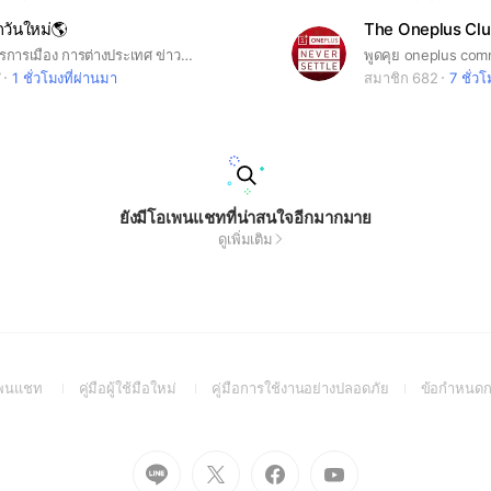
กวันใหม่🌎
อัพเดทข่าวสารการเมือง การต่างประเทศ ข่าวไอที สุขภาพ การค้าระหว่างประเทศทั่วโลกและข่าวรอบด้านที่น่าสนใจได้ที่นี่
7
1 ชั่วโมงที่ผ่านมา
สมาชิก 682
7 ชั่วโ
ยังมีโอเพนแชทที่น่าสนใจอีกมากมาย
ดูเพิ่มเติม
(Open
(Open
(Open
อเพนแชท
คู่มือผู้ใช้มือใหม่
คู่มือการใช้งานอย่างปลอดภัย
ข้อกำหนดก
in
in
in
a
a
a
new
new
new
Go
Go
Go
Go
window)
window)
window)
to
to
to
to