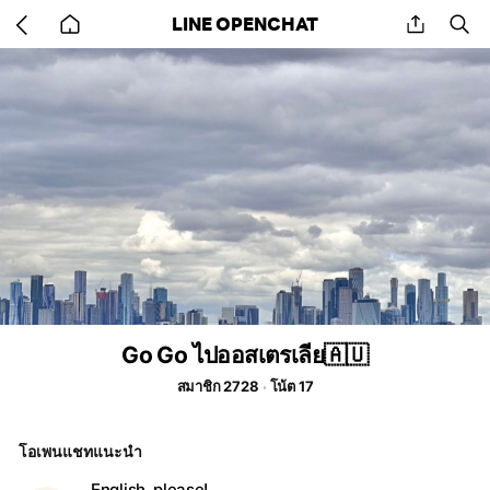
Go
share
se
LINE OPENCHAT
back
to
home
Go Go ไปออสเตรเลีย🇦🇺
สมาชิก 2728
โน้ต 17
โอเพนแชทแนะนำ
English, please!