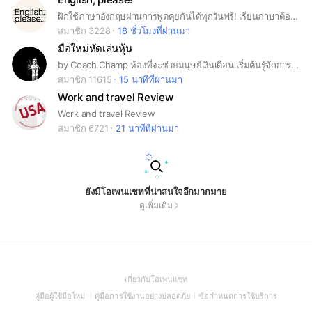
ฝึกใช้ภาษาอังกฤษผ่านการพูดคุยกันได้ทุกวันฟรี! เรียนภาษาต้องไม่กลัวผิด English, please.
สมาชิก 3228
18 ชั่วโมงที่ผ่านมา
มือใหม่หัดเล่นหุ้น
by Coach Champ ห้องที่จะช่วยมนุษย์เงินเดือน เริ่มต้นรู้จักการลงทุนหุ้นแบบง่ายๆครับ
สมาชิก 11615
15 นาทีที่ผ่านมา
Work and travel Review
Work and travel Review
สมาชิก 6721
21 นาทีที่ผ่านมา
ยังมีโอเพนแชทที่น่าสนใจอีกมากมาย
ดูเพิ่มเติม
(Open
เกี่ยวกับโอเพนแชท
in
(Open
(Open
(Open
คู่มือผู้ใช้มือใหม่
คู่มือการใช้งานอย่างปลอดภัย
ข้อกำหนดการใช้บริการ
a
in
in
in