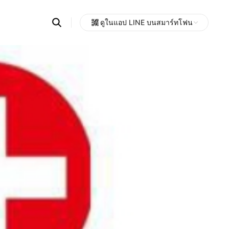
Search
ดูในแอป LINE บนสมาร์ทโฟน
OpenChats
Open
or
search
messages
area