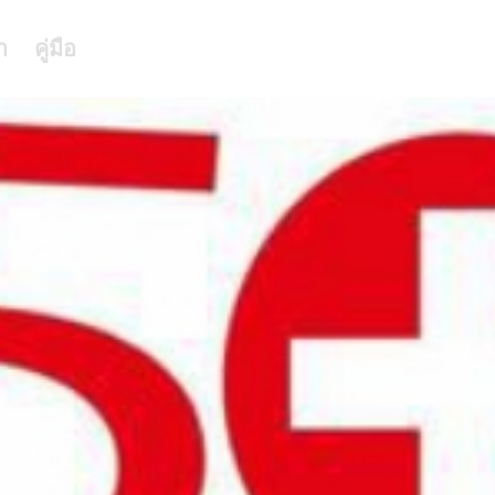
า
คู่มือ