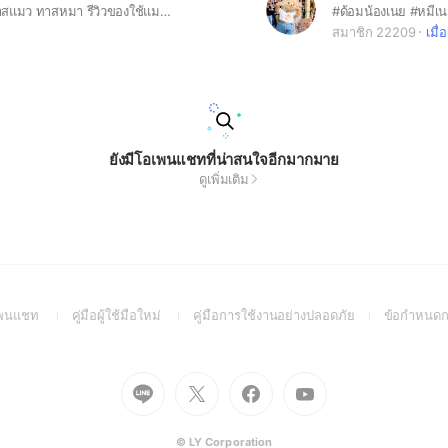
ห้องสำหรับทาสแมว ทาสหมา รีวิวของใช้แมวแมว เม้ามอยนินทาลูกตัวเอง555 สวัสดีค่าทุกคน🔅 แม่โบ๊วบีเองนะคะ อยากให้พื้นที่ตรงนี้ให้เราได้คุยกันแบบใกล้ชิดมากขึ้น เราจะได้รู้จักกันฟีลเหมือนหยุมหัวโบ๊วเองเลยค่า🐱🤣
#ด้อมน้องเนย #หมีเ
สมาชิก 22209
เมื่อ
ยังมีโอเพนแชทที่น่าสนใจอีกมากมาย
ดูเพิ่มเติม
(Open
(Open
(Open
อเพนแชท
คู่มือผู้ใช้มือใหม่
คู่มือการใช้งานอย่างปลอดภัย
ข้อกำหนดก
in
in
in
a
a
a
new
new
new
Go
Go
Go
Go
window)
window)
window)
to
to
to
to
Line
X
Facebook
Youtube
(Open
(Open
(Open
(Open
© LY Corporation