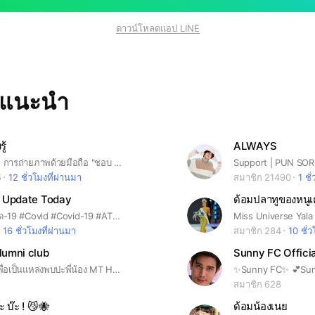
ดาวน์โหลดแอป LINE
ทแนะนำ
ู้
ALWAYS
แบ่งปันเทคนิก การถ่ายภาพด้วยมือถือ "ชอบ แชะ แชร์"
Support | PUN SO
5
12 ชั่วโมงที่ผ่านมา
สมาชิก 21490
1 ชั
 Update Today
ด้อมปลาทูของหนู
#โควิด #โควิด-19 #Covid #Covid-19 #ATK #Health #สุขภาพ #โรคระบาด #pandemic #วัคซีน #vaccine #update #หมอพร้อม #สถานการณ์โควิด #news #ไวรัส #science #วิทยาศาสตร์ #ESG เป็นห้องที่ให้ข้อมูลข่าวสาร โควิด-19 (Covid-19) โรคระบาด วิทยาศาสตร์และข้อมูลสุขภาพ สถานการณ์ในปัจจุบัน
16 ชั่วโมงที่ผ่านมา
สมาชิก 284
10 ชั่
umni club
Sunny FC Officia
Open chat เพื่อเป็นแหล่งพบปะพี่น้อง MT HCU ตั้งแต่รุ่น 1 ยันบัณฑิตปีล่าสุดครับ
สมาชิก 628
๊ะ บ๊ะ ! 😼🐝
ด้อมน้องเนย