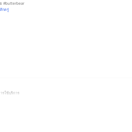
นย #butterbear
สักครู่
(Open
ารใช้บริการ
in
a
new
window)