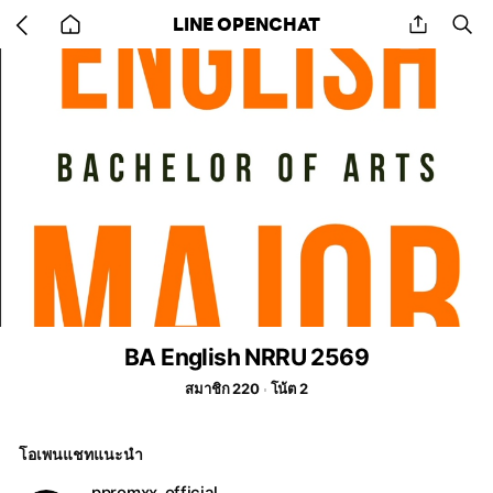
Go
share
se
LINE OPENCHAT
back
to
home
BA English NRRU 2569
สมาชิก 220
โน้ต 2
โอเพนแชทแนะนำ
ppromxx_official