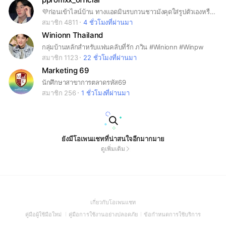
💜ก่อนเข้าไลน์บ้าน ทางแอดมินรบกวนชาวมังคุดใส่รูปตัวเองหรือรูปพร้อมด้วยนะคะ ส่วนชื่อที่ใช้ในการตั้ง แอดขอเป็นตัวอักษร เช่น พร้อมค้าบ, promkub💜แบบนี้เป็นต้นค่ะ ขอบคุณค่ะ🙏. 💜For Interfan , Please include a picture and name in letters only. 💜เมื่อเข้ามาแล้ว รบกวนอ่านกฎด้วยนะคะ 💜รักและเอ็นดูพร้อมไปนานๆน้าาา💜
สมาชิก 4811
4 ชั่วโมงที่ผ่านมา
Winionn Thailand
กลุ่มบ้านหลักสำหรับแฟนคลับที่รัก ภวิน #Winionn #Winpw
สมาชิก 1123
22 ชั่วโมงที่ผ่านมา
Marketing 69
นักศึกษาสาขาการตลาดรหัส69
สมาชิก 256
1 ชั่วโมงที่ผ่านมา
ยังมีโอเพนแชทที่น่าสนใจอีกมากมาย
ดูเพิ่มเติม
(Open
เกี่ยวกับโอเพนแชท
in
(Open
(Open
(Open
คู่มือผู้ใช้มือใหม่
คู่มือการใช้งานอย่างปลอดภัย
ข้อกำหนดการใช้บริการ
a
in
in
in