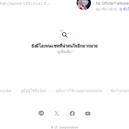
𝙵𝙱: 𝙱𝚒𝚕𝚕𝚢 𝙿𝚊𝚝𝚌𝚑𝚊𝚗𝚘𝚗 𝙾𝚏𝚏𝚒𝚌𝚒𝚊𝚕 𝙵𝚊𝚗𝚙𝚊𝚐𝚎 𝙸𝙶 : 𝙱𝚒𝚕𝚕𝚢𝚙𝚊𝚝𝚌𝚑𝚊𝚗𝚘𝚗_𝚘𝚏𝚏𝚒𝚌𝚒𝚊𝚕 𝚃𝚆: @𝚋𝚒𝚕𝚕𝚢__𝚘𝚏𝚏𝚒𝚌𝚒𝚊𝚕 #บิลลี่ภัทรชนน #Billy_patchanon #BillyZburster #bbil1ypn #idolfactoryTH
สมาชิก 7818
6 ชั่ว
ยังมีโอเพนแชทที่น่าสนใจอีกมากมาย
ดูเพิ่มเติม
(Open
(Open
(Open
อเพนแชท
คู่มือผู้ใช้มือใหม่
คู่มือการใช้งานอย่างปลอดภัย
ข้อกำหนดก
in
in
in
a
a
a
new
new
new
Go
Go
Go
Go
window)
window)
window)
to
to
to
to
Line
X
Facebook
Youtube
(Open
(Open
(Open
(Open
© LY Corporation