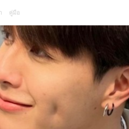
า
คู่มือ