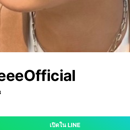
eeeOfficial
3
เปิดใน LINE