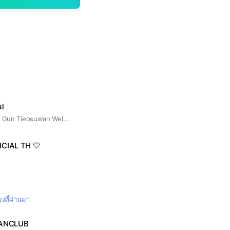
al
Official Fanbase for Gun Tieosuwan Welcome to Fansgun Fandom 💛
ICIAL TH 🤍
มงที่ผ่านมา
ANCLUB