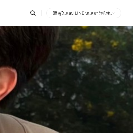
Search
ดูในแอป LINE บนสมาร์ทโฟน
OpenChats
Open
or
search
messages
area