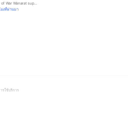
1st Official Fanbase of War Wanarat support @warwanarat
โมงที่ผ่านมา
(Open
ารใช้บริการ
in
a
new
window)