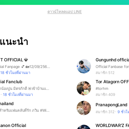
ดาวน์โหลดแอป LINE
ทแนะนำ
 OFFICIAL 💎
Gungunhd offici
We Are Official Fanpage 💕 🏡12/09/2564 🏡
18 ชั่วโมงที่ผ่านมา
สมาชิก 512
ial Fanclub
Tor Atagorn OFF
กลุ่มของคนรักน้องปูน มิตรภักดี 🚨เข้าบ้านแล้วอ่านกฎในโน้ตด้วยนะครับ🚨 #poon_mit12 #ปูนปูนคนอ๊อง #MIT #มิตรของปูน
#torhm
18 ชั่วโมงที่ผ่านมา
สมาชิก 409
hailand
PranapongLand
กลุ่มบ้านหลักสำหรับแฟนคลับที่รัก ภวิน #Winionn #Winpw
สมาชิก 312
9 ชั่วโ
hanon Official
WORLDWAR'Z F