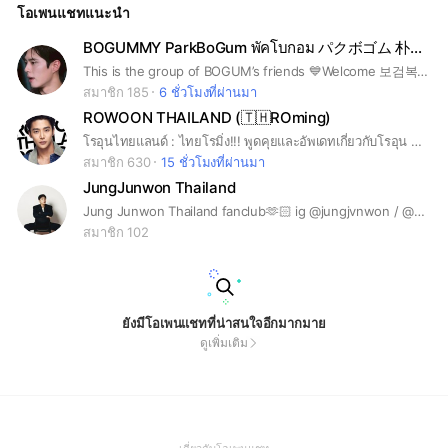
โอเพนแชทแนะนำ
รือโปรโมทสินค้า/บริการใดๆ 4.ถ้าเจออะไรไม่โอเค เพื่อนๆ สามาร
ถแจ้งแอดมินได้เลยนะคะ 🩷 ขอบคุณที่เข้ามาเป็นฮูชูของ 'ชูยองอู'
นะคะ มาเติบโตและรักยองอูด้วยกันไปนานๆ เลยน้า 💞
BOGUMMY ParkBoGum พัคโบกอม パクボゴム 朴宝剑 朴寶劍 박보검
This is the group of BOGUM’s friends 💙Welcome 보검복지부/โบกอมบ๊กจิบู and everyone who loves BOGUMMY💙 Let's share everything and talk about BOGUMMY 🥰God bless you ขอให้พระคุ้มครอง🙏🏻 [ by ordinary Thai🇹🇭 fans of #BOGUMMY #ParkBoGum #박보검 #พัคโบกอม #パクボゴム #朴宝剑 #朴寶劍 #보검복지부 #โบกอมบ๊กจิบู ]
สมาชิก 185
6 ชั่วโมงที่ผ่านมา
ROWOON THAILAND (🇹🇭ROming)
โรอุนไทยแลนด์ : ไทยโรมิ่ง!!! พูดคุยและอัพเดทเกี่ยวกับโรอุน คิมซอกอู 🤍🤏🏻
สมาชิก 630
15 ชั่วโมงที่ผ่านมา
JungJunwon Thailand
Jung Junwon Thailand fanclub🫶🏻 ig @jungjvnwon / @aliencompany_official
สมาชิก 102
ยังมีโอเพนแชทที่น่าสนใจอีกมากมาย
ดูเพิ่มเติม