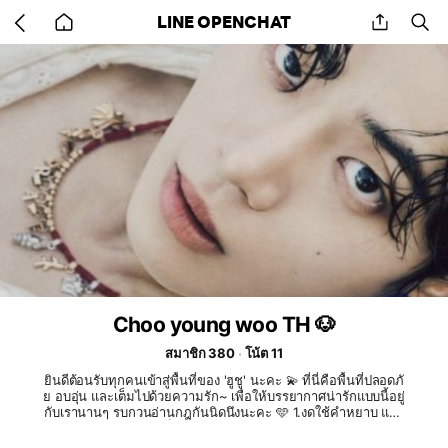
Go
share
se
LINE OPENCHAT
back
to
home
Choo young woo TH 🐶
สมาชิก 380
โน้ต 11
ยินดีต้อนรับทุกคนเข้าสู่พื้นที่ของ 'ฮูชู' นะคะ 💫 ที่นี่คือพื้นที่ปลอดภั
ย อบอุ่น และเต็มไปด้วยความรัก~ เพื่อให้บรรยากาศน่ารักแบบนี้อยู่
กับเรานานๆ รบกวนอ่านกฎกันนิดนึงนะคะ 🩵 1.งดใช้คำหยาบ และ
โปรดเคารพความคิดเห็นของผู้อื่น 2.หลีกเลี่ยงการพาดพิงศิลปินท่า
นอื่นหรือแฟนคลับคนอื่นในทางเสียหาย 3.ห้ามโฆษณา ขายของ ห