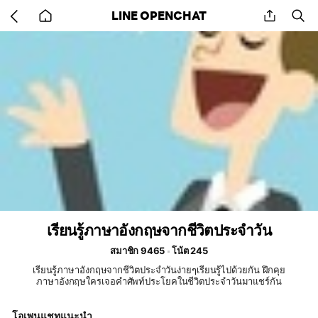
Go
share
se
LINE OPENCHAT
back
to
home
เรียนรู้ภาษาอังกฤษจากชีวิตประจำวัน
สมาชิก 9465
โน้ต 245
เรียนรู้ภาษาอังกฤษจากชีวิตประจำวันง่ายๆเรียนรู้ไปด้วยกัน ฝึกคุย
ภาษาอังกฤษใครเจอคำศัพท์ประโยคในชีวิตประจำวันมาแชร์กัน
โอเพนแชทแนะนำ