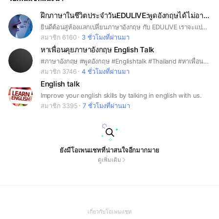
ฝึกภาษาในชีวิตประจำวันEDULIVE:พูดอังกฤษได้ไม่อายใคร
ยินดีต้อนสู่ห้องแลกเปลี่ยนภาษาอังกฤษ กับ EDULIVE เราจะแบ่งปันความรู้ภาษาอังกฤษตั้งแต่วัยเด็ก วันเรียน ไปจนถึงวัยทำงาน เพื่อให้เพื่อนๆ พี่ๆ น้องๆ ได้มาพัฒนาภาษาอังกฤษด้วยกันวันละนิด สะสมไปเรื่อยๆ ครับ และแนะนำ Application พัฒนาภาษาอังกฤษกันนะครับ *งดเว้นการคุยเรื่องการเมือง,การลงทุนโดยเด็ดขาด* พูดภาษาอังกฤษได้ไม่อายใคร ไปกับ EDULIVE สถาบันสอนภาษาอังกฤษออนไลน์แบบสดกับคุณครูชาวต่างชาติ
สมาชิก 6160
3 ชั่วโมงที่ผ่านมา
หาเพื่อนคุยภาษาอังกฤษ English Talk
#ภาษาอังกฤษ #พูดอังกฤษ #Englishtalk #Thailand #หาเพื่อนคุย #ฝึกภาษา #nocost #notpey #Free #Communication #medical #travel #Bangkok #park #restaurant #pharmacy #police #Rent #passport #office #toure
สมาชิก 3746
4 ชั่วโมงที่ผ่านมา
English talk
Improve your english skills by talking in english with us.
สมาชิก 3395
7 ชั่วโมงที่ผ่านมา
ยังมีโอเพนแชทที่น่าสนใจอีกมากมาย
ดูเพิ่มเติม
(Open
เกี่ยวกับโอเพนแชท