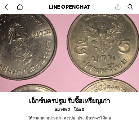
Go
share
se
LINE OPENCHAT
back
to
home
เอ็กซ์นครปฐม รับซื้อเหรียญเก่า
สมาชิก 2
โน้ต 0
ให้ราคาตามประเมิน ส่งรูปมาประเมินราคาได้เลย