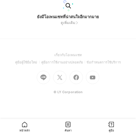
ยังมีโอเพนแชทที่น่าสนใจอีกมากมาย
ดูเพิ่มเติม
(Open
เกี่ยวกับโอเพนแชท
in
(Open
(Open
(Open
คู่มือผู้ใช้มือใหม่
คู่มือการใช้งานอย่างปลอดภัย
ข้อกำหนดการใช้บริการ
a
in
in
in
Go
Go
Go
new
Go
a
a
a
to
to
to
window)
to
new
new
new
Line
X
Facebook
Youtube
window)
window)
window)
(Open
(Open
(Open
(Open
© LY Corporation
in
in
in
in
a
a
a
a
new
new
new
new
window)
window)
window)
window)
หน้าหลัก
ค้นหา
คู่มือ