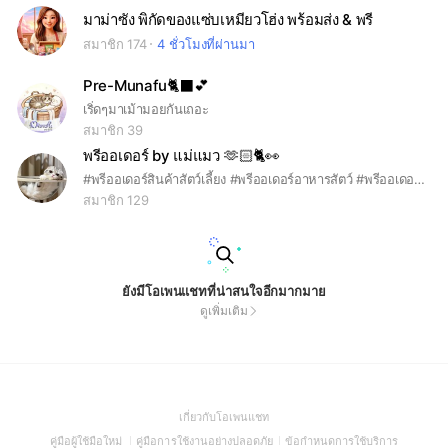
มาม่าซัง พิกัดของแซ่บเหมียวโฮ่ง พร้อมส่ง & พรี
สมาชิก 174
4 ชั่วโมงที่ผ่านมา
Pre-Munafu🐈‍⬛💕
เริ่ดๆมาเม้ามอยกันเถอะ
สมาชิก 39
พรีออเดอร์ by แม่แมว 🫶🏻🐈👀
#พรีออเดอร์สินค้าสัตว์เลี้ยง #พรีออเดอร์อาหารสัตว์ #พรีออเดอร์ของแมว #พรีออเดอร์ของเล่น #พรีออเดอร์จีน
สมาชิก 129
ยังมีโอเพนแชทที่น่าสนใจอีกมากมาย
ดูเพิ่มเติม
(Open
เกี่ยวกับโอเพนแชท
in
(Open
(Open
(Open
คู่มือผู้ใช้มือใหม่
คู่มือการใช้งานอย่างปลอดภัย
ข้อกำหนดการใช้บริการ