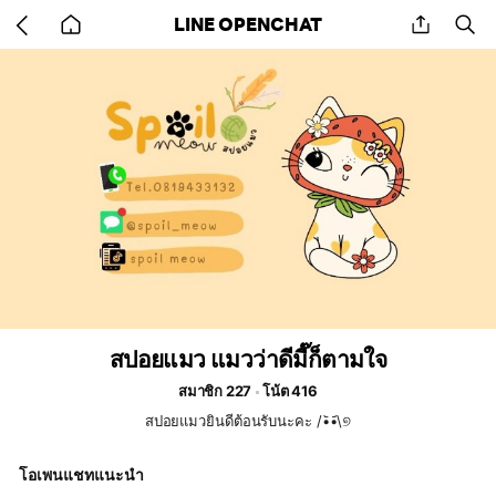
Go
share
se
LINE OPENCHAT
back
to
home
สปอยแมว แมวว่าดีมี๊ก็ตามใจ
สมาชิก 227
โน้ต 416
สปอยแมวยินดีต้อนรับนะคะ /•᷅‎‎•᷄\୭
โอเพนแชทแนะนำ