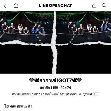
Go
share
se
LINE OPENCHAT
back
to
home
💚🕊อากาเซ่ IGOT7🕊💚
สมาชิก 3159
โน้ต 76
#ช่วยแบ่งปันข่าวสารของกัซให้นกได้รับรู้ทั่วกันนะคะ😍💚🕊🇹🇭
โอเพนแชทแนะนำ