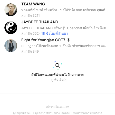
TEAM WANG
ทุกคนที่เข้ามาคือทีมหวังค่ะ ขอให้รักใคร่กลมเกลียวกัน ดูแลทีมซึ่งกันและกัน ใครมองหาของ ตามหาสินค้า ขอคำแนะนำ ปลอมแท้ ถามได้เลยค่ะ สุดท้ายนี้มา support ทีมหวังให้ไกลระดับโลกไปเลย #teamwang #jacksonwang #เฮียหวัง #wangjackson #got7 #ทีมหวังสินค้าพี่หวัง
สมาชิก 3211
JAYBDEF THAILAND
JAYBDEF THAILAND สร้างกรุ๊ป Openchat เพื่อเป็นอีกหนึ่งช่องทางในการพูดคุยเรื่องของ "อิมแจบอม" หรือ “JAY B” กับแฟนคลับที่ชื่นชม ชื่นชอบ และอยากรู้จักหนุ่มคนนี้ให้มากยิ่งขึ้น JAY B OFFICIAL ACCOUNTS Smarturl🌴 https://smarturl.it/JAYB_SwitchItUp Instagram 🌴 https://www.instagram.com/jaybnow.hr/ Twitter🌴 https://mobile.twitter.com/JAYBDEF___ YouTube🌴 https://youtube.com/c/JAEBEOMLIM0106 Spotify🌴 https://open.spotify.com/artist/3IjHX8KZKoeq3X4QgXxqbT?si=bRSmS25pSXKwuYmeP-JZoQ&dl_branch=1 Soundcloud🌴 https://soundcloud.app.goo.gl/d1Xcoo9DEUNMFbjH6
สมาชิก 652
18 ชั่วโมงที่ผ่านมา
Fight for Youngjae GOT7 ☀️
🙇🏻‍♀️กฏการใช้งานห้องแชท 1. เป็นห้องสำหรับแชร์ข่าวสาร และการนัดเทรน/โหวต/สตรีม เพื่อพร้อมต้อนรับโซโล่ครั้งแรกของยองแจ รวมถึงงานอื่น ที่จะมีขึ้นหลังจากนี้ 📌 2. สามารถส่งรูปภาพ ข้อความ วิดิโอ หรือลิ้งค์ ใดก็ได้ที่เกี่ยวกับยองแจและ GOT7 เท่านั้น โดยห้ามพาดพิงถึงบุคคลอื่น (ยกเว้นมีม สามารถส่งได้) 💬 3. การแจ้งข้อมูลข่าวสารตารางงาน และกิจกรรมต่างๆ ของยองแจและเมมเบอร์ GOT7​ ให้ลงได้เฉพาะที่มาจากทางออฟฟิศเชียลของแต่ละคนเท่านั้น เพื่อความเป็นส่วนตัว และผลประโยชน์ของ ศิลปิน 🗓️ 4. ไม่เผยแพร่ตารางเวลาบินและข้อมูลส่วนตัวต่างๆของยองแจและเมมเบอร์ GOT7 ลงในกลุ่ม ✈️ 5. ไม่ชงคู่ชิปในห้องแชท ✨ 6. ห้ามขายของเพื่อผลประโยชน์ส่วนตัวในกลุ่ม กรณีบ้าน ทีม หรือโปรเจกต์ ต่าง ๆ มีการจำหน่ายของที่ระลึก หรือเปิดประมูล เพื่อนำเงินไปสนับสนุนยองแจ สามารถนำมาประชาสัมพันธ์ได้ / สามารถนำของมาขายแบบโอนเงินเข้าโปรเจกต์โดยตรงได้ 💸 7. รบกวนไม่ใช้คำหยาบคายในการสนทนากัน 🔇 8. ไม่หวีดศิลปินในเชิง Sexual harassment 🔞 9. หากทำผิดกฏ จะขออนุญาตลบออกทันที ❌ 💙💙💙
สมาชิก 849
ยังมีโอเพนแชทที่น่าสนใจอีกมากมาย
ดูเพิ่มเติม
(Open
เกี่ยวกับโอเพนแชท
in
(Open
(Open
(Open
คู่มือผู้ใช้มือใหม่
คู่มือการใช้งานอย่างปลอดภัย
ข้อกำหนดการใช้บริการ