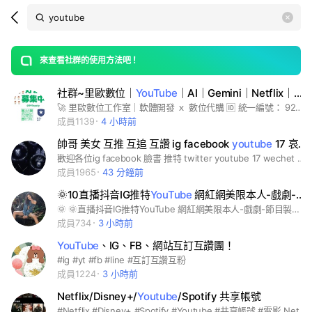
Search
search
LINE社群
OpenChats
area
search
or
Back
rese
messages
來查看社群的使用方法吧！
guide
社群~里歐數位｜
YouTube
｜AI｜Gemini｜Netflix｜VPN｜HBO｜雲端硬碟｜愛奇藝
open
🚀 里歐數位工作室｜軟體開發 ｘ 數位代購 🆔 統一編號： 92780539 💬 官方 LINE： @997epoiy（藍盾認證，安全有保障） 🕒 營業時間： 週一至週五 12:30 － 20:30 📍 工作室地址： 新竹市北區經國路二段56號6樓之1 💡 核心服務項目 1. 專業軟體開發與自動化 (Software Development) 客製化開發： 網頁架站、伺服器架設、程式設計。 AI 與影像辨識： OpenCV 視覺處理、AOI 瑕疵檢測、專業外包與專案報價。 自動化流程： n8n 自動化部署、LINE Bot 機器人開發（藍盾認證）。 2. 全方位數位代購與跨區合租 (Digital Agency & Wholesale) 影音娛樂： YouTube Premium (YTP)、Netflix、Disney+、Max (HBO)。 AI 助理工具： ChatGPT (GPT)、Claude、Gemini (Google AI)、Grok (Super Grok)。 大容量雲端： Google One (5TB / 30TB 共享與家庭方案)。 網路資安與 VPN： Surfshark、NordVPN、CyberGhost、快帆、穿梭 (Transocks)｜支援混淆伺服器、IKEv2 跨區翻牆。 語言學習： Speak AI、Elsa Speak。 3. 商業與影像設計 (Design & Marketing) 商業圖標 (Logo) 設計、商業設計、影像視覺處理。 🌟 我們的優勢與通路 「穩定、安全、有保障！」 適合竹科、台元科技園區工程師、創業夥伴及揪團合租族群。提供全面保固與售後服務，拒絕來路不明的水貨，合法刷卡代購。 各大通路皆可服務： 蝦皮購物、露天拍賣、8591 寶物交易、LINE 官方社群。 好康活動： 敬請關注官方 LINE，不定時舉辦免費抽獎、揪團合租與數位批發優惠！
成員1139
4 小時前
帥哥 美女 互推 互追 互讚 ig facebook
youtube
17 哀居 推特 臉書 油管
歡迎各位ig facebook 臉書 推特 twitter youtube 17 wechet 微博 微信 或各直播主來這互讚 互推 互追 互相宣傳哦！ 嚴禁賣股票 傳銷 東西的廣告文 只可以貼自己的粉絲專頁網址☺ 麻煩各位在自己名字上直接改成ig或臉書帳號 謝謝 #美女#帥哥#ig#face book#youtube#twitter#17#line#wechet#微博#微信#哀居#臉書#油管#推特#金剛#鬥魚#porn#傳說對决#hub#apple#蘋果#可口可樂#可樂#雪碧#氣水#麥當勞#肯德雞#kfc#台灣#美國#日本#廣告#互推#互讚#互追#人數#人氣#名氣#讚助#電競#遊戲#快樂#開心#自由#學校#社會#地球#宇宙#大自然#漫畫#美少女#警察#律師#醫生#校長#騷貨#絲襪#手套#胸罩#乳溝#同性#第三#第一#第二#電腦#電視#媒體#筆電#電風#電燈#冷氣#超商#靠北#靠南#互助#聯盟#幫會#幫派#失戀#戀愛#日本#中國#大陸#上海#北京#南京#東京#气車#機車#飛機#改裝#宅宅#潮潮#小姐姐#小哥哥#好哦#白癡#笨蛋#文學#國考#銀行#考試#英文#日文#韓文#廣東#香港#手機#哀鳳#手遊#遊戲#日記#白嫖#破解#正版#av#盜版#法律#醫院
成員1965
43 分鐘前
🌞10直播抖音IG推特
YouTube
網紅網美限本人-戲劇-節目製作 電影製作製作人 藝人 歌手
🌞 🌞直播抖音IG推特YouTube 網紅網美限本人-戲劇-節目製作 電影製作製作人 藝人 歌手 廣告設計 企劃宣傳 活動策劃 行銷公司Line社群關鍵字美女圖純分享+聊天的地方 傳勿露點圖及影片 可愛/明星/天然/姿色/絕世/桃花/仙女/仙子/高職/高中/大學/美麗/美人/可口/絕色/絕美/攝影/美圖/欣賞/圖片/影片/美麗/整形/絲襪/美腿/專業/外拍/自拍/顏質/自拍手工/福利/美圖/美景/攝影師/麻豆/模特兒/顏質/化妝/美顏/拍攝/技巧/造型/網紅/明星/韓流/韓系/手機/拍片/流行/時尚/潮流/韓星/綜藝/韓國/誘惑/絲襪/交友/聊天/打屁/高中生/大學生/交流/網美/女神/優質/女生/模特兒/開團/打卡/秘境/顏質/腳趾/分享/修圖/熱門/景點/model/展場小姐/名模/車展小姐/團購/工程師/鬼滅/愛好/毛孩/疫情/彩妝/橘貓/讀書會/學習/旅行/飯店/旅館/直播/直播主/手機/蘋果/校友/動森/動物森友會/公仔/代購/團購/中華職棒/中職/日本職棒/日職/分享/俱樂部/吃貨/副食品/減肥/美食/追劇/股票/米其林/追劇/股票/股市/台積電/面試/健身/人力/找工作/coin master/netflix/環島/存錢/親子/按摩/vip/筆記/談心/交友/情報/新手/同好/愛好/自行車/單車/潛水/露營/登山/釣魚/NBA/健身/籃球/棒球/MLB/足球/兔子/毛孩/貓咪/柴犬/貴賓/傳說對決/薑餅人王國/手遊/遊戲討論/球鞋/極品/精品/美甲/服飾/彩妝/保養/進擊的巨人/排球少年/海賊王/公仔/腳色/webtoon/甜點/美食/銅板美食/吃貨/米其林/民宿/環島/景點/民宿/景點/追劇/日劇/韓劇/美劇/家長/功課/校友/社團/筆記/老師/大學/高中/好市多/老師/知識/工程師/前端/手機/家電心事/愛情/交心談心/研究所/育兒/親子/童裝/新手/媽咪/新手媽咪/轉學/求職/求學/面試/外送/上班族/房市/理財/信用卡/存錢/門市/創業/同業/團購/夥伴/大小事資訊/雙北/台北/台北市/台北人/新北/新北市/新北人/基隆/基隆市/基隆人/桃園/桃園市/桃園人/中壢/中壢人/內壢/內壢人/宜蘭/宜蘭市/宜蘭人/花蓮/花蓮市/花蓮人/花東/台東/台東市/台東人/新竹/新竹市
成員734
3 小時前
YouTube
、IG、FB、網站互訂互讚團！
#ig #yt #fb #line #互訂互讚互粉
成員1224
3 小時前
Netflix/Disney+/
Youtube
/Spotify 共享帳號
#Netflix #Disney+ #Spotify #Youtube #共享帳號 #電影 Netflix/Disney+/Youtube/Spotify 共享帳號