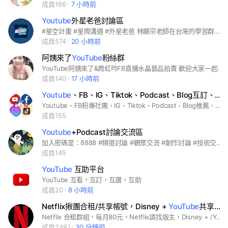
成員166
7 小時前
Youtube
外星老爸討論區
#星空計畫 #星際溝通 #外星老爸 林顯宗老師在台灣的學習群組，以深層溝通、身心靈、宇宙星際訊息為主
成員574
20 小時前
阿姨來了
YouTube
粉絲群
YouTube阿姨來了&周虹吟FB直播水晶藝品拍賣 歡迎大家一起參與交流，切勿人身攻擊
成員140
17 小時前
Youtube
、FB、IG、Tiktok、Podcast、Blog互訂、互看,素材分享交流群
Youtube、FB粉專社團、IG、Tiktok、Podcast、Blog推薦、互訂、互看，歡迎分享或詢問有關製作網頁、影片素材互相交流，不歡迎招呼文、農場文、徵才文、廣告文、直播文、政治文、違反法律、公共秩序或善良風俗者等文章或圖片，一經發現一律刪除貼文+封鎖處理，恕不事先通知，勿發起團購、代購、買賣、交換、贈送。 #YouTube#Facebook#Podcast#IG#免費素材#Tiktok
成員155
Youtube
+Podcast討論交流區
加入密碼是：8888 #頻道討論 #觀眾交流 #創作討論 #技術交流 #如何入門 #youtube #podcast
成員145
YouTube
互助平台
YouTube 互看，互訂，互讚，互助
成員20
8 小時前
Netflix揪團合租/共享帳號，Disney +
YouTube
共享帳號合租歡迎加入，疑難雜症討論
Netflix 合租群組，每月80元，Netflix請找版主，Disney + /Youtube Premium合租群組，每月58元
成員2487
30 分鐘前