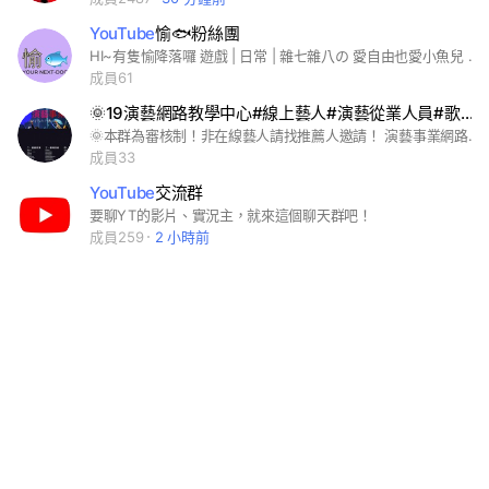
YouTube
愉🐟粉絲團
HI~有隻愉降落囉 遊戲 | 日常 | 雜七雜八の 愛自由也愛小魚兒 🤍 YouTube:愉🐟
成員61
🌞19演藝網路教學中心#線上藝人#演藝從業人員#歌星#演員#抖音視頻#
🌞本群為審核制！非在線藝人請找推薦人邀請！ 演藝事業網路教學中心#線上藝人#演藝從業人員#歌星#演員#抖音視頻#Youtube#Fb直播帶貨
成員33
YouTube
交流群
要聊YT的影片、實況主，就來這個聊天群吧！
成員259
2 小時前