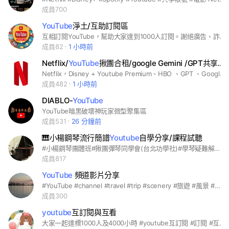
成員700
YouTube
淨土/互助訂閱區
互相訂閱YouTube，幫助大家達到1000人訂閱。謝絕廣告、詐騙，內有過濾機制。 #youtube #互相訂閱 #分享 #頻道成長 #影片推廣
成員82
1 小時前
Netflix/
YouTube
揪團合租/google Gemini /GPT共享帳號&好物分享
Netflix，Disney + Youtube Premium、HBO 、GPT 、Google Gemini合租群組，請找版主，最划算的數位訂閱共享服務。讓您用最少的預算，享受最完整的數位生活。 Netflix、YouTube Premium、Disney+、HBO 🤖 人工智慧：ChatGPT Plus (GPT-4) 、google Gemini共享/獨享方案。 📦 生活選物：不定期分享實測好物、團購美食，優質生活不踩雷。 #Netflix #YouTubePremium #GPT4 #google Gemini #Disney+ #HBO #揪團 #分享 #共享 #合租
成員482
1 小時前
DIABLO-
YouTube
YouTube暗黑破壞神玩家微型聚集區
成員531
26 分鐘前
🎹小楊鋼琴流行簡譜
Youtube
自學分享/課程試聽
#小楊鋼琴團體班#揪團彈琴同學會(台北功學社)#學琴疑難解答#成人鋼琴#爵士鋼琴#流行鋼琴#樂譜簡譜#新北學鋼琴#線上學鋼琴
成員817
YouTube
頻道影片分享
#YouTube #channel #travel #trip #scenery #旅遊 #風景 #頻道 #影片 #分享
成員300
youtube
互訂閱與互看
大家一起達標1000人及4000小時 #youtube互訂閱 #訂閱 #互看影片 #互訂 #換訂 #youtube