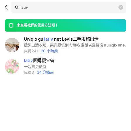
Search
search
LINE社群
OpenChats
area
search
or
Back
rese
messages
來查看社群的使用方法吧！
guide
Uniqlo gu
lativ
net Levis二手服飾出清
open
歡迎出清衣服，惡意壓低別人價格.棄單者直接滾 #uniqlo #net # lativ
成員241
20 小時前
lativ
團購便宜省
一起買更便宜
成員3
34 分鐘前