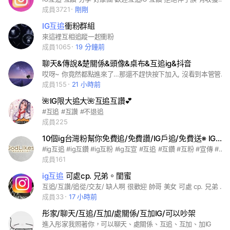
成員3721
剛剛
IG互追
衝粉群組
來這裡互相追蹤一起衝粉
成員1065
19 分鐘前
聊天&傳說&楚關係&頭像&桌布&互追ig&抖音
哎呀~ 你竟然都點進來了…那還不趕快按下加入, 沒看到本管管等你很久了嗎？？(๑•̀д•́๑) ᰔ本群沒有很多規定, 需要以下這些幫助的快點加入我們吧！（不准玩門ㄛ, 不然檢舉呀~ ᰔ有的時候管管也會隨機給大家送專屬福利ㄚ（例：私藏桌布&頭像…… ᰔ最後,我們都是帥哥&美女（管管是大美女）只要你加入我們你也是帥哥&美女 #聊天 #傳說 #楚關係 #頭像 #桌布 #互追ig #抖音
成員155
21 小時前
🌺IG限大追大🌺互追互讚💕
#互追 #互讚 #不退追
成員225
10個ig台灣粉幫你免費追/免費讚/IG戶追/免費送※ IG讚 ※ IG粉 ※
#ig互追 #ig互鑽 #ig互粉 #ig互宣 #互追 #互鑽 #互粉 #宣傳 #小追大 #大追大 #無門檻 #免費送粉絲 #免費
成員161
ig互追
可處cp. 兄弟。閨蜜
互追/互讚/追從/交友/ 缺人啊 很歡迎 帥哥 美女 可處 cp. 兄弟 閨蜜 有那種宣傳什麼股片的給我嗆他
成員33
17 小時前
彤家/聊天/互追/互加/處關係/互加IG/可以吵架
進入彤家我照著你，可以聊天、處關係、互追、互加、加IG