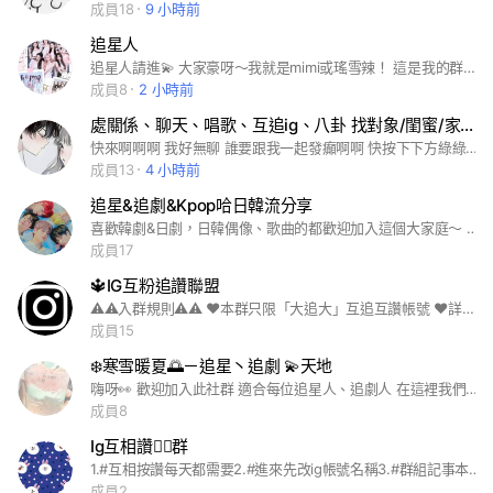
成員18
9 小時前
追星人
追星人請進💫 大家豪呀～我就是mimi或瑤雪辣！ 這是我的群哦～ 希望大家可以進哦～ ‧₊ ˚˖˚˳‧₊ ˚˖˚˳‧₊ ˚˖˚˳‧追星人₊ ˚˖˚˳‧₊ ˚˖˚˳‧₊ ˚˖˚˳‧₊ ˚˖˚˳₊‧ 規則： 1.不要罵髒話哦 2.不要淺水！！！ （這是小規則,挺重要的） 其他的進群再告訴你🔮 ✧*✧･ﾟ:* 名人榜 *:･ﾟ✧* 1.mimi/瑤雪 2.詩夏/璃雪 （目前只有這些呦～之後會在新增） 🌟群簡介： 大家一起分享日常丶討論明星 也能互追ig丶fb 交友丶當管 歡迎你加入✨️
成員8
2 小時前
處關係、聊天、唱歌、互追ig、八卦 找對象/閨蜜/家人/朋友 都行啊
快來啊啊啊 我好無聊 誰要跟我一起發癲啊啊 快按下下方綠綠的按鈕進來啊啊 總管ig：yl_970.15
成員13
4 小時前
追星&追劇&Kpop哈日韓流分享
喜歡韓劇&日劇，日韓偶像、歌曲的都歡迎加入這個大家庭～ 本管喜歡TXT（秀彬🐰）、ASTRO（銀優.MJ)、CRAVITY （刑準.性珉） 、SEVENTEEN (Joshua.THE 8.Dino) 有跟我一樣撞菜的都歡迎加入一起聊天分享～ 這裡也可以買賣周邊、小卡之類的～ 在裡面大家也可以互追IG帳號喔！ #TXT #MOA#秀彬#然竣#杋圭#太顯 #休寧凱 #ASTRO#AROHA#車銀優
成員17
🔱IG互粉追讚聯盟
⚠️⚠️入群規則⚠️⚠️ ❤️本群只限「大追大」互追互讚帳號 ❤️詳細以下板規，留言「簽」 ——————————————— 🌟入群任務🌟 1️⃣ID更改成IG上的ID，頭像同步 IG照 有更改帳號務必更正 2️⃣入群後5天內完成追蹤全部群友 並補❤️ 3️⃣以上完成後請Tag通知所有管理 員，管 理員確認完沒問題才能到記事本 貼上自 己IG連結並請大家追蹤 4️⃣超過3️⃣天舊成員未回追 Tag他請他回追 5️⃣新人入群時間：週一、週四 ——————————————— 🔺貼文規範🔺 ⚠️每天只能PO一篇文章，管理員 一律兩篇 ⚠️每週日為休息日，週日張貼者一 律違規處置 ⚠️週日晚上12點前完成當週❤️ 週一開始抽查 🚫禁止發限時動態 ——————————————— 🔔請假規定🔔 1️⃣每個月最多請假5️⃣天 2️⃣需提前，當天請假不受理，被鎖 請截圖證明 3️⃣Tag管理員，並至記事本登記 （⚠️請勿任意刪除） 4️⃣超過天數請告知管理員，先離 群，之後再申請回群 ⚠️請假期間禁止貼文 ———————————————— ⚠️違規⚠️ 1️⃣違反群規，管理員會貼警告告知、警告2️⃣次者，2️⃣天不能貼連結 但要完成大家連結的讚， 警告3️⃣次 則「踢出群組」 3️⃣漏讚者，經"被提醒"未回應超過36小時，視同無視群規一律踢出群 4️⃣禁廣告文、騷擾群友、傳直銷拉人、資金盤投資等、禁止留言敏感或騷擾字眼以及單純表情符號 ———————————————— 🔱推薦獎勵制度🔱 1️⃣粉絲人數650以上，有在經營版面者，需為公開帳號，並且至少未追蹤過一半管理員 2️⃣請先告知板規，能做到再邀入群 🎁推薦3️⃣位新人入群，享每日發 文 2️⃣篇貼文 「獎勵半年」
成員15
❄️寒雪暖夏🌅－追星丶追劇 💫天地
嗨呀👀 歡迎加入此社群 適合每位追星人、追劇人 在這裡我們互相陪伴、聊心事 互追IG或FB 也可以處關係丶當管管 🔓是解鎖了 🔏是沒解鎖 嘻嘻！老實說其實都還沒解鎖啦⋯⋯ 🔏 20人選總2 🔏 30人選總3 🔏 40人選小總管 🔏 50人開覆群（免宣拐·無退任 其他的之後再說啦～
成員8
Ig互相讚👍🏻群
1.#互相按讚每天都需要2.#進來先改ig帳號名稱3.#群組記事本簽到打帳號名稱4.不強制互追
成員2