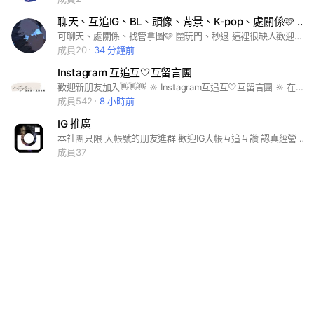
聊天、互追IG、BL、頭像、背景、K-pop、處關係🩷 歡迎加入~
可聊天、處關係、找管拿圖🩷 🈲玩門、秒退 這裡很缺人歡迎加入🥳 看到下面那個綠色的東西了嗎？ 按下去就對了💖
成員20
34 分鐘前
Instagram 互追互🤍互留言團
歡迎新朋友加入👋👋👋 🔆 Instagram互追互🤍互留言團 🔆 在這邊可以一起 增加流量增加粉絲🙌 也歡迎追蹤版主們的IG ✨Larson 版主 https://www.instagram.com/larson0612/ ✨AC 版主 https://instagram.com/ac_food_?igshid=1cwtm9r04ww6h ✨Stella 版主 https://instagram.com/stella_littlefoodie_?igshid=vu4vs8ab4crj
成員542
8 小時前
IG 推廣
本社團只限 大帳號的朋友進群 歡迎IG大帳互追互讚 認真經營 互相交流 版規: 1.完成所有追蹤並完成5讚才可開始PO個人IG頁面連結 2.每日貼文須完成補讚才可貼文 入會資格: 1.破千粉 版面整齊 能遵守版規資格者 2.符合資格者申請加入並私訊版主IG帳號:weili_trip 私訊請帶有禮貌
成員37