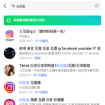
Search
search
LINE社群
OpenChats
area
search
or
Back
rese
messages
來查看社群的使用方法吧！
guide
🥇互追ig🥇（讓你粉絲第一名）
open
#互追ig
成員2862
31 分鐘前
帥哥 美女 互推 互追 互讚 ig facebook youtube 17 哀居 推特 臉書 油管
歡迎各位ig facebook 臉書 推特 twitter youtube 17 wechet 微博 微信 或各直播主來這互讚 互推 互追 互相宣傳哦！ 嚴禁賣股票 傳銷 東西的廣告文 只可以貼自己的粉絲專頁網址☺ 麻煩各位在自己名字上直接改成ig或臉書帳號 謝謝 #美女#帥哥#ig#face book#youtube#twitter#17#line#wechet#微博#微信#哀居#臉書#油管#推特#金剛#鬥魚#porn#傳說對决#hub#apple#蘋果#可口可樂#可樂#雪碧#氣水#麥當勞#肯德雞#kfc#台灣#美國#日本#廣告#互推#互讚#互追#人數#人氣#名氣#讚助#電競#遊戲#快樂#開心#自由#學校#社會#地球#宇宙#大自然#漫畫#美少女#警察#律師#醫生#校長#騷貨#絲襪#手套#胸罩#乳溝#同性#第三#第一#第二#電腦#電視#媒體#筆電#電風#電燈#冷氣#超商#靠北#靠南#互助#聯盟#幫會#幫派#失戀#戀愛#日本#中國#大陸#上海#北京#南京#東京#气車#機車#飛機#改裝#宅宅#潮潮#小姐姐#小哥哥#好哦#白癡#笨蛋#文學#國考#銀行#考試#英文#日文#韓文#廣東#香港#手機#哀鳳#手遊#遊戲#日記#白嫖#破解#正版#av#盜版#法律#醫院
成員1958
剛剛
Tiktok 抖音分享即時通 ❗️
IG互追
/互讚/分享聯盟
☺️全台唯一💯女神真人在線💎美女圖欣賞💎✅純分享➕聊天地方/哀居互追 #可愛#明星#天然#姿色#越南#桃花#仙女#仙子#高職#高中#大學#美麗#美人#可口#人妻#絕美#攝影#美圖#欣賞#圖片#影片#美麗#整形#絲襪#美腿#外流#外拍#自拍#顏質#福利#美圖 #哀居#互讚#互追#聊天室#即時通#抖音#Tiktok#ig#IG#漲粉#粉絲#北部#中部#南部#舒壓#美容#定點#互惠#互助#新秘
成員499
40 分鐘前
IG互追
互讚團
IG互追互讚社團
成員2736
18 分鐘前
IG互追
推廣 互讚 分享 好康團
IG互追 互讚 分享 好康團 歡迎互追IG 互讚 拒絕伸手族 有收獲有回報