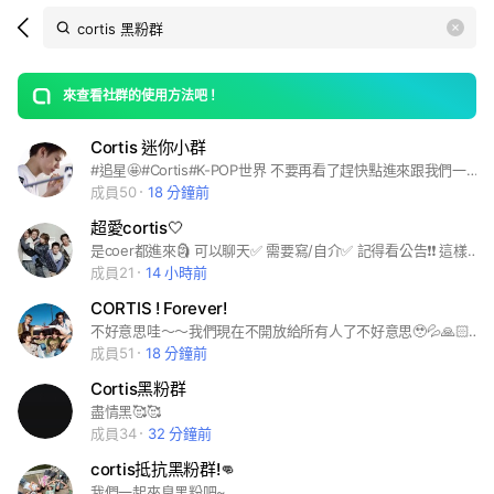
Search
search
LINE社群
OpenChats
area
search
or
Back
rese
messages
來查看社群的使用方法吧！
guide
Cortis 迷你小群
open
#追星🤩#Cortis#K-POP世界 不要再看了趕快點進來跟我們一起聊天吧！ 但是這裡不可以❌買賣卡、專輯等等的 禁止🚫任何交易行為‼️‼️‼️ 這裡禁止Cortis 黑粉🚫 好了！廢話不多說趕快點下面那個綠色的加入這個群吧！ 拜託幫忙我們衝一下人數這裡人很少的..🥲🥲
成員50
18 分鐘前
超愛cortis🤍
是coer都進來🗿 可以聊天✅ 需要寫/自介✅ 記得看公告❗❗ 這樣就好了喔✅ ----------------- 不要有黑粉❎ 裡面的我們不會吃人❎ 不用害怕✅ 進來不要罵人唷🙏🏻🙏🏻 --------------------- 第2個群只有管管可以進❗❗ 其他人不要進來🙏🏻🙏🏻 ---------------------------- 要管理員的可以跟我說❗❗ 但是要常上線✅ 管理員暫時最多5個✅ 是管理員的要加入管管群唷🙏🏻 ---------------------------- #cortis#趙雨凡#金主訓#馬丁#嚴成玹#安乾鎬
成員21
14 小時前
CORTIS ! Forever!
不好意思哇～～我們現在不開放給所有人了不好意思🥹💦🙏🏻🙏🏻 嗨嗨大家～～這是我為數不多創的群，任何人都可以進來！！但我們主要聊的話題是追星和CORTIS（韓國男團）的呦～希望大家都有好的社群體驗！歡迎大家多多指教與支持！💗（抱歉我們裡面的問題會有點怪，但這是為了防止黑粉與雜人進來，還請大家多多包涵🥹🙏🏻（但我們這群訊息會有點多，大家可以斟酌考慮一下哇～）
成員51
18 分鐘前
Cortis黑粉群
盡情黑🥰🥰
成員34
32 分鐘前
cortis抵抗黑粉群!👊
我們一起來臭黑粉吧~