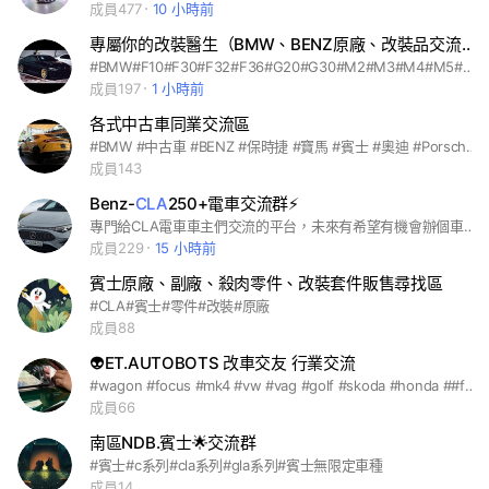
成員477
10 小時前
專屬你的改裝醫生（BMW、BENZ原廠、改裝品交流、客製化）
#BMW#F10#F30#F32#F36#G20#G30#M2#M3#M4#M5#M6#M8#BENZ#A45#C63#E63#GLE43#G63#GLC#CLA#GLA#GLB#GTI#AMG#M#macan#cayenne #cayman#boxster#GT3#911#跑車#寶馬#賓士#保時捷#奧迪
成員197
1 小時前
各式中古車同業交流區
#BMW #中古車 #BENZ #保時捷 #寶馬 #賓士 #奧迪 #Porsche #macan #cayenne #cayman #boxster #GT3 #911 #G20 G30 #M2 #M3 #M4 #M5 #M6 #M8 #A45 #C63 #E63 #GLE43 #G63 #GLC #CLA #GLA #GLB #GTI #AMG #M #買車 #賣車 #估車 #車聚 #晨跑#跑車
成員143
Benz-
CLA
250+電車交流群⚡️
專門給CLA電車車主們交流的平台，未來有希望有機會辦個車聚大家一起交流交流🙌
成員229
15 小時前
賓士原廠、副廠、殺肉零件、改裝套件販售尋找區
#CLA#賓士#零件#改裝#原廠
成員88
👽ET.AUTOBOTS 改車交友 行業交流
#wagon #focus #mk4 #vw #vag #golf #skoda #honda ##focus #ford #focusmk4 #fordfocus #mk4 #focusst #focuswagon #fordwagon #杜絕仿冒 #杜絕黑心產品 #品質保證 #高品質 #taïwan #台灣 #etautobots #後雨刷移除套件 #蝦皮🔍 etautobots #bmw #vw #mercedesbenz #ford #toyota #mazda #nissan #hondacrv #hondahrv #suzuki #volvo #subaru #minicooper #mini #交友 #crv #mazda3 #hrv #fit #tiguan #superb #cc #rav4 #odyssey #polo #a1 #a3 #a4 #a6 #q1 #q2 #q3 #q5 #q8 #volvo #v40 #v50 #v60 #v90 #xc40 #xc60 #xc90 #cx30 #cx3 #cx5 #cx9 #t6 #t5 #mk8 #mk7 #mk6 #mk5 #variant #caddy #tcross #lupo #arteon #touran #k6 #k8 #civic #typer #yaris #townace #auris #chr #previa #sienna #sienta #prius #corolla #s204 #s205 #s206 #s211 #s212 #s213 #w176 #w177 #cla #gla #glb #glc #gle #gls #mazda5 #mazad6 #kuga #mustang #mk2 #mondeo #fabia #scala #octavia #kamiq #karoq #e87 #f20 #x1 #x3 #x5 #march #tiida #kicks #juck #livina #colt #swift #jimny #nx200 #ux200 #levorg #xv #wrx #outback #legacy #forest #mini #f54 #r53 #r55 #r56 #f60 #mg #hs #zh
成員66
南區NDB.賓士🌟交流群
#賓士#c系列#cla系列#gla系列#賓士無限定車種
成員14