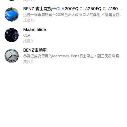
BENZ 賓士電動車
CLA
200EQ
CLA
250EQ
CLA
180
CL
這是一個專屬於賓士2026全新大改款CLA的群組,不管是喜愛純電EQ還是汽油輕油電的都歡迎加入👏
成員16
Maam alice
CLA
成員3
BENZ電動車
恭喜您成為尊貴的Mercedes-Benz賓士車主，願三叉星輝照亮您的事業與前程，一叉天時，二叉地利，三叉人和，星光不問趕路人，時光不負有心人，麥穗豐收屬於您，勝利榮耀獻給您。 ※入群密碼 BENZ #賓士 #Mercedes-Benz #梅賽德斯 #CLA #EQA #EQB #EQC #EQE #EQS
成員2