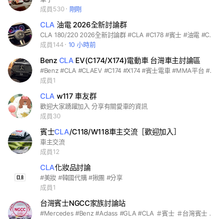
成員530
剛剛
CLA
油電 2026全新討論群
CLA 180/220 2026全新討論群 #CLA #C178 #賓士 #油電 #CLA180 #CLA220 #汽油 #全新
成員144
10 小時前
Benz
CLA
EV(C174/X174)電動車 台灣車主討論區
#Benz #CLA #CLAEV #C174 #X174 #賓士電車 #MMA平台 #台灣車主俱樂部 #電動車
成員1
CLA
w117 車友群
歡迎大家踴躍加入 分享有關愛車的資訊
成員30
賓士
CLA
/C118/W118車主交流［歡迎加入］
車主交流
成員12
CLA
化妝品討論
#美妝 #韓國代購 #揪團 #分享
成員1
台灣賓士NGCC家族討論站
#Mercedes #Benz #Aclass #GLA #CLA ＃賓士 ＃台灣賓士 #NGCC #MFA #MFA2 ＃ATC #EQA #GLB ＃Bclass ＃ATC #ATC聯合車隊 W177 H247 X247 C118 X118