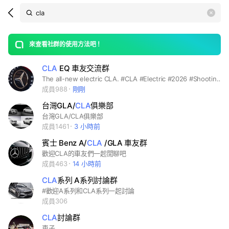
Search
search
LINE社群
OpenChats
area
search
or
Back
rese
messages
來查看社群的使用方法吧！
guide
CLA
EQ 車友交流群
open
The all-new​ electric CLA. #CLA #Electric #2026 #Shooting #Brake
成員988
剛剛
台灣GLA/
CLA
俱樂部
台灣GLA/CLA俱樂部
成員1461
3 小時前
賓士 Benz A/
CLA
/GLA 車友群
歡迎CLA的車友們一起閒聊吧
成員463
14 小時前
CLA
系列 A系列討論群
#歡迎A系列和CLA系列一起討論
成員306
CLA
討論群
車子