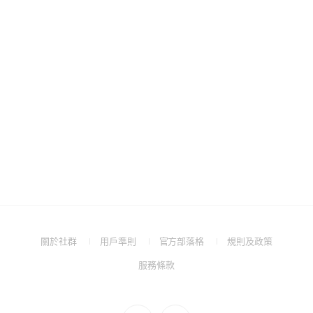
(Open
(Open
(Open
(Open
關於社群
用戶準則
官方部落格
規則及政策
in
in
in
in
(Open
服務條款
a
a
a
a
in
new
new
new
new
a
window)
window)
window)
window)
new
Go
Go