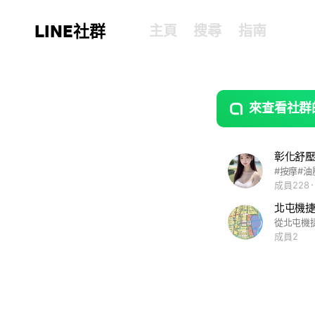
LINE社群
主頁
搜尋
指南
來查看社群
guide
open
彰化舒壓
#按摩#油
成員228
北屯機捷
成員2