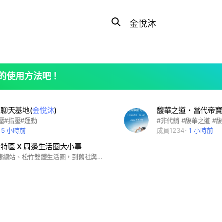
Search
OpenChats
search
or
area
messages
search
的使用方法吧！
聊天基地(
金悅沐
)
壓#指壓#運動
5 小時前
成員1234
1 小時前
特區 X 周邊生活圈大小事
從北屯機捷總站、松竹雙鐵生活圈，到舊社與周邊社區，一起把這個新興生活圈經營得更好、更有溫度。 【社區生活】北屯機捷特區、舊社、、單元12、松竹生活圈最新資訊 【教育與家庭】學區資訊、學校分享、親子活動與育兒交流 【在地探索】餐廳美食、咖啡廳、商家推薦與生活便利資訊 休閒運動】公園綠地、運動場館、社區活動 【交流共識】 歡迎理性交流、互相幫助 禁止廣告洗版、詐騙、政治與惡意攻擊 讓我們一起打造友善的社區交流空間 #北屯 #舊社 #單元12 #機捷特區 #好市多 #總站夜市 #大地商場 #大買家 #旋轉花市 #全聯福利中心 #南興公園 #秋紅谷 #琤瑽草原公園 #五溪汴站前廣場 #捷運綠線 #G0北屯總站 #G3舊社站 #G4松竹站 #松竹 #旱溪 #74快速道路 #南興 #太原 #幼兒園 #葳肯幼兒園 #愛子幼兒園 #天堂鳥幼兒園 #一畝田幼兒園 #貝登堡幼兒園 #育仟幼兒園 #娃得福幼兒園 #陽光城堡幼兒園 #格瑞特幼兒園 #福祿貝爾幼兒園 #源兒堡幼兒園 #國小 #南興國小 #東光國小 #建功國小 #四維國小 #僑孝國小 #僑忠國小 #頭家國小 #葳格國際學校 #華盛頓雙語小學 #惠宇敦北 #惠宇千曦 #惠宇一方庭 #惠宇大容 #惠宇朗庭 #惠宇碧柳Mori #惠宇一清庭 #惠宇謙富 #惠宇大悅Fine #鉅虹GCASA #鉅虹深CASA #鉅虹嵐CASA #鉅虹一彎綠 #登陽林映道 #登陽一溪雲 #登陽春賞 #登陽溪上月 #登陽城之華 #登陽釀時光 #登陽上清宇 #富宇峰景 #富宇富好 #富宇鉑金大苑8816 #聚佳捷作 #勝麗方程市 #櫻花巨人 #水沐青華 #松竹領航竹月館 #松竹領航松風館 #總太織築 #大漁ONE #昂峰謙若樹 #埕和花園 #達麗居山 #大城樂好事 #大城迎好事 #無限大城 #敦富花園 #誠總V建築 #松築瓚 #華太怡居 #浩翰景立方菁英區 #浩翰景立方層峰區 #浩瀚創立方4X4 #寶輝TheSprings #精匠56N #金林梧境