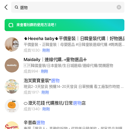
Search
search
LINE社群
OpenChats
area
search
or
Back
rese
messages
來查看社群的使用方法吧！
guide
🌵Heeeha baby🌵平價童裝｜日韓童裝代購｜好物選品
open
平價童裝、正韓童裝｜母嬰選品 #日韓童裝連線代購 #媽媽選物寶寶好物
成員1030
剛剛
Maidaily｜連線代購⸝⋆童物選品𖧷
🇰🇷韓國童裝/日本童裝/生日城連線/連線代購/開團選物
成員994
剛剛
泡芙寶寶童裝°
選物
現貨2-3天發貨 預購14-20天發貨 日單預購 看工廠製作時間 幾乎都會先拿樣看品質 品質過才會賣給你們唷 啾啾#童裝#寶寶#寶媽
成員1917
剛剛
🍊澄天花錢 代購推坑/日常
選物
店
成員1340
剛剛
辛普森
選物
專選「懂貨人」喜歡的好物，從歐美日韓美妝、居家用品到爆款零食、團購必搶品， 我們堅持三件事：正品來源、價格漂亮、到貨安心。 不是最紅才賣，是我們自己也愛用才賣。 #美妝 #選物 #防曬 #保養 #德日韓 #團購 #實測