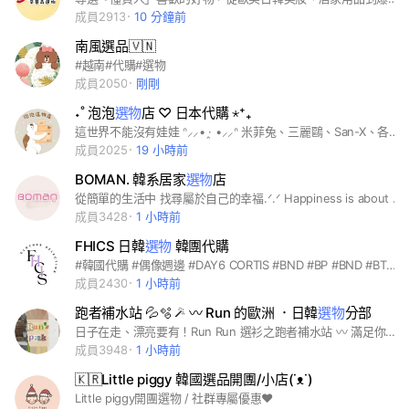
成員2913
10 分鐘前
南風選品🇻🇳
#越南#代購#選物
成員2050
剛剛
˖˚ 泡泡
選物
店 ♡ 日本代購 ⋆⁺₊
這世界不能沒有娃娃 ᐢ⸝⸝• ·̭ •⸝⸝ᐢ 米菲兔、三麗鷗、San-X、各種IP商品 尋物歡迎私訊ʕु•̫͡•ʔु
成員2025
19 小時前
BOMAN. 韓系居家
選物
店
從簡單的生活中 找尋屬於自己的幸福.ᐟ.ᐟ Happiness is about having each tiny wish come ture. [ 韓系居家選物店 ] 🕯🕰☕️ - 🏷 任何問題請私訊官方Line ✉️ Line ID：@964boskn #台灣現貨 #日本代購 #韓國代購 #寢具 #棉被 #床組 #生活好物 #居家選物
成員3428
1 小時前
FHICS 日韓
選物
韓團代購
#韓國代購 #偶像週邊 #DAY6 CORTIS #BND #BP #BND #BTS #GD #BIG BANG #RIIZE #TWS #IVE #illit #韓國零食 #日本代購 #日韓選物 #日韓雜貨 #日韓小物 #日韓零食 #韓國服飾 #韓國襪子 #吉伊卡哇 #三麗鷗 #自嘲熊 #創業
成員2430
1 小時前
跑者補水站 💦🫧🪄 〰️ Run 的歐洲 ．日韓
選物
分部
日子在走、漂亮要有！Run Run 選衫之跑者補水站 〰️ 滿足你的日常含水量 💧 社群精選來自「歐洲、日本、韓國」等各地有趣又可愛的小物，每月不定期限時開單！ 意想不到的＃社群限定 驚喜商品，只在 ⟡ 跑者補水站 ⟡ 分享給大家 ♡
成員3948
1 小時前
🇰🇷Little piggy 韓國選品開團/小店(˙ᴥ˙)
Little piggy開團選物 / 社群專屬優惠♥