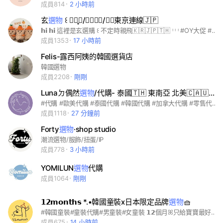
成員814
2 小時前
玄
選物
꒰ ྀི̥𝟔/𝟏𝟓－𝟔/𝟏𝟗東京連線🇯🇵
𝗵𝗶 𝗵𝗶 這裡是玄選購 ꒰ 不定時親飛🇰🇷🇯🇵🇹🇭 ᵎ ᵎ ᵎ #OY大促 #韓國免稅 #玄的選物 下一站 \🍹每到夏天 我要去釜山 /
成員1353
17 小時前
Felis-露西阿姨的韓國選貨店
韓國選物
成員2208
剛剛
Lunaㄉ偶然
選物
/代購- 泰國🇹🇭 東南亞 北美🇨🇦🇺🇸 韓國🇰🇷
#代購 #歐美代購 #泰國代購 #韓國代購 #加拿大代購 #零售代購 #美妝代購 #文創小物 #可愛東西代購 #古物代購 #小眾選品 #小眾品牌
成員1118
27 分鐘前
Forty
選物
·shop studio
潮流選物/服飾/扭蛋/IP
成員778
3 小時前
YOMILUN
選物
代購
成員1064
剛剛
𝟭𝟮𝗺𝗼𝗻𝘁𝗵𝘀 *.•韓國童裝x日本限定品牌
選物
🧺
#韓國童裝#童裝代購#男童裝#女童裝 𝟭𝟮個月ꕤ只給寶寶最好的‪⸝⸝‪⸝ 🧺正韓童裝選物｜𝟭𝟬𝟬% 𝗞𝗼𝗿𝗲𝗮
成員675
14 小時前