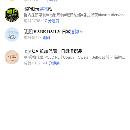
鴨P潮玩
選物
站
群內採預購制❗️#泡泡瑪特#戰鬥陀螺#各式潮玩#labubu#crybaby#molly#代購#娃娃機
成員2798
17 分鐘前
🇯🇵 𝐇𝐀𝐑𝐄 𝐃𝐀𝐈𝐋𝐘 日常
選物
✨
成員1572
剛剛
🇨🇦CÄ 抵加代購｜日韓澳選品
🤎 選物代購 POLO RL｜Coach｜Owala｜Jellycat 等⋯ 每週新品、折扣情報、現貨分享，一起輕鬆買到美加🇺🇸🇨🇦和日韓澳選品✨ IG @goodgirlsclub_select @ca.studio__ 社群不喊單 不洗版 下單/詢問請私訊我們💌 小幫手每天會審核 ⚠️社群退出後，即無法再加入！
成員4332
41 分鐘前