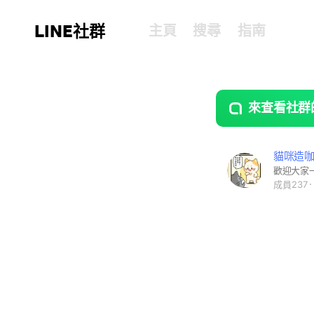
LINE社群
主頁
搜尋
指南
來查看社群
guide
open
貓咪造
歡迎大家
成員237