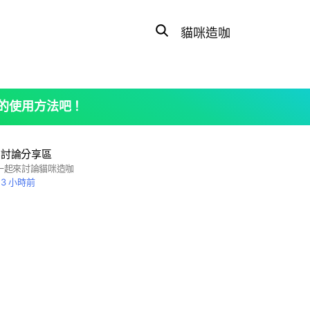
Search
OpenChats
search
or
area
messages
search
的使用方法吧！
咖
討論分享區
一起來討論貓咪造咖
3 小時前