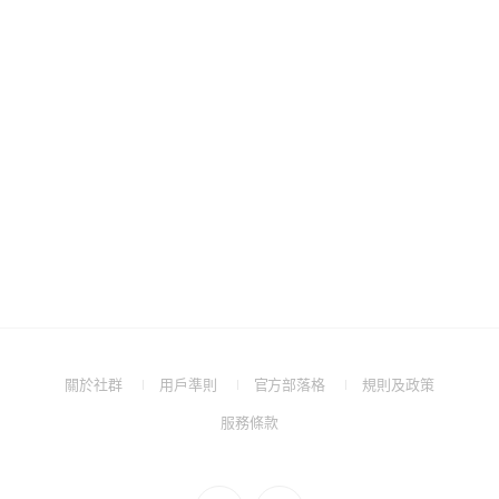
(Open
(Open
(Open
(Open
關於社群
用戶準則
官方部落格
規則及政策
in
in
in
in
(Open
服務條款
a
a
a
a
in
new
new
new
new
a
window)
window)
window)
window)
new
Go
Go