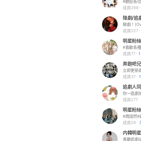
成員268
陸劇/追劇
成員227
明星粉
成員77
奔跑吧
成員37
追劇人
成員277
明星粉
成員26
内韓明