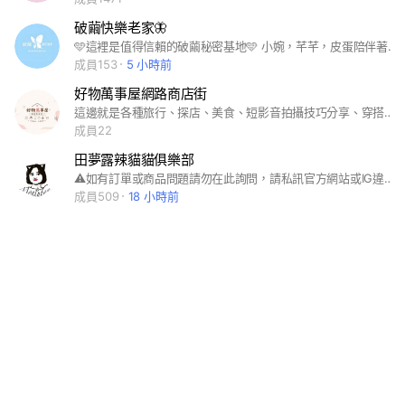
破繭快樂老家🦋
🩵這裡是值得信賴的破繭秘密基地🩵 小婉，芊芊，皮蛋陪伴著大家過一天又一天 這裡是我們和我們的寶寶們共同的家！ 👭在這裡我們可以： 1️⃣暢聊美妝保養問題，產品使用分享，心得分享，美妝技巧學習，美妝練習打卡！每一個人都要跟著婉芊越來越美！！ 2️⃣📢優先得知獨家福利！團購訊息🔔優惠福利均會在這裡第一時間通知‼️再也不怕拍大腿～～😱 3️⃣時不時還可以閒聊，聊日常～聊生活～聊熱愛～不用怕尷尬！姐妹們一起哈啦超快樂🥳🎉～～ 💓溫馨提示💓： 如果想平時有空再上來小家看看的記得設置免打擾喔！～ ‼️以下是社群紅線‼️請勿踩‼️‼️ 群組明令禁止🚫 ⚠️不相信除群主外發的任何廣告‼️謹防詐騙‼️‼️ ⚠️禁止不文明言論，一旦出現直接移除社群
成員153
5 小時前
好物萬事屋網路商店街
這邊就是各種旅行、探店、美食、短影音拍攝技巧分享、穿搭、美妝的集聚地 #穿搭 #韓國 #韓系 #閒聊 #時事 #美食 #旅遊 #短影音
成員22
田夢露辣貓貓俱樂部
⚠️如有訂單或商品問題請勿在此詢問，請私訊官方網站或IG違規者踢除 ⚠️嚴禁討論關於服裝穿搭、風格美學、美妝保養、變美好物方法以外的閒聊 ⚠️嚴禁貼任何外部鏈接，看到直接踢除 ⚠️嚴禁人生攻擊、帶風向留言 ⚠️看到有人貼連結要換群不能點 安安各位田貓貓～我們終於開社群啦！ 我會常常在線上跟大家喇賽XD 然後也會爆一些下個月的新品跟進度給你們搶先看，大家完全可以在這邊分享穿搭新得&交流穿搭技巧～
成員509
18 小時前