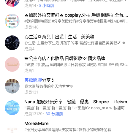
成員14
8 小時前
🔥攝影外拍交流群🔥 cosplay.外拍.手機相機拍.全台.揪團.時裝.古裝漢服.曬照.曬妝
#歡迎閒聊#曬照#分享美妝妝容#分享後製#找攝影#找MD#可買賣相關物品#cosplay#外拍#棚拍#旅拍#街拍#手機拍#相機拍#全台#揪團#找團#直播#時裝#古裝漢服#曬照#曬妝#處CP#交流
成員148
心生活🌻育兒｜出遊｜生活｜美美噠
心生活 主要分享生活與孩子的事 當然也有讓自己美美噠💕 🍀🍀🍀🍀🍀🍀 【加入前必讀】如違反規定，會退群封鎖喔😉 （1） 禁止廣告！為避免詐騙，僅管理員可以分享連結。 （2）管理員不會要求加入其他社群，若有那都是「假冒的管理員」！請勿點擊假連結！注意詐騙大頭貼的管理員星號不會是正圓形！ （3）可以發問，但請勿洗版與閒聊，並保持友善勿筆戰。 (4)勿交換/販賣私人物品，禁止任何形式的廣告。 （5）優惠資訊有分潤，不喜勿入。 #育兒 #出遊 #生活 #美妝
成員4
👑公主商店💄化妝品 日韓彩妝♡ 個大品牌
#彩妝 #化妝品 #韓國彩妝 #日韓彩妝 #眼影 #口紅 #唇釉 #3ce #美妝. #romand 大家好 這裡是提供大家購買彩妝的社群 因為韓國彩妝都是批發的 所以最低購買金額要到臺幣2000$以上哦 在這裡希望大家都能和平相處 一起買到自己喜歡且便宜優質的化妝品🤎🤍 如果有任何問題都歡迎詢問 但是記得要有禮貌哦❤️ 以下是希望大家一起遵守的 ①請勿洗貼圖 對話 會讓重要的資訊被洗掉 ②請勿說髒話 難聽字眼等等🤬大家都是美麗的小仙女🧚🏻‍♀️ ③請勿在社群內吵架 如果屢勸不聽會被退群哦 ④不要在社群內閒聊 不要佔用社群的功能 ⑤大家都可以加有興趣的朋友進來 歡迎歡迎🤎🤎🤎
成員1
美妝閒聊
分享💄
泰大團解散後的小天地🧡❤️🩷
成員131
Nana 蝦皮好康分享｜省錢｜優惠｜Shopee｜lifeismoney｜購物｜超商｜Line｜折扣
‼️請加1群‼️ 請加1群‼️ 請加1群‼️ ✅追蹤IG: nana_m.a.w 私訊可以快速加入，要先申請「1群」⚠️不然進不來 —- 『即時』🔺蝦皮折扣碼整理/隱藏折扣碼/省錢攻略/情報搶先看 🖌️目前只開放加入「1群」🖌️ ✅名稱前面要加上「11 」才可加入（要區分機器人） ✅追蹤IG: nana_m.a.w 私訊可以快速加入，要先申請「1群」⚠️不然進不來 1⃣️禁止廣告！ 2⃣️只有「管理員」可以分享連結 ▪️群組內有社群專屬折扣碼 ▪️版主會分享各種蝦皮的活動搶先看、隱藏好康情報、折扣碼統整 ▪️裡面會有分潤網址不喜勿入～ #蝦皮 #好康 #情報 #網購 #優惠 #折扣 # 超商 #蝦皮優惠整理 #蝦皮免運 #美妝 #保養 #美白 —————— ฅ՞• •՞ฅ ——————— #男友 #討論 #特賣會 #彩妝 #全家 #全聯 #省錢#咖啡 #遊戲 #女裝 #代購 #服飾 #男裝 #球鞋 #穿搭 #免運 #dcard #閒聊 #單身 #購物 #網拍 #momo #pchome #yahoo #理財 #信用卡 #二手 #二手衣物 #免費 #女孩 #投資 #蝦幣 #促銷 #打工 #情報#研究所#大學#新生#2023#輔仁大學#台灣大學#師大#台科#台大#國小#國中#高中#北一女#北科#科技業#半導體#國考#高考#輔大#實踐#中興#嬰兒#寶寶#媽咪
成員13139
30 分鐘前
More&More
#穿搭分享#韓國連線#美妝零售#雜貨小物#姊妹閒聊