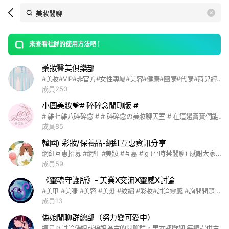
Search
search
LINE社群
OpenChats
area
search
or
Back
rese
messages
來查看社群的使用方法吧！
guide
藥妝醫美俱樂部
open
#美妝#VIP#非官方#女性專屬#美容#健康#團購#代購#育兒經驗#產前#產後#肌膚護理#日常分享#閱讀#經典語錄#南彰化#二林#ETF#旅遊#親子活動#優惠#閒聊#流行#寵物#美食#美容師#體脂肪#過敏#熟齡肌膚#痘痘肌#暗沉#凍齡#自律
成員250
小圓美妝💝# 碎碎念閒聊版 #
# 雜七雜八碎碎念 # # 碎碎念の美妝聊天室 # 在這邊寶寶們能問所有關於 @美妝 ·護膚 · 如何使用❓的所有問題喔💬💬 闆娘一看見訊息✉️就會立刻回覆您們💝💝
成員85
韓國) 彩妝/保養品-網紅互惠資訊分享
網紅互惠招募 #網紅 #美妝 #互惠 #ig (平時禁閒聊) 感謝大家對互惠發文活動感興趣, 這個群組裡會定期發布韓國產品互惠合作的申請連結, 每次發布的產品品牌不同, 可以在每次的申請單上面確認。
成員59
《靈魂守護所》- 美業X交流X靈感X討論
#美甲 #美睫 #美容 #美髮 #紋繡 #彩妝#討論靈感 #詢問問題 #交流 #關於美的閒聊 #心情 #到府服務
成員13
偽娘閒聊群總部（努力變可愛中）
這是以討論偽娘或偽娘為主的閒聊群，男女都歡迎 每週提供主題聊天 #女裝 #美妝 #偽音 #偽聲 #MTF #化妝 #偽娘 #男娘 #南梁 #藥娘 #cosplay #LGBT #跨性別 #變性 #Kigurumi #VTuber #動漫 #駒澤乃依