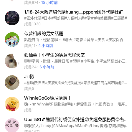
成員874
15 小時前
1/18-24大阪連線代購huang__pppom國外代購社群
#國外代購#日本#可許願#方便#快速#便宜#物美價廉#三麗鷗#西村裕二#好市多#outlet #吉伊卡哇#各式小物#食品#閒聊#唐吉訶德#ig#Threads#動漫#日本玩具#購物#好市多#駿河屋#美妝#藥妝#精品#服飾
成員1030
似曾相識的男女話題
話題自由，輕鬆閒聊。 #聊天 #電影 #音樂 #美食 #美妝保養
成員11
4 小時前
狐仙墓｜小學生的德意志聊天室
聊聊學習、遊戲、最近日常 #閒聊 #小學生 小學生閒聊談心三峽淡水八里小學中學大學畫畫專業髒話嘴砲瘋狗歷史文學美女討厭快樂國小國中高中初中咪醬狐仙麻吉貓Line社群K-POP股票投資發洩德基人日耀本舖唐吉軻德唐吉柯德松本清線上購物蝦皮 pchome札幌藥妝華西街萬華夜市士林夜市饒河夜市三合夜市六合夜市東大夜市超市傳統菜市場果菜市場環南市場西門町萬華萬華人大安大安人中正中正人信義信義人木柵文山內湖中山松山大同士林北投新北板橋中和永和土城林 □新莊泰山樹林三重三峽八里淡水五股新店安坑深坑汐止汐止人貢寮鶯歌蘆洲蘆洲人石門三芝烏來平溪坪林瑞芳金山萬里石碇中壢內壢楊梅龜山新竹新北新北市板橋區中和區永和區土城區林口新莊區泰山區三重區山峽區八里淡水五股新店安坑深坑桃園笑話梗圖愛情美麗攝影手機美女開團熱門毛孩疫情彩妝讀書會學習旅行飯店旅館直播蘋果校友公仔代購團購中華職棒中職分享吃貨副食品減肥美食追劇股票米其林追劇股票股市台積電面試健身人力環島存錢劇股票米其林追劇股票股市台積電面試健身人力環島存錢親子按摩vip筆記談心交友情報新手同好愛好自行車單車潛水露營登山釣魚NBA健身籃球棒球MLB足球兔子毛孩貓咪柴犬貴賓傳說對決手遊/遊戲討論球鞋精品美甲服飾彩妝保養海賊王角色webtoon甜點美食/銅板美食吃貨米其林民宿環島景點/民宿景點追劇日劇/韓劇美劇家長/功課校友社團/筆記/老師大學高中好市多老師知識工程師前端/手機家電心事愛情/交心談心研究所/育兒親子童裝新手媽咪新手媽咪轉學求職求學面試外送/上班族房市理財信用卡存錢/門市創業同業/團購夥伴大小事資訊/基隆桃園宜蘭/花蓮花東/台東新竹中部台中雲林彰化高雄岡山屏東墾丁金門蘭嶼綠島馬祖媽祖嘉義南投 創群日：2024/10/6
成員24
6 小時前
Jill揪
#柏頤快團團#美妝#抖音/視頻剪接#零食#進口商品#許願池#自家製醬料#生活好物分享#服裝#變美變漂亮討論#服裝#代購#閒聊私訊請找團長小柏頤
成員5
WinnieGoGo維尼購購！
嗨～I’m Winnie👋 購物慾超強，超愛亂買，也很喜歡查一堆產品的功課、推薦分享產品🩶 - 所以目前此社群會分享我整理的產品資訊、評價給大家，讓大家購物比較有方向，也可以參考❤️‍🔥 產品無論日用品、文具、美妝、香水、食物、保健品等等各種都會分享，也可許願，如果我自己有用過、朋友有用過，我也會自己分享實測😚 - 也會分享一些旅遊的事、旅遊心得、商品討論、冷知識、小撇步、日常閒聊也ok 💯 歡迎大家入維尼教嘿嘿💛
成員1
Uber581💕熊貓代訂餐便宜外送😜免運免服務費😍各項優惠省錢活動福利好康😎😆
聯繫加入/Line添加AiMaxApp/AiMaxPc/Line/省錢/存錢/團購/吃喝玩樂/分享/消費/買一送一/全聯/超商/711/麥當勞/發票/點數/生鮮/美食/購物/網購/批發/便當/飲料/餐廳/581/foodpanda/國外台灣門號短信簡訊驗證碼/司機/計程車/公仔/玩具/小黃/學生/學習/大學/高中/國中/國小/幼稚園/學校/媽媽/爸爸/小孩/親子/毛孩/寵物/阿姨/女生/女孩/男生/聯誼/閒聊/談心/心情/交友/單身/聊天/綜合/討論/台北/新北/基隆/桃園/台中/台南/高雄/苗栗/雲林/新竹/彰化/南投/嘉義/屏東/花蓮/中華/美國/日本/3c/xbox/電腦/筆電/手機/iphone/蘋果/安卓/模擬器/android/電影/桌遊/手遊/夜神/雷電/遊戲/天堂/神奇寶貝/寶可夢/pokemon/原神/poe/英雄聯盟/楓之谷/lol/怪物彈珠/RO仙境傳說/跑跑卡丁車/貓咪大戰爭/暗黑破壞神/暗黑/星空/鬥陣特攻/爐石戰記/永劫無間/激鬥峽谷/傳說對決/netfilx/追劇/vip/動漫/鬼滅/魯夫/航海王/米其林/英文/翻譯/google/帳號/ps5/ai/gpt/steam/Switch/ns/pchome/dcard/ig/fb/臉書/評價/有趣/二手/商店/交易/好物/交換/減肥/瘦身/健康/健身/運動/創業/羽球/籃球/旅遊/足球/棒球/nba/網球/門票/演唱會/樂透/539/疫情/疫苗/醫生/登革熱/汽車/機車/生活/補助/職場/靠北/爆料/新聞/時事/靈異/金融/股票/投資/美股/廣告/熊貓/chatgpt/露天/大胃王/霸王餐/taxi/代叫/臺北市/新北市/桃園市/臺中市/臺南市/高雄市/苗栗縣/彰化縣/南投縣/雲林縣/嘉義縣/屏東縣/宜蘭縣/花蓮縣/臺東縣/澎湖縣/金門縣/連江縣/基隆市/新竹市/嘉義市/免費/贈品/安安/烹飪/舞蹈/梗圖/美妝/穿搭/考試/精品/星座/柯南/護理/美髮/綜藝/租屋/購屋/服務/實習/電競/占星/科學/企業/資源/航空/鐵路/海運/空運/集運/淘寶/shopee/航天/工業/衛星/通訊/電信/廣播/物流/運輸/代理/市場/調研/公關/培訓/人力/招聘/選才/員工/福利/團隊/建設/定位/競爭/對手/消費者/行為/價格/促銷/上市/品質/保證/測試/能源/消耗/廢物/處理/資源回收/綠色/包裝
成員1471