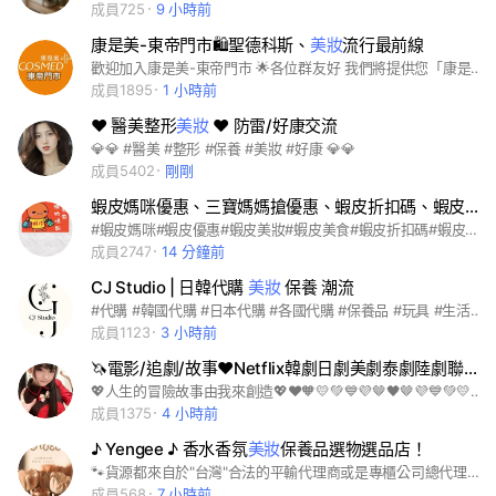
成員725
9 小時前
康是美-東帝門市🛍️聖德科斯、
美妝
流行最前線
歡迎加入康是美-東帝門市 🌟各位群友好 我們將提供您「康是美最新、最即時的活動」，讓你優惠不間斷、好康享不完 🌟溫馨提醒： 聊天設定中可將『提醒』功能關閉唷～ 群組早上9點前及晚上22點後，不會發送相關活動訊息 🌟因這是一個公開社群，要再麻煩大家遵守以下注意事項唷： 《版規》 ⚠️社群為分享康是美優惠活動專用，社群內不討論「政治、宗教」等議題 ⚠️也提醒您，本社群不會主動或私下通知您進行任何「匯款作業」，所有交易行為均須至康是美實體門市進行 ⚠️最後為維護、管理社群秩序，若有「影響社群秩序」或「濫發廣告」者，經舉發或管理者發現，管理者有權將其退群，不另行通知 _________________________ 門市資訊 營業時間：08:00-23:00 電話：06-2679402 地址：台南市東區中華東路二段295巷2號 若有相關問題需即時回覆 歡迎電洽門市唷❤️
成員1895
1 小時前
❤ 醫美整形
美妝
❤ 防雷/好康交流
💎💎 #醫美 #整形 #保養 #美妝 #好康 💎💎
成員5402
剛剛
蝦皮媽咪優惠、三寶媽媽搶優惠、蝦皮折扣碼、蝦皮
美
#蝦皮媽咪#蝦皮優惠#蝦皮美妝#蝦皮美食#蝦皮折扣碼#蝦皮媽咪特派員#蝦皮特派員#蝦皮折扣#蝦皮購物#蝦皮商城
成員2747
14 分鐘前
CJ Studio | 日韓代購
美妝
保養 潮流
#代購 #韓國代購 #日本代購 #各國代購 #保養品 #玩具 #生活小物 #香水 #olive young #香氛 #wiggle
成員1123
3 小時前
🦄電影/追劇/故事❤Netflix韓劇日劇美劇泰劇陸劇聯盟💚動畫動漫漫畫💙小說劇情歷史愛情冒險粉絲團
💖人生的冒險故事由我來創造💖❤🧡💛💚💙💜🤎🖤🤎💜💙💚💛🧡❤🧡💛💚💙💜🤎🖤🤎💜💙💚💛🧡❤💖本群開心交流。走保守路線，交友互助互惠⛔禁止任何違法行為，群友必須遵守社群規則💖線西#伸港#秀水#福興#永靖#大村#埔心#埔鹽#二水#社頭#田尾#溪州#埤頭#竹塘#芳苑#大城台灣臺灣臺北台北人台北市新北市美食人力互助交友聊天疫苗疫情新冠肺炎武漢肺炎漁港店家門市全家costco好市多7-11便利商店藥妝康是美屈臣氏寶雅全聯家樂福萊爾富義美麥當勞肯德基人日耀本舖唐吉軻德唐吉柯德松本清線上購物蝦皮pchome札幌藥妝華西街萬華夜市士林夜市饒河夜市三合夜市六合夜市東大夜市超市傳統菜市場果菜市場環南市場西門町萬華萬華人大安大安人中正信義信義人木柵文山內湖內湖人南港南港人中山中山人松山松山人大同大同人士林士林人北投北投人新北板橋板橋人中和中和人永和永和人/土城土城人林口新莊泰山樹林三重三重人三峽八里淡水五股新店安坑深坑汐止汐止人貢寮鶯歌蘆洲蘆洲人石門三芝烏來平溪坪林瑞芳金山萬里石碇桃園桃園市中壢內壢楊梅龜山新竹新竹市大安區中正區信義區/文山區/內湖區南港區中山區/松山區大同區士林區北投區新北新北市板橋區中和區永和區土城區林口新莊區泰山區三重區山峽區八里淡水五股新店安坑深坑桃園桃園市龜山中壢內壢楊梅新竹新竹市竹科竹北竹南笑話梗圖愛情美麗攝影絲襪美圖美景拍攝網紅韓系手機流行時尚潮流韓星綜藝韓國交友聊天交流美女女神女生模特兒開團打卡秘境分享修圖熱門景點團購工程師愛好毛孩疫情彩妝讀書會學習旅行飯店旅館直播蘋果apple校友iphone13公仔代購團購中華職棒中職分享俱樂部吃貨副食品減肥美食追劇股票米其林追劇股票股市台積電面試健身人力找工作netflix環島存錢親子按摩vip筆記談心交友情報新手同好愛好自行車單車潛水露營登山釣魚NBA健身籃球棒球MLB足球兔子毛孩貓咪柴犬貴賓傳說對決手遊/遊戲討論球鞋精品美甲服飾彩妝保養海賊王角色webtoon甜點美食/銅板美食吃貨米其林民宿環島景點/民宿景點追劇日劇韓劇美劇家長功課校友社團筆記老師大學高中好市多老師知識工程師前端手機家電心事愛情交心談心研究所育兒親子童裝新手媽咪新手媽咪轉學求職求學面試外送上班族房市理財信用卡存錢門市創業同業團購夥伴大小事資訊基隆桃園宜蘭花蓮花東台東新竹中部台中雲林彰化高雄岡山屏東墾丁金門蘭嶼綠島馬祖媽祖 皇冠聯盟。皇冠天選。猴神聯邦
成員1375
4 小時前
♪ Yengee ♪ 香水香氛
美妝
保養品選物選品店！
🐾貨源都來自於"台灣"合法的平輸代理商或是專櫃公司總代理，商品都保證正品，您買的安心用的放心唷!!(拍胸脯負責~)假一賠十，係金ㄟ✨✨ 歡迎跟我們一起變美變乓乓喔🥰 #香水 #保養品 #彩妝 #代購 #專櫃 #美妝 #香氛 #開架 #日用雜貨 #香水批發 #批發零售 #保證正品 #各國代購 #保養品批發 #彩妝批發零售 #美妝保養 #專櫃保養 #專櫃彩妝 #批發 #沙龍髮品 #團購
成員568
7 小時前