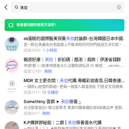
Search
search
LINE社群
OpenChats
area
search
or
Back
rese
messages
來查看社群的使用方法吧！
guide
🍰蛋糕的國際醫美保養
美妝
討論群-台灣韓國日本中國（不限國家）
open
是一群在美麗及抗老道路上不斷奔跑的同好們組成交流社群。自由討論各個國家的醫美微整手術，國家和國家們自由比較沒有隔閡。限真人分享禁止廣告仲介。
成員2909
1 小時前
蝦皮好康｜
美妝
｜折扣碼｜酷澎｜超商｜伊漾省錢群
申請1群 👉如果申請後太久沒審核請私訊 IG 帳號： _eevee_money #省錢 #優惠 #蝦皮#折扣碼#美妝#免費商品#試用品#試用包#超商優惠#服飾#衣服#3c#手機配件#免費商品#好康#免運 #親子#母嬰 #鞋子#7-11#全家 #旅遊#機票#機票優惠#日本旅遊 #免費蝦幣#蝦幣互助 本群限《管理員》可發資訊 ｜入群後請看板規 ———————- 群組內有分潤連結 不喜勿入 如果來亂將會直接剔除
成員12567
剛剛
MDR 女士更衣間｜
美妝
代購.專櫃彩妝香氛.日韓泰連線.各國連線.歐洲精品
一個用心經營的群組✨把每一個客人都當朋友 打造女生從頭美到腳一站式選品 日/韓/澳/泰/港固定連線✈️ 日本🇯🇵好市多 歐美加拿大🇨🇦超市特價檔 專櫃彩妝香氛品牌 經營四年可安心購買！ 連線預告✈️ 7/28-8/1 韓國🇰🇷連線 8/7-8/20 加拿大🇨🇦連線 8/25-8/26 香港🇭🇰連線 #Sabon #Xexymix #Andar #alo #Aesop # Le labo #韓國瑜伽服#韓國連線 #百貨公司 #專櫃商品 #各大專櫃品牌 #香氛#韓國免稅 #日本代購 #歐洲免稅 #連線代購 #歐洲精品 #100%正品
成員2517
13 分鐘前
Somethiny 壹群 ➤
美妝
保養 ·͜·
合法營業登記+開立發票🧾 專業代購專櫃彩妝&保養品💙 壹群如果滿群了，請點選貳群加入喔！ #專櫃代購 #專櫃彩妝 #專櫃保養 #美妝 #彩妝 #保養品 #香水 #韓國選物 #韓國免稅 #免稅貨 #歐美代購 #台灣專櫃貨 #零售 #批發 #團購
成員6477
剛剛
K.P粿胖胖秘館｜二群 |
美妝
保養香水代購
一群已滿！！！ ⚠️進群後請詳閱記事本裡的下單須知呦💗 賣場皆為合法營業登記 統編𝟗𝟒𝟑𝟗𝟓𝟎𝟖𝟏 #專櫃品牌#美妝保養 #韓國代購 #品牌包包鞋子#品牌香水#各國免稅店代購