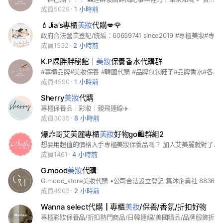
成員5029
1 小時前
💄Jia’s專櫃
美妝
代購💋🌹
政府合法營業登記/統編：60659741 since2019 #專櫃美妝#專櫃保養品#韓妝#美顏
成員1532
2 小時前
K.P粿胖胖秘館｜
美妝
保養香水代購群
#專櫃品牌#美妝保養 #韓國代購 #品牌包包鞋子#品牌香水#各國免稅店代購 ⚠️進群後請詳閱記事本裡的下單須知呦💗 賣場皆為合法營業登記 統編𝟗𝟒𝟑𝟗𝟓𝟎𝟖𝟏
成員4590
1 小時前
Sherry
美妝
代購
專櫃保養品｜彩妝｜親飛連線✈️
成員3035
8 小時前
爆炸哥艾美麗專櫃
美妝
好物go🛍群組2
想要用超值的價格入手專櫃美妝保養品嗎？ 加入艾美麗就對了！ #彩妝 #保養 #精品 #專櫃 #團購 #sk2 #資生堂 #雅詩蘭黛 #蘭蔻 #kose
成員1461
4 小時前
G.mood
美妝
代購
G.mood_store美妝代購 ▪️公司合法設立登記 集沐企業社 88363857 幫你們把錢變成你們喜歡的樣子🤍 用更便宜的價格買到正品 是我們的初衷🫶🏼 #美妝#代購#美妝保養品#香水#保養品#彩妝#專櫃#正貨#美妝代購#保養品代購＃香氛代購#專櫃代購＃專櫃#妝品#保養品＃香水#代購＃妝#彩妝#免稅店#化妝品#口紅#唇膏＃唇釉#粉餅#打亮#護髮#沐浴油#磨砂膏#身體乳#定妝噴霧#髮香噴霧#刷具#理膚寶水＃雅詩蘭黛＃香奈兒#潘海利根＃摩洛哥#愛馬仕＃蘭蔻#嬌蘭#契爾氏＃粉底#眼影#腮紅#修容#高光＃沐浴#克蘭詩#植村秀#歐舒丹#倩碧#品木宣言#紀梵希#海洋拉娜#伊莉莎白雅頓＃資生堂＃香水代購＃香氛蠟燭#Diptyque#CHANEL#GUCCI#Chole#SKll#CLARINS#JoMalone#Sabon#Aesop#MAC#Loewe#YSL#TomFord#PENHALIGON'S#Moroccanoil#Profusion#Hermes#LauraMercier#Dior#Lancome#Kiehl's#Giorgio Armani#Nars#Make Up Forever#IPSA#LELABO#LaMer#AEVDA#CULIT#BOBBI BROWN
成員4903
2 小時前
Wanna select代購┃專櫃
美妝
/保養/香氛/折扣好物
專櫃彩妝保養品/折扣熱門商品/日韓連線/美國精品/品牌服飾折扣⋯等等 歡迎追蹤IG!!!!! 🔍IG:wanna_select_ ▫️首購+追蹤IG商品享免運！ ▫️全館$3500享免運！ 入群請先到記事本詳細閱讀 ⚠️購買須知 下單請直接截圖「私訊」官方喔 登記後不可更改/取消訂單 本賣場合法商業登記