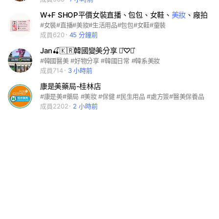
W+F SHOP平價女裝直播、包包、女鞋、
美妝
、廠拍
#女裝#直播#美妝#生活用品#包包#女鞋#童裝
成員620
45 分鐘前
Jan🍒🇰🇷韓國變美分享 ⋆͛♡⋆͛
#韓國醫美 #好物分享 #韓國日常 #韓系美妝
成員714
3 小時前
康是美藥局-桂林店
#康是美#藥局 #美妝 #保健 #民生用品 #處方簽#醫美保養品
成員2202
2 小時前