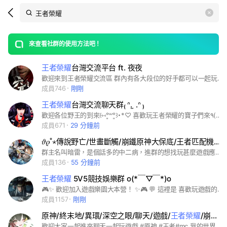
Search
search
LINE社群
OpenChats
area
search
or
Back
rese
messages
來查看社群的使用方法吧！
guide
王者榮耀
台灣交流平台 ft. 夜夜
open
歡迎來到王者榮耀交流區 群內有各大段位的好手都可以一起玩遊戲 如果需要教導也可以詢問群內管理 群內管理多數都擁有一定實力以及見解 多多出來聊天，潛水也沒關係 如果想知道賽事方面的資訊也可以找群主 歡迎你們的到來
成員746
剛剛
王者榮耀
台灣交流聊天群₍ ᐢ. ̫ .ᐢ ₎
歡迎各位野王的到來꒰⑅°͈꒳​°͈꒱･*♡ 喜歡玩王者榮耀的寶子們來٩(◦`꒳´◦)۶ （傳說也可呦🫶🏻 交友/.聊天/.可加微信/.一起玩/.沖分 可組cp/.綁閨蜜等 （進了就別退🔪 ♡̷ ₍ᐢ..ᐢ₎♡管管不吃人
成員671
29 分鐘前
𝜗𝜚˚⋆傳說野亡/世畫斷觸/崩鐵原神大保底/王者匹配機制/動漫宅𓏲𑁘ᮬ群組缺關愛（要的+）ᯤ𓂃
群主名叫暗雷，是個話多的中二病，進群的想找玩甚麼遊戲應該自介裡都找的到一起玩的人，各種遊戲也會設置攻略在重要貼文，然後群組應該算常開群通，社牛的可以上來一起聊天，希望進來的人都能成為好朋友(՞˶˃ ˄ ˂˶՞) #傳說對決#第五人格#崩壞星穹鐵道#原神#世界計畫#王者榮耀#聊天群
成員136
55 分鐘前
王者榮耀
5V5競技娛樂群 o(*￣▽￣*)o
🎮✨ 歡迎加入遊戲樂園大本營！ ✨🎮 💬 這裡是 喜歡玩遊戲的玩家聚集地，不管是手遊、PC 還是主機遊戲，都能找到聊得來的夥伴！ 🔥 在這裡你可以： 🎲 分享遊戲心得 & 趣味話題 🤝 認識志同道合的朋友 🚀 無論你是休閒玩家還是競技好手，這裡都歡迎你一起加入！ 👉 快來加入我們，一起開黑、聊天、拿獎金！
成員1157
剛剛
原神/終末地/異環/深空之眼/聊天/遊戲/
王者榮耀
/崩鐵/世界計畫/二次元
歡迎大家一起進來聊天一起玩遊戲 #原神 #王者#mc 我的世界#世界計畫#崩鐵#終末地#元氣騎士前傳#二次元#圖片