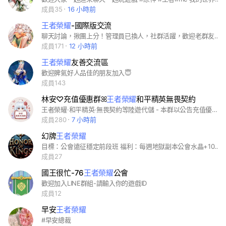
成員35
16 小時前
王者榮耀
-國際版交流
聊天討論，揪團上分！管理員已換人，社群活躍，歡迎老群友回歸唷～
成員171
12 小時前
王者榮耀
友善交流區
歡迎脾氣好人品佳的朋友加入😇
成員143
林安‪♡‪‪充值優惠群ꕤ
王者榮耀
和平精英無畏契約
王者榮耀·和平精英·無畏契約等陸遊代儲 - 本群以公告充值優惠價格為主 亦可徵友、開黑、聊天～ - 代充下單可私訊👇🏻 FB：林安 IG：111never.mind
成員280
7 小時前
幻牌
王者榮耀
目標：公會遠征穩定前段班 福利：每週地獄副本公會水晶+10級公會商店（可買幻靈） 入會條件： ▪ 穩定上線 ▪ 等級10級以上 ▪ 遠征18-20時能配合者佳 ▪ 就算新手也有導師教學
成員27
國王很忙-76
王者榮耀
公會
歡迎加入LINE群組-請輸入你的遊戲ID
成員12
早安
王者榮耀
#早安總裁