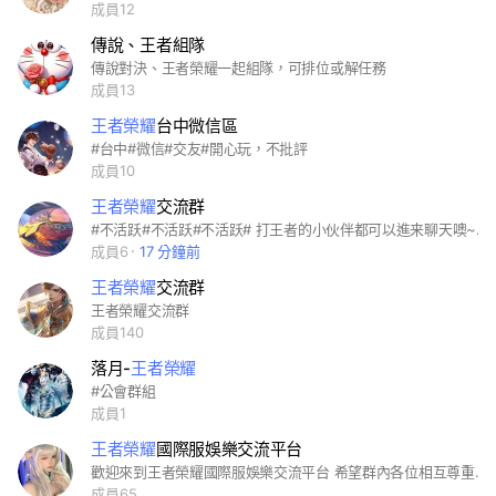
成員12
傳說、王者組隊
傳說對決、王者榮耀一起組隊，可排位或解任務
成員13
王者榮耀
台中微信區
#台中#微信#交友#開心玩，不批評
成員10
王者榮耀
交流群
#不活跃#不活跃#不活跃# 打王者的小伙伴都可以進来聊天噢~ “不相干的人請不要進入謝謝。” 加入社群請記得改名方便辨識噢： 系統/大區 - 你的id 群規要看噢
成員6
17 分鐘前
王者榮耀
交流群
王者榮耀交流群
成員140
落月-
王者榮耀
#公會群組
成員1
王者榮耀
國際服娛樂交流平台
歡迎來到王者榮耀國際服娛樂交流平台 希望群內各位相互尊重 你尊重別人別人就會尊重你 請勿欺負人也別說大話或太常狗叫 都會被管理員示意警告 屢勸不聽會踹離群組 本群有開設活動碼分享聊天室（設定➡️聊天室列表➡️加入）麻煩善用功能避免分享碼佔版面 如果有需要進行宣傳請提前跟管理員告知 得到許可後方可進行宣傳 請不要擅自行動 態度不佳者會直接進行剃除 祝福各位排位上心順利 也能交到志同道合的好夥伴
成員65