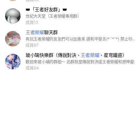
👑「王者好友群」👑
世紀大天堂（王者榮耀專用群）
成員13
王者榮耀
聊天群
有玩王者榮耀的友友們可以加進來 請和平發言(*´꒳`*) 禁止吵架、人身攻擊、言語霸凌 若有人不理會口頭警告 則會直接踢出該社群 群主是QQ安卓哦～～ 各個排位段都可以玩哦(⁎⁍̴̛ᴗ⁍̴̛⁎) 如果沒辦法玩娛樂場也是可以的！
成員97
玻小璃快樂群（傳說對決、
王者榮耀
、星穹鐵道）
歡迎來玻小璃的群組～ 此群就是傳說對決或王者榮耀和原神愛好者的同仁們，當然如果有其他遊戲想分享的也可以哦😉😉😉 群組嚴禁：吵架、人身攻擊、交易往來、色情、不尊重友人、屁孩、性騷擾或在外惹事生非、嚴禁傳廣告等，如有違反就送門票(!)(!)(!) 來這裡大家就是一起開心遊玩，如有朋友也想入群就告知一聲😉😉😉 如果想內戰或組隊排位都是可以的(!) 最後最後！！ 希望來這裡的朋友們可以彼此分享，交交朋友也不錯，重點是要開開心心才是最重要的 (moon big smile)
成員94