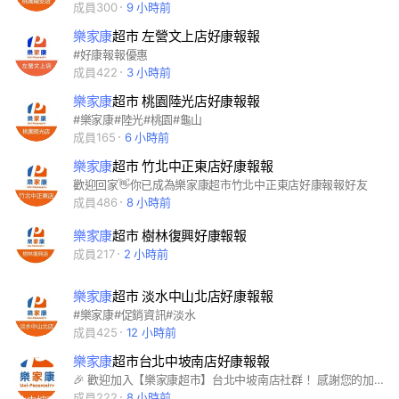
成員300
9 小時前
樂家康
超市 左營文上店好康報報
#好康報報優惠
成員422
3 小時前
樂家康
超市 桃園陸光店好康報報
#樂家康#陸光#桃園#龜山
成員165
6 小時前
樂家康
超市 竹北中正東店好康報報
歡迎回家👋你已成為樂家康超市竹北中正東店好康報報好友
成員486
8 小時前
樂家康
超市 樹林復興好康報報
成員217
2 小時前
樂家康
超市 淡水中山北店好康報報
#樂家康#促銷資訊#淡水
成員425
12 小時前
樂家康
超市台北中坡南店好康報報
🎉 歡迎加入【樂家康超市】台北中坡南店社群！ 感謝您的加入，這裡是分享最新優惠與生活好康的交流空間。 在這裡，您可以第一時間掌握： 🛒 最新促銷優惠 🥬 新鮮生鮮與熟食資訊 ☕ 現做咖啡、人氣商品推薦 🎁 限時活動與會員好康 ✨ 新品上市與生活提案 歡迎大家按讚、留言、分享，一起交流購物心得，發現更多超值好康！ 📍 樂家康超市｜天天新鮮・天天省更多 天天逛樂家康，天天快樂找好康！
成員222
8 小時前