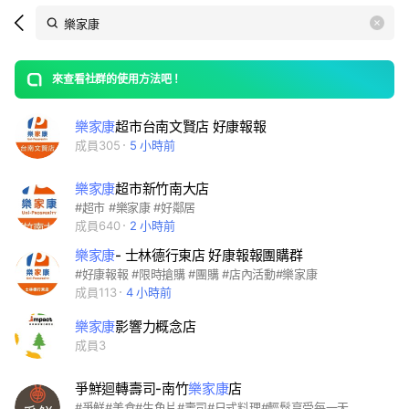
Search
search
LINE社群
OpenChats
area
search
or
Back
rese
messages
來查看社群的使用方法吧！
guide
open
樂家康
超市台南文賢店 好康報報
成員305
5 小時前
樂家康
超市新竹南大店
#超市 #樂家康 #好鄰居
成員640
2 小時前
樂家康
- 士林德行東店 好康報報團購群
#好康報報 #限時搶購 #團購 #店內活動#樂家康
成員113
4 小時前
樂家康
影響力概念店
成員3
爭鮮迴轉壽司-南竹
樂家康
店
#爭鮮#美食#生魚片#壽司#日式料理#輕鬆享受每一天