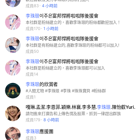
成員83
4 小時前
李珠珢
이주은富邦悍將啦啦隊後援會
本社群是粉絲建立的，喜歡李珠珢的粉絲都歡迎加入！
成員170
1 小時前
李珠珢
이주은富邦悍將啦啦隊後援會
本社群是有粉絲建立的,喜歡李珠珢的粉絲都可以加入!
成員50
李珠珢
이주은富邦悍將啦啦隊後援會
本社群是粉絲建立的，喜歡李珠珢都可以加入
成員14
李珠珢
的欣賞者
#人間尤物 #李珠珢 #李珠 #珠珠寶貝 #粉絲群
成員1
嘎琳.孟潔.李恩菲.穎樂.林襄.李多慧.
李珠珢
.陳怡叡Yuri我最愛
請勿進來打廣告和上傳色情及股票，抓到一律趕出群族
成員179
8 小時前
李珠珢
應援團
成員3