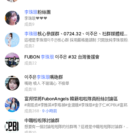
李珠珢
粉絲團
李珠珢❤️❤️❤️
成員9
李珠珢
核心參謀群、0724.32、이주은、社群媒體經理、粉絲經營經理、社群行銷組、藝人經紀人
這裡是李珠珢이주은核心群 採用嚴格邀請制 只開放純李珠珢粉加入 第一手資訊機密嚴禁外洩 有好感的其他啦啦隊限制三位以內，且不能是跟李珠珢有爭議或踩捧新聞的對象。
成員2
FUBON
李珠珢
이주은 #32 台灣後援會
成員22
이주은
李珠珢
嘴砲群
嘴砲 噴人 不玻璃心 不檢舉
成員18
富邦悍將FubonAngels 韓籍啦啦隊員粉絲討論區
#南珉貞#李雅英#李晧禎#金渡娥#李珠珢#金子仁#CPBL#富邦悍將#啦啦隊
成員268
9 小時前
中職啦啦隊討論群
想要有一個討論啦啦隊的社群嗎？這裡是中職啦啦隊討論群，不管你是哪一個啦啦隊的粉絲，或者你是特定李珠珢、邊荷律、南珉貞，或是慈妹、賴可、瑟七的粉絲，只要是啦啦隊迷，都歡迎加入社群一起討論，也歡迎分享在球場拍到的照片在討論群，讓討論啦啦隊的粉絲能有一個空間分享照片。 #FubonAngels #PassionSisters #Uni-Girls #DragonBeauties #RakutenGirls #WingStar
成員10