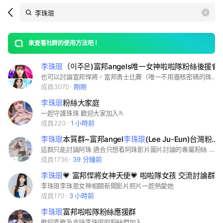
Search
search
LINE社群
OpenChats
area
search
or
Back
rese
messages
來查看社群的使用方法吧！
guide
李珠珢
（이주은)富邦angels唯一女神啦啦隊粉絲後援會
open
也可以討論富邦悍將，富邦勇士比賽（唯一不用審核密碼的珠珢群，直接進來加入） 這裡有 李珠珢（이주은）最新唯一獨家消息 群裡很自由沒有版規 不用怕被言論限制 歡迎各隊球迷一起為他應援 麻煩大家多宣傳去各群貼連結 一起加入李珠珢本群 連結在下面 趕快多多去各群宣傳拉人加入吧 您已被邀請加入「李珠珢（이주은)富邦angels唯一女神粉絲後援會」！請點選以下連結加入社群！ https://line.me/ti/g2/dP9duQQsL1AaawDe-Rju9pyLCM_BA2go06Vjtg?utm_source=invitation&utm_medium=link_copy&utm_campaign=default
成員3070
剛剛
李珠珢
粉絲大家庭
一起守護珠珠 歡迎大家加入🫰
成員220
1 小時前
李珠珢
本質群~富邦angel
李珠珢
(Lee Ju-Eun)台灣粉絲團
這群只能討論阿珠 適合只想看阿珠影片圖片討論的專屬粉絲 本社群為李珠珢(Lee Ju-Eun)台灣粉絲團FACEBOOK旗下的社群 https://www.facebook.com/groups/3770547386607185 社群規則： 1.禁止隱喻有關"性"的詞及腥羶色內容 2.禁止使用有關污辱性字眼 3.禁止洗版（包括貼圖洗版） 4.禁止分享連結或邀請他人至其他社群。 5.禁止自我推銷(包括詐騙...等商業行為) 6.禁止散播未經球團證實的消息。 7.請勿短時間過度或是多次濫用提及功能，避免造成他人困擾。 8.分享相關訊息或資訊請附上連結或來源 9.本社群是李珠珢非官方社群，主題針對李珠珢做討論，分享非李珠珢主題之內容，管理員將會給予警告一次。 10.嘗試引戰者將直接踢出。 11.累積兩次警告者，管理員可依版規踢出。 12.本社群為非官方社群。
成員1736
39 分鐘前
李珠珢
💗 富邦悍將女神天使💗 啦啦隊女孩 交流討論群
李珠珢李珠恩女神相關新聞影片照片一起熱愛她
成員170
3 小時前
李珠珢
富邦啦啦隊粉絲應援群
歡迎喜歡及支持李珠珢的粉絲們加入