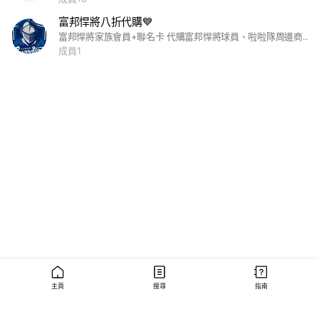
富邦悍將八折代購💙
富邦悍將家族會員+聯名卡 代購富邦悍將球員、啦啦隊周邊商品 #富邦悍將 #李珠珢 #啦啦隊 #中華職棒 #八折
成員1
主頁
搜尋
指南