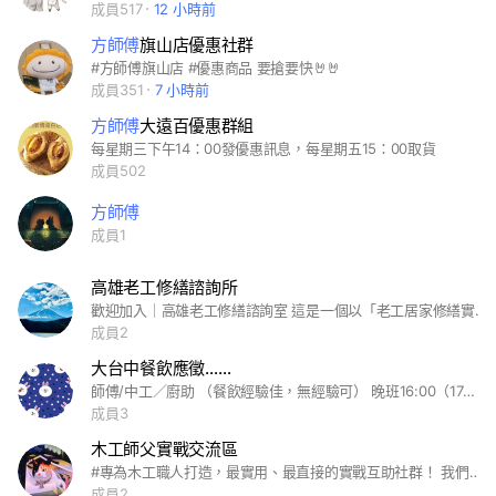
成員517
12 小時前
方師傅
旗山店優惠社群
#方師傅旗山店 #優惠商品 要搶要快🤘🤘
成員351
7 小時前
方師傅
大遠百優惠群組
每星期三下午14：00發優惠訊息，每星期五15：00取貨
成員502
方師傅
成員1
高雄老工修繕諮詢所
歡迎加入｜高雄老工修繕諮詢室 這是一個以「老工居家修繕實務經驗」為核心的修繕互動社群， 目的不是報價、不是接案，而是協助你判斷問題、釐清方向、看懂各種說法是否合理。 我們在這裡提供什麼？（免費範圍） • 協助判斷問題是否嚴重、是否需要立即處理 • 拆解不同廠商或說法背後的邏輯與風險 • 提供修繕「方向與原則」，避免不必要的花費 ※ 本社群不提供確定報價、不推薦特定師傅或廠商、不進行完整施工教學。 發問前請注意 • 請附上清楚照片與基本說明 • 請以「解決問題」為目的，避免情緒性抱怨或發洩 • 群內已有的案例與重複問題，請先爬文或參考記事本整理 關於互動方式 • 鼓勵成員分享自身經驗與案例，讓其他人一起學習 • 若討論出現錯誤方向，老工會適時修正與補充 關於回覆原則 本群為顧問型社群，是否回覆、回覆到何種程度，會依問題內容、完整度與是否符合群組原則而定。 以下情況，可能不另行回覆： • 問價錢、比價、要求估算施工費用 • 明顯超出本社群討論範圍 • 未閱讀規則、重複詢問已整理內容 • 語氣不尊重、情緒化發言 私訊諮詢、實際建議、廠商推薦等，皆屬付費服務範圍。 這裡不是免費客服， 而是一個讓願意理解規則的人，少走冤枉路的地方。 為確保討論內容的專業性與資訊正確性，本社群之相關規則、回覆原則與服務範圍，將依實際運作與案例累積進行調整。 管理方保留視情況修改、補充或調整社群規則之權利，以維護整體社群品質。
成員2
大台中餐飲應徵……
師傅/中工／廚助 （餐飲經驗佳，無經驗可） 晚班16:00（17：00）_ 01:00（02:00） 大夜班23:00_08:00 以上時間.可面試在討論調整 【薪資計算】:35000_45000（全勤2000） 【工作內容簡單易學】 自動洗碗機/免洗wc/工作環境有冷氣 【休假方試】：月休6天 【工作地點】：台中/北屯區/北區 【福利制度】: 🌺全勤2000元 🌺滿半年/薪資調整／勞健保 🌺供餐飲 🌺飲料無限暢飲 【應徵方式】: 請私訊/或貼履歷也可/謝謝
成員3
木工師父實戰交流區
#專為木工職人打造，最實用、最直接的實戰互助社群！ 我們明白，在案場中，時間就是金錢。這裡不是閒聊區，而是提供即時、專業解方的交流平台。 • 🛠️ 工具 / 材料 / 工法：遇到新型材料、複雜榫接或儀器校正問題？疑問即時發布，讓全臺師傅為你提供最可靠的實戰經驗。 • 🚧 工地 / 專案實況：分享難纏的施工狀況、緊急狀況支援，有效避開案場常見陷阱與設計疏失。 • 💰 成本與報價：交流最新的市場行情、估價技巧，讓你的手藝獲得應有的回報。 • ✅ 認真、專業、高效率：社群成員皆經過篩選，確保是具備真實戰經驗的木工師傅或工作室負責人。 嚴禁政治 工具買賣
成員2