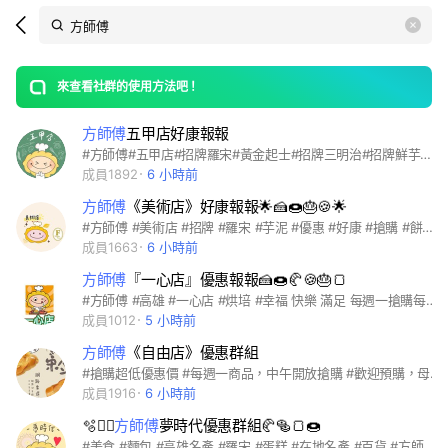
Search
search
LINE社群
OpenChats
area
search
or
Back
rese
messages
來查看社群的使用方法吧！
guide
方師傅
五甲店好康報報
open
#方師傅#五甲店#招牌羅宋#黃金起士#招牌三明治#招牌鮮芋蛋糕#手工餅乾#優惠好康#搶購活動#伴手禮#餐盒#幸福快樂滿足#9631118
成員1892
6 小時前
方師傅
《美術店》好康報報🌟🍰🍩🎂🍪🌟
#方師傅 #美術店 #招牌 #羅宋 #芋泥 #優惠 #好康 #搶購 #餅乾 #伴手禮 #幸福快樂滿足 #0️⃣7️⃣9️⃣6️⃣3️⃣5️⃣2️⃣5️⃣8️⃣
成員1663
6 小時前
方師傅
『一心店』優惠報報🍰🍩🥐🍪🎂🍞
#方師傅 #高雄 #一心店 #烘培 #幸福 快樂 滿足 每週一搶購每週三取貨； 每週四搶購每週六取貨 #搶購優惠商品盡在 一心店 洽詢☎︎⓪⑦╶⑤③⑦②⑦③⓪
成員1012
5 小時前
方師傅
《自由店》優惠群組
#搶購超低優惠價 #每週一商品，中午開放搶購 #歡迎預購，母親節蛋糕 #早鳥優惠 #即日起至4/30前 #預購6吋蛋糕送50元抵用劵，現場結清者 (5/1開始使用，限自製品) #預購8吋蛋糕送100元抵用劵，現場結清者 (5/1開始使用，限自製品) #買母親節蛋糕送保冷袋 #即日起至5/6號預購享9折，會員享8折 #最快取貨日4/29 #群組的客人在自由店訂購時請告知，"是群組的"當日取蛋糕即可贈送一枚小贈品
成員1916
6 小時前
🫧❤️‍🔥
方師傅
夢時代優惠群組🥐🥯🍞🍩
#美食 #麵包 #高雄名產 #羅宋 #蛋糕 #在地名產 #百貨 #方師傅 #夢時代 #招牌 #優惠 #伴手禮 💥每週二搶購💥 💥每週五下午15:00後取貨💥