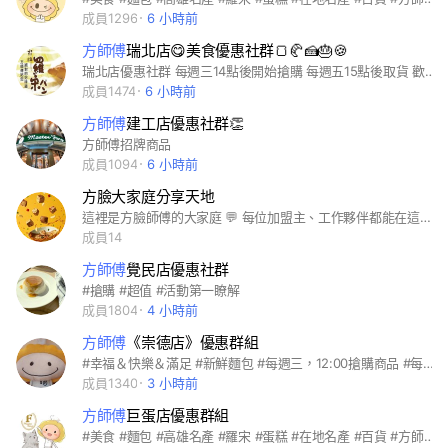
成員1296
6 小時前
方師傅
瑞北店😋美食優惠社群🍞🥐🍰🎂🍪
瑞北店優惠社群 每週三14點後開始搶購 每週五15點後取貨 歡迎加入方師傅瑞北優惠群組， 若不想被通知打擾， 又不想漏接限時好康資訊， 可點擊右上角 點選【關閉提醒】 我們會將第一手的優惠訊息放在這裡提供給您參考，也歡迎樓上揪樓下一起幫我們把群組及優惠活動一起分享給朋友喔！ (#)此群組為發送優惠活動使用，如需訂購或商品諮詢請直接撥打門市電話，謝謝！ (#)懇請各位配合勿發文其它「非」相關商品資訊問題，以及亂貼文章於記事本內🙏 (#)也懇請各位配合， 此群組訊息時間為早上10點至晚上22:00，非時間內請勿發送訊息 避免影響大家作息而造成大家的困擾！ 謝謝大家配合！感恩您🙏
成員1474
6 小時前
方師傅
建工店優惠社群👏
方師傅招牌商品
成員1094
6 小時前
方臉大家庭分享天地
這裡是方臉師傅的大家庭 💬 每位加盟主、工作夥伴都能在這裡互相分享營業心得、情報與靈感。 有問題、有趣事、有新發現，都可以一起討論！ 讓方臉越來越香、越來越溫暖～
成員14
方師傅
覺民店優惠社群
#搶購 #超值 #活動第一瞭解
成員1804
4 小時前
方師傅
《崇德店》優惠群組
#幸福＆快樂＆滿足 #新鮮麵包 #每週三，12:00搶購商品 #每週五，15:30取貨商品 #請勿棄單
成員1340
3 小時前
方師傅
巨蛋店優惠群組
#美食 #麵包 #高雄名產 #羅宋 #蛋糕 #在地名產 #百貨 #方師傅 #漢神巨蛋 #招牌 #優惠 #伴手禮