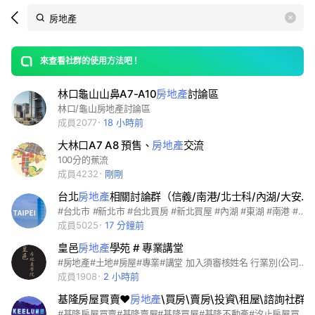
Search
search
LINE社群
OpenChats
area
search
or
Back
rese
messages
來查看社群的使用方法吧！
guide
林口龜山山鼻A7-A10
房地產
討論區
open
林口/龜山房地產討論區
成員2077
18 小時前
大林口A7 A8 預售、
房地產
交流
100分的蕉流
成員4232
剛剛
台北
房地產
相關討論群（信義/南港/北士科/內湖/大安/中山/中正/士林/板橋/新店/新莊/林口）
#台北市 #新北市 #台北買房 #新北買屋 #內湖 #東湖 #南港 #信義區 #大安區 #中正區 #松山區 #士林區 #北投區 #文山區 #萬華區 #中山區 #台北蛋黃區 #蛋白區 #板橋 #三重 #新莊 #新店 #永和 #中和 #汐止 #淡水 #五股 #蘆洲 #新北重劃區#北士科#內科#南港軟體園區#lalaport #投資 #世界豐匯 #南港商貿中心 #東方大境 #天玥 #twinline #南港經貿園區 #南港重劃區 #內科生活圈 #東區門戶計畫 #蛋黃區建案 #台北新案 #捷運宅 #學區宅 #科技園區周邊 #精華地段 #市中心生活圈 #捷運生活 #生活機能 #交通便利 #高資產族 #低總價 #高CP值 #自住首選 #退休宅 #宜居城市 #購屋指南 #買房筆記 #建案參觀 #建案開箱 #房市熱點 #小資買房 #家庭置產 #購屋攻略 #地段優勢 #置產規劃 #長期持有 #增值空間 #都更熱區 #重劃區潛力 #買房抗通膨 #資金避風港 #首購優惠 #低利房貸 #建設利多 #重大建設 #話題建案 #熱銷建案 #台北預售屋 #新北預售屋 #熱門建案推薦
成員5025
17 分鐘前
皇邑
房地產
學苑 # 專業講堂
#房地產#土地#房屋#專業#講堂 加入須審核姓名 行業別(公司行號) 介紹人
成員1908
2 小時前
基隆房屋買賣❤️
房地產
\買房\賣房\投資\租屋\諮詢社群
#基隆房屋買賣#基隆賣屋#基隆買屋#基隆不動產#汐止房屋買賣#瑞芳房屋買賣#房屋買賣#房地產諮詢#投資諮詢#房產新聞#基隆房子#買屋#賣屋#信義區#安樂區#暖暖區#中正區#仁愛區#七堵區#中山區#委託售屋#預售屋#中古屋#新古屋#基隆最新房屋案件#基隆房屋#基隆房產#基隆房地產#基隆找房#基隆買屋#基隆房產討論#稅務諮詢#貸款諮詢#首購諮詢#青安貸款諮詢#房屋重購退稅諮詢#房地合一稅#自售#房屋貸款諮詢#基隆社區#基隆電梯#基隆公寓#微笑台北#新橫濱#第一特獎#信義城#麗景江山#深美#新豐街#碧海擎天#巴賽隆納#海洋大學世界#2088#山海觀#水美#城上城#星河繪#早安國揚#信義之心#台北大鎮#光華國宅#威震八方#海中天#基隆捷運#房屋銷售#店面#套房#收租 #在地房仲/深耕基隆全區/經歷豐富/有巢氏房屋店長/專業找房/貸款評估/房價諮詢/找房建議/青安貸款/首購族諮詢 ▪️有巢氏房屋辰俙不動產仲介有限公司 ▪️經紀人：陳慧蘭（104）新北經字第003086號 ▪️營業員證號：張柏偉（110）登字第389173號