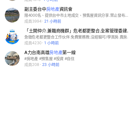
副主委台中
房地產
資訊會
限4000名、提供台中市土地成交、預售屋資訊分享.禁止發布與房地產無關訊息或土地與房屋買賣方需求、晚上12時至上午8時請勿貼文.請勿按貼圖、按讚。
成員3994
21 小時前
「土開仲介.兼職商機群」危老都更整合.全案管理委建合建.公保地.土地農地仲介.
急徵危老都更整合工作伙伴.免費實務教.沒經驗可/學買房.賣房.租屋.危老都更戶.屋主地主.委建合建 實務諮詢.危老推動師.建商營造廠.建築師律師代書.買屋.賣屋.出租代管 土地房地產 危老都更教學實務 法令規章 仲介法拍 買房賣房 歡迎討論分享
成員4230
1 小時前
A力台南高雄
房地產
第一線
#房地產 #預售屋 #投資 #自住
成員208
23 小時前