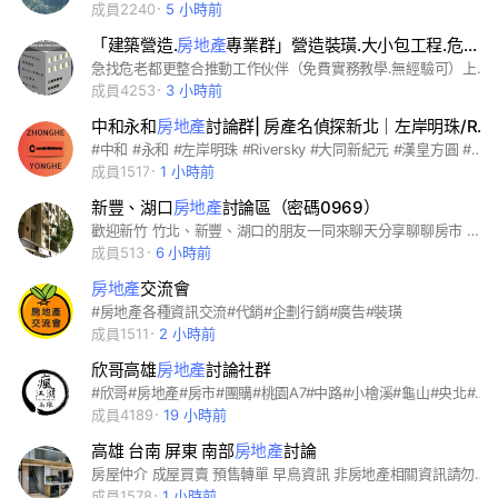
成員2240
5 小時前
「建築營造.
房地產
專業群」營造裝璜.大小包工程.危老都更.土開.公保地.重劃區.區段徵收土地
急找危老都更整合推動工作伙伴（免費實務教學.無經驗可）上中下游營造大小包工程/危老都更戶/ 危老都更推動師/老舊廠房/都更開發商/ 建築師. 估價師. 代書/建商合建/土開商仲/重劃區土地買賣/公設保留地/土地農地工業地/危老問題/都更法律規章 歡迎入群討論分享
成員4253
3 小時前
中和永和
房地產
討論群| 房產名偵探新北｜左岸明珠/RiverSky/豐森大境/昇陽國旭/冠德心禾匯
#中和 #永和 #左岸明珠 #Riversky #大同新紀元 #漢皇方圓 #漢皇 #漢皇永安 #將捷 #將捷mrt #堃達 #愛山林 #皇翔堡可夢 #國泰三井 #METROPARK #METAPARK #板南置業 #馥華 #大洋 #OPENCITY #集中討論 #國泰 #三井 #好市多 #新北市 #預售屋 #房地產 #看房 #房產 #賞屋 #討論 #交流 #海悅 #新聯陽 #甲桂林 #信義 #創意家 #甲山林 #早鳥 #預售 #房市
成員1517
1 小時前
新豐、湖口
房地產
討論區（密碼0969）
歡迎新竹 竹北、新豐、湖口的朋友一同來聊天分享聊聊房市 切忌網路找工作、投資新社群多為詐騙。 多思考多詢問，不要被詐騙了 #新豐#湖口#松林#山崎#忠孝#新豐火車站#湖口火車站#王爺壟#新湖口#湖口老街#新竹#竹北#房價#房市#買房#賣房#竹北火車站#竹北高鐵#竹北水岸#新埔#新豐鄉公所#新豐新庄子#新庄子#新庄子夜市#池府王爺廟#坪頂#福陽#浦和#維東#北湖車站#新豐租屋#湖口租屋#新豐買屋#竹北買屋#湖口買屋#坪頂重劃區#福陽重劃區#松林國小#松林學區#新豐火車站#住商不動產#大家房屋#永慶房屋#台慶房屋#信義房屋#有巢氏房屋#明星重劃區#上德湛#明星匯#富宇建設#明新樂#松林重劃區#山崎重劃區#忠孝重劃區#新竹房市#新豐房市#湖口訪視#王爺壟重劃區#新庄子重劃區
成員513
6 小時前
房地產
交流會
#房地產各種資訊交流#代銷#企劃行銷#廣告#裝璜
成員1511
2 小時前
欣哥高雄
房地產
討論社群
#欣哥#房地產#房市#團購#桃園A7#中路#小檜溪#龜山#央北#新店#中壢#新竹#竹北#台中#水湳#14期#7期#單元十二#台74#台南#善化#新市#南科#安平#永康#高雄#美術館#農16#楠梓#岡山#左營#鳳山#台積電#中科#竹科#南科#不動產#建案#預售屋#中古屋#二手屋#建商#代銷#房仲#早鳥#首購#重劃區#興富發#惠宇#富宇#總太#高鐵#捷運#順天##達麗#北屯#西屯#南屯#
成員4189
19 小時前
高雄 台南 屏東 南部
房地產
討論
房屋仲介 成屋買賣 預售轉單 早鳥資訊 非房地產相關資訊請勿貼文 或發言 1.股票 外匯 虛擬貨幣NFT 網路賺錢 2.博弈 3.徵人資訊 兼職 4.情色 5.團購食品產品 以上資訊貼入立即刪除不另通知
成員1578
1 小時前