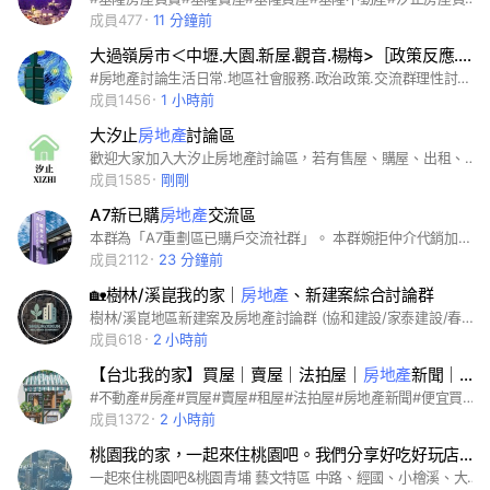
成員477
11 分鐘前
大過嶺房市＜中壢.大園.新屋.觀音.楊梅>［政策反應.地方社會服務.
#房地產討論生活日常.地區社會服務.政治政策.交流群理性討論#歡迎不動產買賣換約交流#自由討論建案優缺點#若有詐騙行為一律踢出及保留法律追訴權#
成員1456
1 小時前
大汐止
房地產
討論區
歡迎大家加入大汐止房地產討論區，若有售屋、購屋、出租、稅費、房屋修繕、居住、生活等相關問題歡迎提出問題，版主也會不定時提供房市相關資訊及新聞，也會不定時分享新接案件，若有房屋上的問題也歡迎私訊版主詢問0921931960手機可加
成員1585
剛剛
A7新已購
房地產
交流區
本群為「A7重劃區已購戶交流社群」。 本群婉拒仲介代銷加入。 加入時請將用戶名稱更改為「建案+名稱」 沒有100分的案子，只有100分的交流，入群後請尊重彼此，感謝大家。
成員2112
23 分鐘前
🏡樹林/溪崑我的家｜
房地產
、新建案綜合討論群
樹林/溪崑地區新建案及房地產討論群 (協和建設/家泰建設/春木林/泓昇建設) 非房仲及代銷 #樹林 #溪崑 #板橋 #房地產 #新建案 #預售屋 #中古屋 #協和建設 #家泰建設 #泓昇建設 #春木林 #協和建設金門街 #樹林預售屋 #板橋預售屋 #柑園 #山佳 #北大 #樹林建案
成員618
2 小時前
【台北我的家】買屋｜賣屋｜法拍屋｜
房地產
新聞｜商務講座
#不動產#房產#買屋#賣屋#租屋#法拍屋#房地產新聞#便宜買房#台北#新北#雙北#大台北#土地#租賃#包租#代管#危老#都更#商務講座
成員1372
2 小時前
桃園我的家，一起來住桃園吧。我們分享好吃好玩店家與
一起來住桃園吧&桃園青埔 藝文特區 中路、經國、小檜溪、大業大有、龍安@我愛桃園&房地產&好吃&好玩分享&桃園地區的景觀、娛樂、風俗民情