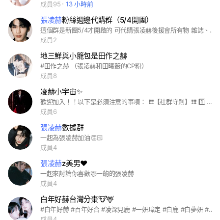
成員95
13 小時前
張凌赫
粉絲週邊代購群（5/4開團）
這個群是新團5/4才開啟的 可代購張凌赫後援會所有物 雜誌、代言 ⚠️進這個團請加團長的LINE
成員2
地三鮮與小籠包是田作之赫
#田作之赫 （張凌赫和田曦薇的CP粉）
成員8
凌赫小宇宙✨
歡迎加入！！以下是必須注意的事項： ❗❗❗【社群守則】❗❗❗ 1️⃣ 尊重張凌赫與所有粉絲，禁止謾罵、造謠、黑粉行為。 2️⃣ 禁止轉貼未公開的私照、偷拍或工作現場照片。 3️⃣ 禁止發廣告、連結、色情或政治內容。 4️⃣ 討論內容以張凌赫為主，可分享作品、代言、活動。 5️⃣ 如有爭議，由管理員協調處理。 💬 歡迎一起分享帥照與心得，保持友善氛圍！
成員6
張凌赫
數據群
一起為張凌赫加油👏🏻
成員4
張凌赫
z美男❤️
一起來討論你喜歡哪一齣的張凌赫
成員4
白年好赫台灣分棗🐮🦌
#白年好赫 #百年好合 #凌深見鹿 #一妍瑋定 #白鹿 #白夢妍 #張凌赫 #張家瑋 #寧安如夢 #一百萬個約定
成員4