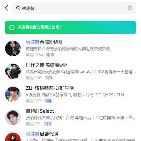
Search
search
LINE社群
OpenChats
area
search
or
Back
rese
messages
來查看社群的使用方法吧！
guide
張凌赫
台灣粉絲群
open
歡迎來自台灣的張凌赫粉絲加入群組來交流交流
成員1254
剛剛
田作之赫‘嗑糖囉❄️🩵
此為田曦薇x張凌赫 Cp嗑糖群(⁎⁍̴̛ᴗ⁍̴̛⁎)🤍 413創群第一天也是咱逐玉的慶功宴🎉 大家一起進來嗑糖緩解一下上班壓力😎 也歡迎逐玉劇粉一起進來嗑糖❤️🍬 🈲拉踩雙方合作夥伴‼️‼️（拉踩一律🦶 🈲腦粉及唯粉請勿進入噢 🈲廣告宣傳等 發現一律直接🦶 🈲審核密碼要完全正確 有兩個問題都需回答喔～！ #逐玉 #田曦薇 #張凌赫 #田作之赫
成員336
剛剛
ZLH核桃赫家-好好生活
#張凌赫 #橫店 #赫家聚#小核桃 #台灣 #生活日常 #ZLH
成員227
剛剛
赫頂紅Select
張凌赫代言商品代購｜台灣 專櫃正品・不定時開團 私訊下單 / 群內公告為主 有問題歡迎私訊♡
成員173
剛剛
張凌赫
周邊代購
大家好，這裡是【張凌赫周邊代購】！🎉 ❤️專賣張凌赫相關商品❤️ 代言｜小卡｜雜誌｜周邊 🎀若有其他需要的也可以告訴我們喔 我們會盡力幫你找找看 ！ 📌預購制：先登記後付款 📌 ⚠️ 不接急單 ⚠️ 飄洋過海需要一點時間🥹 🧸歡迎喜歡凌赫的捧油們一起來看看🧸 有任何問題都歡迎詢問喔！✨