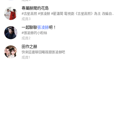
專屬赫聞的花島
#吉星高照 #張凌赫 #翟瀟聞 電視劇《吉星高照》為主 改編自《天官賜福》 嗑主演張凌赫、翟瀟聞 喜歡他們或想討論劇情的歡迎進來🥳
成員3
一起聊聊
張凌赫
吧！
#張凌赫的小粉絲
成員2
田作之赫
快來這邊聊田曦薇跟張凌赫吧
成員1