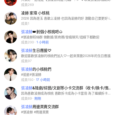
成員269
凌赫 家瑋 小核桃
2026 因為逐玉 喜歡上凌赫 也因為凌赫的好 激勵自己要更好 ig #zhanglinghe_1230 #zhanglinghe #張凌赫 #張家瑋
成員1
張凌赫
👑剝個小核桃吧🌰
#張凌赫粉絲群 做數據/買商務/發瘋聊天/追線下都歡迎
成員200
1 小時前
張凌赫
生日應援♡
歡迎喜歡張凌赫的核桃們加入♡一起來策劃2026年的生日應援吧❤️⭐️
成員97
張凌赫
的小核桃們
#追星#張凌赫
成員150
17 小時前
張凌赫
&陸劇/綜藝/文創等小卡交流群（收卡/換卡/售卡）
因為喜歡凌赫成為核桃 喜歡拆卡成為小卡富翁 為了繼續拆卡必須交流 歡迎一起拆卡/售卡/換卡👏 #張凌赫 #陸劇 #小卡交易
成員89
剛剛
張凌赫
周邊買賣交流群
#張凌赫 #周邊買賣