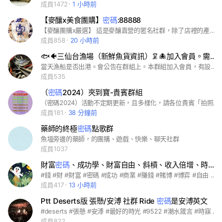
成員1472
1 小時前
【麥釀x美食團購】
密碼
:88888
【麥釀團購x嚴選】 這是麥釀直營的匿名社群，除了店裡的產品，也找尋好的產品給你! 老闆從事餐飲數十年，以最專業的知識來篩選，你完全不用擔心! - - - #麥釀 #老麵饅頭 #美食團購 #貨到付款 #店到店 #團購 #甜點 #優惠 #蛋糕
成員858
20 小時前
🐟🐠三仙台漁場（新鮮魚貨資訊）🦑🐙加入會員。需跟管理員拿
當天漁船是否出港。會公告在群組上。本群組加入會員，有設製密碼，需要的人請跟管理員拿喔。（防詐騙）
成員535
（
密碼
2024）夾到寶-貴賓群組
（密碼2024）活動不定期更新，且多樣化，請各位貴賓「拍照上傳存證」！謝謝您的配合！～歡迎再次蒞臨本店遊玩～
成員181
38 分鐘前
藥師的終極
密碼
點歌群
魚塭旁邊的藥師，的團購、遊戲、快樂、聊天社群
成員1037
財富
密碼
、成功學、財富自由、斜槓、收入倍增、時間自由、幸福腦引領你走向人生巔峰(非投資非詐騙)
#錢 #財 #財富 #密碼 #成功 #商業 #賺錢 #賭博 #博弈 #自由 #金 #銀 #投資 #股票 #外匯 #期貨 #基金 #定存 #收入 #斜槓 #支出 #存款 #存錢 #儲蓄 #保險 #金融 #商品 #商務 #周刊 #名人 #自傳 #股神 #網賺 #時間 #旅遊 #奢侈 #買房 #買車 #豪宅 #豪車
成員417
13 小時前
Ptt Deserts版 張懸/安溥 社群 Ride
密碼
是安溥英文
#deserts #張懸 #安溥 #最好的時光 #9522 #潮水箴言 #時寐 #你怎麼想
成員822