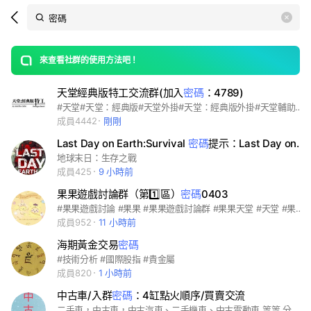
Search
search
LINE社群
OpenChats
area
search
or
Back
rese
messages
來查看社群的使用方法吧！
guide
天堂經典版特工交流群(加入
密碼
：4789)
open
#天堂#天堂：經典版#天堂外掛#天堂：經典版外掛#天堂輔助#天堂腳本#輔助#腳本#外掛#免費外掛
成員4442
剛剛
Last Day on Earth:Survival
密碼
提示：Last Day on Xxxxx
地球末日：生存之戰
成員425
9 小時前
果果遊戲討論群（第1️⃣區）
密碼
0403
#果果遊戲討論 #果果 #果果遊戲討論群 #果果天堂 #天堂 #果果玩天堂 #果果白予 #天堂私服 #尋憶天堂 #不死鳥天堂 #亞丁王國 #天堂182 #亞丁王國182天堂 #新光與影天堂
成員952
11 小時前
海期黃金交易
密碼
#技術分析 #國際股指 #貴金屬
成員820
1 小時前
中古車/入群
密碼
：4缸點火順序/買賣交流
二手車，中古車，中古汽車、二手機車、中古電動車 等等 分享買賣交流