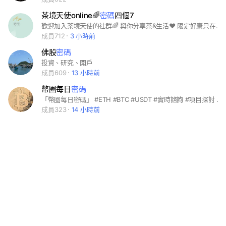
茶境天使online🌈
密碼
四個7
歡迎加入茶境天使的社群🌈 與你分享茶&生活❤️ 限定好康只在這🫧 #茶境天使 #台灣茶 #茶葉 #茶包 #茶葉禮盒 #茶葉伴手禮 #福壽山 #台中 #客製化禮盒
成員712
3 小時前
佛股
密碼
投資、研究、開戶
成員609
13 小時前
幣圈每日
密碼
「幣圈每日密碼」 #ETH #BTC #USDT #實時諮詢 #項目探討 致力打造幣圈和諧社區 https://line.me/ti/g2/LhIJKS3etN8jkZzER4-EhxwcV2ivKcx1SiwC3Q?utm_source=invitation&utm_medium=link_copy&utm_campaign=default
成員323
14 小時前