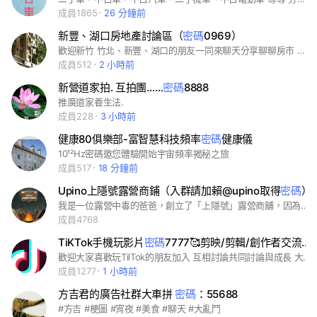
成員1865
26 分鐘前
新豐、湖口房地產討論區（
密碼
0969）
歡迎新竹 竹北、新豐、湖口的朋友一同來聊天分享聊聊房市 切忌網路找工作、投資新社群多為詐騙。 多思考多詢問，不要被詐騙了 #新豐#湖口#松林#山崎#忠孝#新豐火車站#湖口火車站#王爺壟#新湖口#湖口老街#新竹#竹北#房價#房市#買房#賣房#竹北火車站#竹北高鐵#竹北水岸#新埔#新豐鄉公所#新豐新庄子#新庄子#新庄子夜市#池府王爺廟#坪頂#福陽#浦和#維東#北湖車站#新豐租屋#湖口租屋#新豐買屋#竹北買屋#湖口買屋#坪頂重劃區#福陽重劃區#松林國小#松林學區#新豐火車站#住商不動產#大家房屋#永慶房屋#台慶房屋#信義房屋#有巢氏房屋#明星重劃區#上德湛#明星匯#富宇建設#明新樂#松林重劃區#山崎重劃區#忠孝重劃區#新竹房市#新豐房市#湖口訪視#王爺壟重劃區#新庄子重劃區
成員512
2 小時前
新營道家拍. 互拍團……
密碼
8888
推廣道家養生法.
成員228
3 小時前
健康80俱樂部-富智慧科技頻率
密碼
健康儀
10¹²Hz密碼邀您體驗開始宇宙頻率揭秘之旅
成員517
18 分鐘前
Upino上隱號露營商鋪（入群請加賴@upino取得
密碼
）
我是一位露營中毒的爸爸，創立了「上隱號」露營商舖，因為從入坑那一刻起尋覓了好久都沒有專為露團購新品又安全的社團，於是想開創一個可以集思廣益找到好東西一起團購並負責跟廠商談優惠的社團！創造團結力量大的優惠好價格！ ㊙️葉爸我創立電商公司已經超過9年，豐富的進出口經歷及給予信任的門市、面交地點，讓你買得安心、找得到人找得到貨，最重要的是找得到信用！因社團人數愈來愈多，我們也架了屬於我們自己的購物官網，也提供平台給有二手商品要賣的群友免費上架買賣的服務 這裡提供露營交流打屁買賣，請尊重他人相親相愛，每年辦團露，會有一系列活動^_^ upino上隱號FB社團 https://www.facebook.com/groups/406618138003221/?ref=share_group_link 公司地址：台北市大安區大安路一段206巷21號
成員4768
TiKTok手機玩影片
密碼
7777🥰剪映/剪輯/創作者交流中心
歡迎大家喜歡玩TilTok的朋友加入 互相討論共同討論與成長 大家互相支持與學習 不定時舉辦活動與教學講座
成員1277
1 小時前
方吉君的廣告社群大車拼
密碼
：55688
#方吉 #梗圖 #宵夜 #美食 #聊天 #大亂鬥