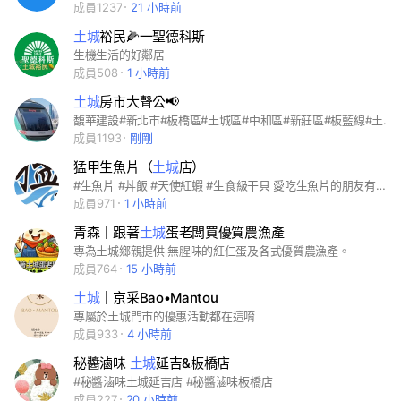
成員1237
21 小時前
土城
裕民🌽一聖德科斯
生機生活的好鄰居
成員508
1 小時前
土城
房市大聲公📢
馥華建設#新北市#板橋區#土城區#中和區#新莊區#板藍線#土城海山站#新莊丹鳳站#中和橋和站#新高創#新聯陽
成員1193
剛剛
猛甲生魚片（
土城
店）
#生魚片 #丼飯 #天使紅蝦 #生食級干貝 愛吃生魚片的朋友有福啦！艋舺生魚片將在土城金城路三段260號為大家服務啦！採現點現做新鮮生魚片，可以先在群組先行點餐預約幾點來取喔！
成員971
1 小時前
青森｜跟著
土城
蛋老闆買優質農漁產
專為土城鄉親提供 無腥味的紅仁蛋及各式優質農漁產。
成員764
15 小時前
土城
｜京采Bao•Mantou
專屬於土城門市的優惠活動都在這唷
成員933
4 小時前
秘醬滷味
土城
延吉&板橋店
#秘醬滷味土城延吉店 #秘醬滷味板橋店
成員227
20 小時前