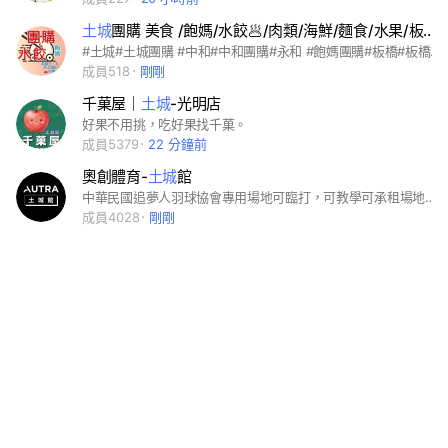
土城
團購 美食 /飽媽/水餃🥟/肉類/海鮮/麵食/水果/板橋 中和 三峽 樹林 新莊 區都有送.
#土城#土城團購 #中和#中和團購#永和 #飽媽團購#板橋#板橋團購#樹林#三峽#新店#新莊#三重#鶯歌#台北#好市多代購#好市多#costco#機車快遞#免運費 #水餃 #餃子 #高麗菜 #韭菜 #玉米 #剝皮辣椒 #泡菜 #團購 #代購 #雞肉芹菜#水餃#海鮮#肉類#蔬菜#水果#火鍋#燒烤#雞排#奶茶#飲品#麵食#麵包 #蛋糕 #甜點 #土城水餃 #Dumplings #寶媽團購#寶媽
成員518
剛剛
千菓屋｜
土城
-光明店
好果不用挑，吃好果找千菓。
成員5379
22 分鐘前
奧創體育-
土城
館
中華民國追夢人羽球協會專用場地可臨打，可教學可承租場地。羽球場地有11面比賽視野佳。
成員4028
剛剛