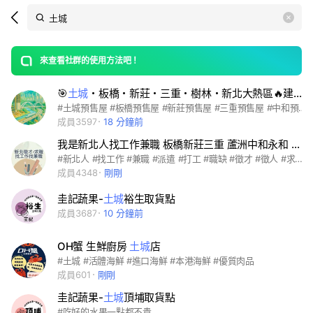
Search
search
LINE社群
OpenChats
area
search
or
Back
rese
messages
來查看社群的使用方法吧！
guide
🎯
土城
・板橋・新莊・三重・樹林・新北大熱區🔥建案房產討論🚇板南線・新蘆線・三鶯線・萬大線🥚新北大巨蛋
open
#土城預售屋 #板橋預售屋 #新莊預售屋 #三重預售屋 #中和預售屋 #永和預售屋 #新店預售屋 #新北預售屋 #新北熱區 #捷運宅 #捷運沿線建案 #三鶯線建案 #萬大線建案 #板南線建案 #環狀線建案 #土城新建案 #板橋新建案 #頂埔重劃區 #暫緩重劃區 #司法園區 #科技園區 #浮洲重劃區 #左岸重劃區 #十四張重劃區 #首購族建案 #低總價建案 #高坪效三房 #自住建案 #小宅收租首選 #投資型建案 #生活機能好 #高樓層景觀 #早鳥 #潛銷 #金龍 #打房 #建案開箱 #建案評價 #建商評比 #建案懶人包 #建案實評 #建案地圖 #房價分析 #實價登錄 #看屋筆記 #交屋地雷 #買房避雷 #建案黑名單 #爛尾風險 #營造品質 #交屋標準 #房市趨勢 #新濠岳 #新濠漾 #新濠一 #新濠建設 #馥華之丘 #馥華原真 #馥華城奕 #馥華艾美 #馥華建設 #國泰meta #meta park #國泰建設 #信義代銷 #海悅建設 #建商直售 #非代銷 #品質監控 #中工 #丞石 #台信 #君泰 #國泰 #合康 #和毅明金 #和耀 #宏盛 #宏璟青雲 #富都 #新聯陽 #新濠 #欣羽 #永大興 #海悅 #潤泰 #紅布朗花園 #茂德 #芊翠 #寶佳 #台信 #法務 #華固 #華悅 #華熊 #華鉅 #萬豪 #艾美 #皇翔 #竹城中洲 #遠揚 #馥麗 #馥御 #馥羽 #馥達 #馥華 #鴻海 #三輝 #上謙城 #正崴 #社宅 #媽祖田 #捷運宅 #meta #meta park #國泰meta #國泰meta park #一品學苑 #心上城 #城品學苑 #宏盛水悅 #金城舞 #金林梧境 #泱美 #四季 #四季平安 #紅布朗花園 #芊翠 #清水 #福林之丘 #宏璟青雲 #百俊吾双 #松陽馥麗 #家泰嘉潤丰藏 #悠森學 #新潤世界城 #松柏大院 #新板東京 #聯開 #大洋 #新濠 #新濠岳 #富都新 #富都新玉 #三峽 #丹鳳站 #土城清水 #土城站 #新莊丹鳳 #板橋艾美 #板橋浮洲 #頂埔 #頂埔站 #永寧站 #海山站 #金城路 #清水 #暫緩重劃區 #科技園區 #校運 #中工ai #雲宇宙 #司法園區 #華南 #國泰 #花王 #統一 #國壽 #永寧 #是東騰 #東騰 #東騰韻 #東騰學 #三鶯
成員3597
18 分鐘前
我是新北人找工作兼職 板橋新莊三重 蘆洲中和永和 新店
#新北人 #找工作 #兼職 #派遣 #打工 #職缺 #徵才 #徵人 #求職 #賺錢 #日領 #周領 #板橋 #新莊 #三重 #蘆洲 #中和 #永和 #新店 #土城 #汐止 #五股 #林口 #樹林 #三峽 #泰山 #鶯歌 #八里 #淡水 #瑞芳 #深坑 #中山 #中正 #信義 #士林 #大同 #大安 #內湖 #文山 #北投 #松山 #南港 #萬華 #台北人🚨 免責聲明：本社群僅為提供信息交流的平台，對於任何在此發布的招聘信息之真實性、合法性或準確性不負任何責任。請求職者在應對招聘信息時，務必自行核實並保持警覺，避免洩露個人敏感信息或財務資料。因信任招聘信息而產生的任何損失或損害，本社群及其管理者概不負責。
成員4348
剛剛
圭記蔬果-
土城
裕生取貨點
成員3687
10 分鐘前
OH蟹 生鮮廚房
土城
店
#土城 #活體海鮮 #進口海鮮 #本港海鮮 #優質肉品
成員601
剛剛
圭記蔬果-
土城
頂埔取貨點
#吃好的水果一點都不貴