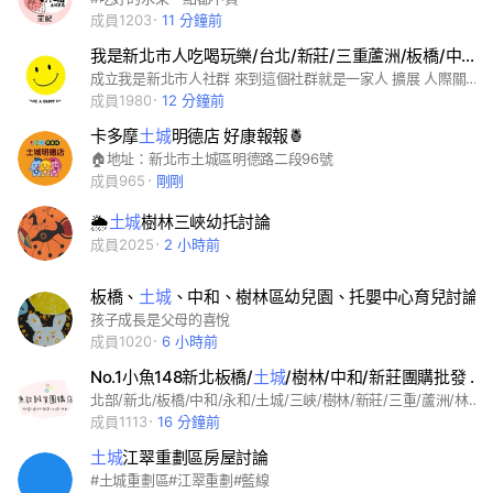
成員1203
11 分鐘前
我是新北市人吃喝玩樂/台北/新莊/三重蘆洲/板橋/中和永和/
成立我是新北市人社群 來到這個社群就是一家人 擴展 人際關係 創造 資源共享
成員1980
12 分鐘前
卡多摩
土城
明德店 好康報報🍍
🏠地址：新北市土城區明德路二段96號
成員965
剛剛
🌦
土城
樹林三峽幼托討論
成員2025
2 小時前
板橋、
土城
、中和、樹林區幼兒園、托嬰中心育兒討論
孩子成長是父母的喜悅
成員1020
6 小時前
No.1小魚148新北板橋/
土城
/樹林/中和/新莊團購批發 一起省錢一起吃喝玩樂
北部/新北/板橋/中和/永和/土城/三峽/樹林/新莊/三重/蘆洲/林口/淡水/汐止/新店/好事多/建案/直播 /iphone/網飛/旅遊/美食/台北/大安/內湖/士林/文山/北投/中山/信義/松山/萬華/中正/大同/南港/耶誕城 /房市/costco/團購/親子/優惠/雙北/餐廳/抖音/美景/三星/蘋果/電影/合宜/育兒/景點 #興趣 #情報 #分享 #新手 #同好 #交流 #運動 #健身 #愛好 #自行車 #潛水 #NBA #中華職棒 #健身 #登山 #寵物 #橘貓 #貴賓 #柴犬 #毛孩 #貓咪 #兔子 #遊戲 #薑餅人王國 #動森 #傳說對決 #手遊 #遊戲討論 #coin master #流行 #美妝 #代購 #VIP #球鞋 #精品 #美甲 #服飾 #彩妝 #保養 #進擊的巨人 #排球少年 #海賊王 #鬼滅 #webtoon #公仔 #角色 #美食 #甜點 #銅板美食 #吃貨 #旅遊 #隱藏版 #民宿 #環島 #飯店 #露營 #娛樂 #韓劇 #netflix #追劇 #日劇 #美劇 #粉絲團 #小說 #泰劇 #學校 #校友 #家長 #功課 #校友 #社團 #筆記 #老師 #學生交流 #科技 #工程師 #前端 #手機 #家電 #電腦 #家庭 #親子 #新手媽咪 #童裝 #副食品 #親子 #育兒 #心情 #聊天 #心事 # #交心 #談心 #健康 #減肥 #工作 #上班族 #外送 #職場 #面試 #求職 #門市 #創業 #同業 #團體 #組織 #俱樂部 #夥伴 #大小事 #資訊 #疫情森 #預約 #特惠卷 #最新 #熱區 #市場 #蔬果 #生鮮 #外送 #夜市 #直播 #電商 #微商
成員1113
16 分鐘前
土城
江翠重劃區房屋討論
#土城重劃區#江翠重劃#藍線