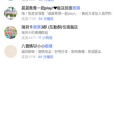
晨晨喬喬一起play!❤️飯店民宿
團購
嗨！我是部落客「晨晨喬喬一起play!」，歡迎大家加入我們的飯店民宿團購群組！
成員1729
34 分鐘前
瑞貝卡
團購
3群 (互動群)住宿飯店
瑞貝卡的團購群組
成員4471
11 小時前
八寶媽🐱小小
團購
貓奴聊聊｜寵物用品｜好物分享｜限時團購｜質感選品
成員1018
44 分鐘前