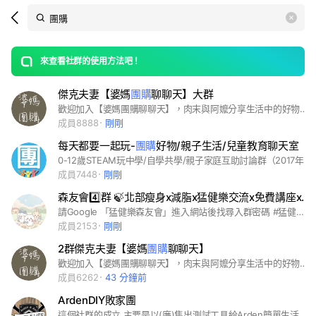
Search
search
LINE社群
OpenChats
area
search
or
Back
rese
messages
來查看社群的使用方法吧！
guide
傑克夫妻【婆媽
團購
聊聊天】大群
open
歡迎加入【婆媽團購聊聊天】，肉末與阿嬤分享生活中的好物、美食，讓生活更加美好與美味！社群不定期優惠團購，有空進來看看哦！
成員8888
剛剛
每天都要一起玩-
團購
好物/親子生活/兒童教育聊天室
0-12歲STEAM玩中學/自學共學/親子家庭互助討論群（2017年成立榮獲美國STEM Org.人物認證）
成員7448
剛剛
森友會4️⃣群 🍃北部瘦身x減脂x猛健樂交流x免費講座x好物
請Google 「猛健樂森友會」進入網站後找尋入群密碼 #猛健樂 #瘦身 #減肥 #瘦瘦針
成員2153
剛剛
2群傑克夫妻【婆媽
團購
聊聊天】
歡迎加入【婆媽團購聊聊天】，肉末與阿嬤分享生活中的好物、美食，讓生活更加美好與美味！社群不定期優惠團購，有空進來看看哦！
成員6262
43 分鐘前
ArdenDIY敗家團
這個社群的成立 主要是以(廉)售出測試工具給Arden簡單生活頻道的粉絲或有緣人 及廠商提供Arden粉絲優惠團購價為主 不喜者勿加入喔