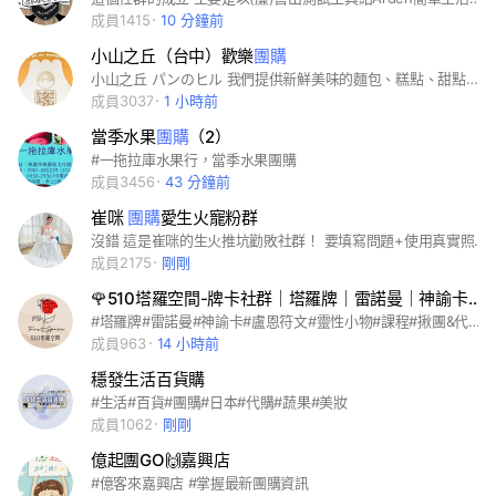
成員1415
10 分鐘前
小山之丘（台中）歡樂
團購
小山之丘 パンのヒル 我們提供新鮮美味的麵包、糕點、甜點和各式美味料理包。 無論是儀式感滿分的下午茶甜點、獨具特色的吐司糕點、早餐必備的飽食Q彈麵包、上班族最愛的團購零食及送禮自用都相宜的客製化伴手禮，美味的美食料理包⋯等，小山之丘都能滿足您每天的味蕾與需求！ 每一品項皆選用頂級天然食材，手工烘焙用心製作，呈現出極致美味，誘人的香氣與絕佳的口感，讓您享受一場烘焙美食饗宴，讓您的味蕾陶醉其中！
成員3037
1 小時前
當季水果
團購
（2）
#一拖拉庫水果行，當季水果團購
成員3456
43 分鐘前
崔咪
團購
愛生火寵粉群
沒錯 這是崔咪的生火推坑勸敗社群！ 要填寫問題+使用真實照片， 等候審核加入💯 確保進群都是真人帳號喔 不符合群規會定期刪人🙏 我們是崔咪 & Fashion被逼 我們平常熱愛精品、美妝、保養。 在這邊我會分享我喜歡的商品， 超多生火勸敗優惠好物！ 眾多優惠團購，美妝品、保養品， 甚至還有超難入手的限量精品💪 只要我想要的，您愛買的 一定努力生火推坑🔥 讓妳們買到最優惠、最超值的商品❤️ 日常生活愛吃愛買的好物， 也都會和姊妹們分享生活中大小事唷！ 崔咪 iG追蹤： instagram.com/b2btramy888888
成員2175
剛剛
🌹510塔羅空間-牌卡社群｜塔羅牌｜雷諾曼｜神諭卡｜各式牌卡
#塔羅牌#雷諾曼#神諭卡#盧恩符文#靈性小物#課程#揪團&代購 🌹歡迎加入510一起團購牌卡、分享交流～預跟團預購、邀請牌卡，請遵守社群規則🙏🏼
成員963
14 小時前
穩發生活百貨購
#生活#百貨#團購#日本#代購#蔬果#美妝
成員1062
剛剛
億起團GO🙌嘉興店
#億客來嘉興店 #掌握最新團購資訊