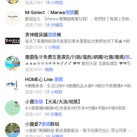
成員2383
18 小時前
M-Select ｜Marwa
團購
圈
歡迎加入 ［Marwa 團購圈專屬社群］ - 我們除了每週上架新品外 還有 🧸隨機抽獎 🧸社群專屬優惠價 - #服飾 #美妝 #藥妝 #婦嬰 #親子 #玩具 #流行 #零食 #日本 #韓國 #台灣 #團購 #代購
成員1299
26 分鐘前
男神雜貨舖
團購
樂
留言下單購物前請先查看記事本重要貼文教學如何下單⚠️ #網路美食團購#生活百貨#3C用品#清潔用品#服飾衣帽鞋類#美妝保養品#生鮮冷凍食品#各國地區美食代購#人氣甜點美食#網路人氣夯品 #蘆洲區#五股區#三重區#文山區#泰山區#新莊區#樹林區桃園區#三峽區#板橋區#林口區#內壢區#中和區#新店區#楊梅區#汐止區#土城區#內湖區
成員1336
1 小時前
團霸兔🐰免費互惠廣告/行銷/電商/網購/社團/團媽/
團購
🔥🔥🔥🎯🎯🎯🌟🌟🌟💕💕💕 ❤🧡 歡迎大家 互惠貼廣告 ❤🧡🉑️#免費刊登#廣告#互惠#賺錢#找工作#招代理#0元創業#商機#批發#買賣#會員經濟#團媽#網路#行銷#電商#網購#分享#微商#平台#直播#抖音#tiktok#柚子威多#線上#推廣#組織#團體#社團 ❌嚴禁色情/詐騙/謾罵/藥品/違反法規之行為
成員1600
剛剛
HOME心 Line
團購
#團購美食，生活日用# #團購肉品水產# #頭份竹南團購# #頭份美食#
成員1382
13 小時前
小寶
團購
【大溪/大湳/桃鶯】
#小寶團購#團購#在地美食#好市多#代購#平鎮#中壢#南勢
成員1447
14 分鐘前
小腹婆7
團購
群組
小腹婆7團購群組 歡迎喜歡飯店、親子好康的加入 禁止同業、部落客加入 禁止分享其他團購資訊 禁止分享連結
成員4397
35 分鐘前