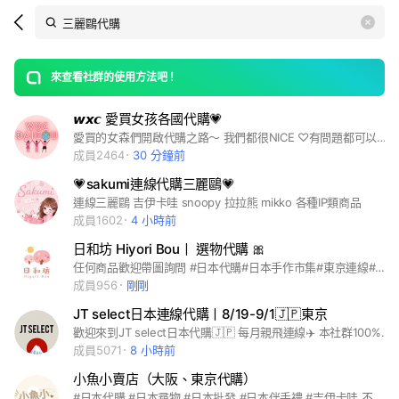
Search
search
LINE社群
OpenChats
area
search
or
Back
rese
messages
來查看社群的使用方法吧！
guide
𝙬𝙭𝙘 愛買女孩各國代購💗
open
愛買的女森們開啟代購之路～ 我們都很NICE ♡有問題都可以詢問 會盡力幫大家買到想要的東西❤️ K-POP週邊、美妝保養、選物、三麗鷗、日韓雜貨、流行服飾、各國連線代購
成員2464
30 分鐘前
💗sakumi連線代購三麗鷗💗
連線三麗鷗 吉伊卡哇 snoopy 拉拉熊 mikko 各種IP類商品
成員1602
4 小時前
日和坊 Hiyori Bou丨 選物代購 🎀
任何商品歡迎帶圖詢問 #日本代購#日本手作市集#東京連線#母嬰#童裝#日本#雜貨#精美飾品#三麗鷗#吉伊卡哇#一番賞#扭蛋#包包#泡泡瑪特#零食#伴手禮#彩妝#服飾
成員956
剛剛
JT select日本連線代購丨8/19-9/1🇯🇵東京
歡迎來到JT select日本代購🇯🇵 每月親飛連線✈️ 本社群100%正品保證✨ #日本代購#日潮服飾#日本限定商品#精品#一番賞#吉伊卡哇#三麗鷗#迪士尼#寶可夢#扭蛋#日本伴手禮
成員5071
8 小時前
小魚小賣店（大阪、東京代購）
#日本代購 #日本尋物 #日本批發 #日本伴手禮 #吉伊卡哇 不定時連線東京和大阪商品唷～ 有任何問題都歡迎詢問唷！ 喜歡環球影城、迪士尼、三麗鷗、吉伊卡哇的朋友們不要錯過了唷！ 每週也還會連線各種動漫IP: 排球少年、怪獸8號、我的英雄學院、火影忍者、海賊王、膽大黨、防風少年、鬼滅之刃、家庭教師、藥師少女、藍色監獄等等～～ 還有各式各樣的日本伴手禮、零食雜貨代購唷！