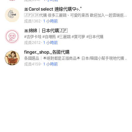
🎀Carol select 連線代購♡̴⟡.˚
🇯🇵🇰🇷代購 很多三麗鷗、可愛的東西 歡迎加入一起雲端逛街🤍
成員1362
1 小時前
🎀綿綿｜日本代購🇯🇵
#吉伊卡哇 #自嘲熊 #三麗鷗 #寶可夢 #日本代購
成員2612
1 小時前
finger._shop._各國代購
各國選品｜🌟絕對都是正版商品🌟 日本/韓國小幫手現地代購 闆闆也會不定時親飛其他國家代購✈️ 『 購買前請先詳閱記事本購物須知 』 更多商品歡迎追蹤IG：finger._shop._ #日本代購 #韓國代購 #各國代購 #彩妝 #吉伊卡哇 #三麗鷗 #迪士尼 #美妝 #保養品 #香水 #彩妝品 #零食 #迪士尼 #日本扭蛋
成員4159
1 小時前