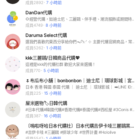
成員2892
7 小時前
DanDan代購
🌻經營代購，如迪士尼、三麗鷗、伴手禮、潮流服飾或期間特展限定商品等，開放許願 🌻國內外快閃連線 🌻只販售正版商品，所有商品皆為國內外正規店或網站購入 🌻單筆訂單金額滿1800元享有賣貨便下單免運！若購買商品過多、包裹體積過大可提供宅配 🌻入群後一定要先詳細閱讀重要貼文！ 🍀「DanDan客服」https://lin.ee/BEg9dv5
成員4749
8 小時前
Daruma Select代購
選我們喜歡的東西分享給你們ᯓᡣ𐭩.ᐟ ⊹ 主要代購官網商品，常有日本現地代購，也有不定時韓國代購✨ 有其他想買的商品也歡迎跟我們許願❤️ 購買前請先詳閱購物須知.ᐟ 🌟絕對都是正版商品🌟 #日本療癒雜貨 #迪士尼 #三麗鷗 #卡通 #文具小物 #扭蛋一番賞 #小眾飾品 #日系輕珠寶 #偶像周邊 #日本代購 #日本連線 #韓國連線 #韓國代購
成員5262
1 小時前
kkk三麗鷗/日韓商品代購💖
這裡是kkk的代購社群 歡迎大家來選購！
成員770
5 小時前
🌷布瓜布小舖｜bonbonbon｜迪士尼｜環球影城｜宮崎駿｜任天堂｜寺內｜MDM｜日本代購｜韓國代購
日本 香港 韓國 泰國 代購 ｜ 迪士尼 ｜ 環球影城｜ ➡️LINE ID: @511zqneg 私訊客服才能入群唷～ #日本當地小幫手 #大阪環球影城 #環球影城 #迪士尼 #東京迪士尼 #三麗鷗 #瑪利歐 #日本動漫 #生活用品 #療癒小物 #日本代購 #韓國代購 #泰國代購 #美妝 #小熊維尼 #名偵探柯南 #間諜家家酒 #哆啦a夢 #任天堂 #吉卜力 宮崎駿 #龍貓 豆豆龍 #崖上的波妞 #霍爾的移動城堡 #貓的報恩 #神隱少女 #魔女宅急便 #美少女戰士 #麵包超人 #史努比 #snoopy #航海王 #onepiece #寶可夢 #皮卡丘 #嚕嚕米 #moufusand #哈利波特 #芝麻街 #CHIIKAWA #吉伊卡哇 #日本代購 #韓國代溝 #泰國代購 #香港代購
成員225
15 小時前
屋米選物🏷️日韓代購
#日本代購#韓國代購#香港代購#泰國代購#西松屋 #3Conis #日本大創 #動漫#三麗鷗#Animate#排球少年#吉伊卡哇#史努比#米菲兔#二手中古屋#精品代購#日本好市多#零食代購#連線代購#扭蛋 / 不定期優惠、不定期開團、不定時上架 也歡迎大家許願想要的商品截圖報價.ᐟ.ᐟ ✨ 🔍：herbal__healing
成員387
16 小時前
〔嗚啦呀哈日本代購社〕日本代購吉伊卡哇三麗鷗黑虎蝦排球少年動漫週邊
#吉伊卡哇 #三麗鷗 #排球少年 #世界計畫 #Hololive
成員5547
1 小時前