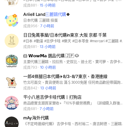
成員881
15 小時前
Ariiell Land
三麗鷗代購
🍀
日本代購 三麗鷗 扭蛋
成員956
7 小時前
日日兔萬事屋/日本代購in東京 大阪 京都 千葉
#日本 #動漫 #吉伊卡哇 #樂天 #日本零食 #mercari #三麗鷗 #日貨 #代購
成員681
13 小時前
🐹 𝗪𝗼𝘄𝗠𝗮 選品代購 🇯🇵 🐶
主要代購三麗鷗、拉拉熊、史奴比、迪士尼、寶可夢、吉伊卡哇、自嘲熊、小白虎與黑虎蝦！也會有其他熱門IP、可愛小物★ 喜歡線上逛街的人快請進 ♥
成員793
10 小時前
一郎4條腿日本代購✈️8/3-8/7東京、香港連線
竹北可面交、賣貨便寄出 滿＄3000免運 任何商品歡迎帶圖詢問✨ 8/3-8/7東京&香港連線 密碼0307 #日本代購#韓國代購#代購#日本連線#各國代購#吉伊卡哇#寶可夢#史努比#三麗鷗
成員842
13 小時前
🪧小八爸吉伊卡哇代購丨打狗店
商品總實支跟買家實收+「10%手續勞務費」 （詳細需入群後看重要記事本說明❗️） 嫌貴不要加，去找別群謝謝🙏 #chiikawa #吉伊卡哇代購 #吉伊卡哇 #小八貓 #烏薩奇 #兔哥 #日本網站代購 #吉伊卡哇一番賞 #自嘲熊 #小白虎與黑虎蝦 #三麗鷗
成員681
7 小時前
mAy海外代購
《不定時連線代購》 吉伊卡哇、西村裕二、唐吉軻德、三麗鷗、美妝…等