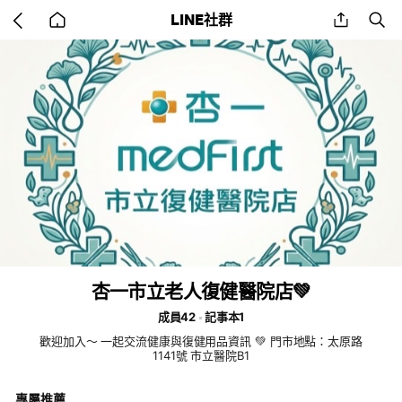
Go
share
se
LINE社群
back
to
home
杏一市立老人復健醫院店💚
成員42
記事本1
歡迎加入～ 一起交流健康與復健用品資訊 💚 門市地點：太原路
1141號 市立醫院B1
專屬推薦