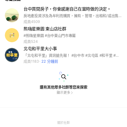
台中買間房子，你會感謝自己在當時做的決定。
房地產投資涉及為牟利而購買，擁有，管理，出租和/或出售房地產。作為房地產投資策略的一部分，改善不動產通常被認為是房地產投資的一個子專業，稱為房地產開發。房地產是相對於其他投資而言流動性有限的一種資產形式，它也是資本密集型的（儘管資本可以通過抵押槓桿獲得），並且現金流量很高 依賴。如果投資者不能很好地理解和管理這些因素，房地產將成為風險投資。
成員4509
熊嗨星樂園 東山店社群
#熊嗨星樂園 #台中東山門市專屬
成員524
北屯和平里大小事
「北屯和平里」資訊搶先報！ #台中市 #北屯區 #和平里 #活動 #福利 #資訊 #路燈 #水溝 #反映 #台中 #北屯 #北區 #新社 #太平 #西屯 #南屯 #南區 #東區 #西區 #中區 #大里 #烏日 #霧峰 #龍井 #沙鹿 #大肚 #梧棲 #清水 #大甲 #大安 #外埔 #后里 #豐原 #潭子 #大雅 #神岡 #石岡 #東勢 #和平
成員1183
22 分鐘前
還有其他眾多社群等您來探索
顯示更多
(Open
關於社群