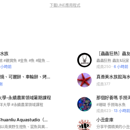
下載LINE應用程式
水族
#水族 #水族館 #觀賞魚 #金魚 #魚 #龍魚 #古代魚
0 小時前
成員250
6 小時前
啊咘吉章魚燒、可麗餅、車輪餅、烤魷魚、燒烤串串
真善美水族館海
剛
成員377
洋大學-永續農業領域暑期課程
那個好養嗎 手撈
洋大學 #永續農業領域課程
#珊瑚 手撈海水魚
成員623
13 小時前
紃流·水族 Chuanliu Aquastudio（燈魚、鼠魚與異形）
小丑倉庫
本店銷售品項以南美野生燈魚、鼠魚與異型為主，並經完整檢疫與一定時間的飼養！ #野生 #人工 #燈魚 #鼠魚 #異型 #巴西 #秘魯 #哥倫比亞 #蘇利南
分享平價精美的小丑