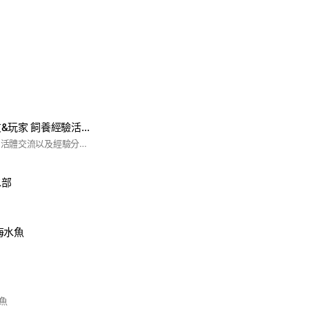
［蟲蟲狂熱］蟲友&玩家 飼養經驗活體交流群
蟲蟲狂熱 蟲友&玩家 活體交流以及經驗分享 #蟲蟲狂熱 #昆蟲 #甲蟲 #鍬形蟲 #獨角仙 #兜蟲 #雞母蟲
水部
海水魚
魚