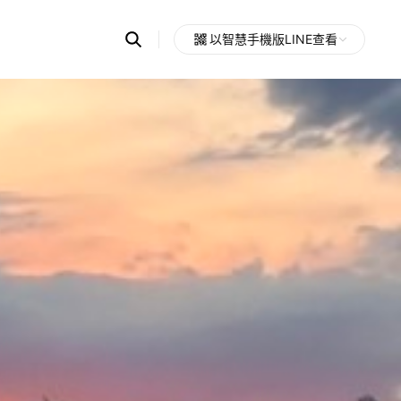
Search
以智慧手機版LINE查看
OpenChats
Open
or
search
messages
area