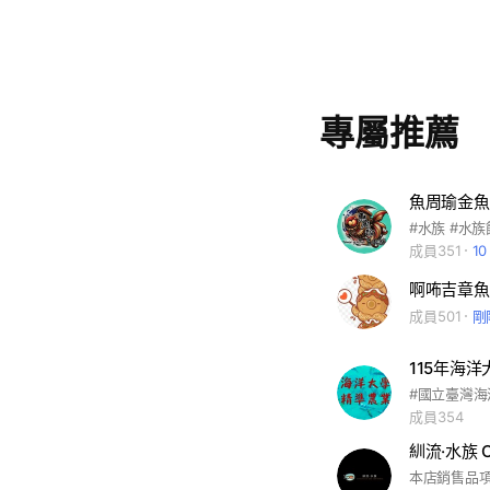
專屬推薦
魚周瑜金魚
成員351
1
成員501
剛
115年海
#國立臺灣海
成員354