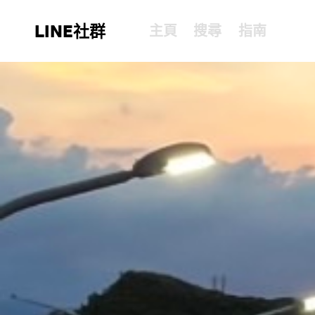
LINE社群
主頁
搜尋
指南