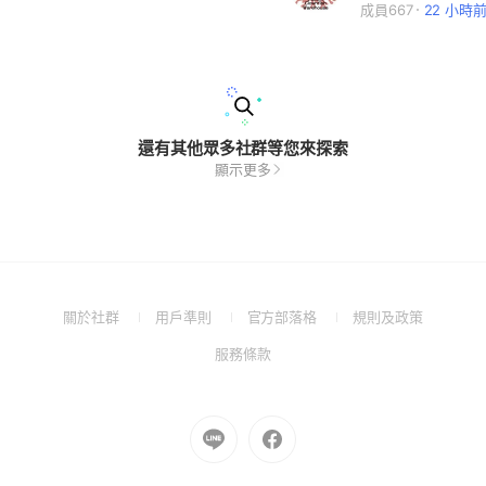
成員667
22 小時
還有其他眾多社群等您來探索
顯示更多
(Open
(Open
(Open
(Open
關於社群
用戶準則
官方部落格
規則及政策
in
in
in
in
(Open
服務條款
a
a
a
a
in
new
new
new
new
a
window)
window)
window)
window)
new
Go
Go
window)
to
to
Line
Facebook