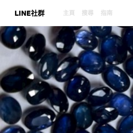
LINE社群
主頁
搜尋
指南