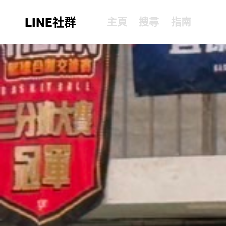
LINE社群
主頁
搜尋
指南