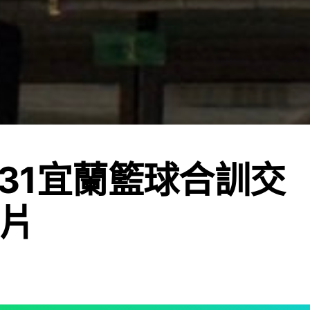
0531宜蘭籃球合訓交
片