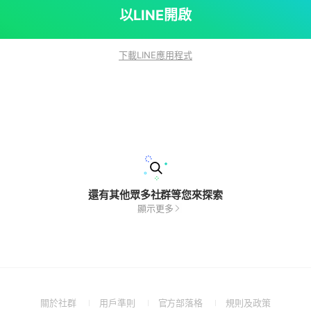
以LINE開啟
下載LINE應用程式
還有其他眾多社群等您來探索
顯示更多
(Open
(Open
(Open
(Open
關於社群
用戶準則
官方部落格
規則及政策