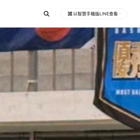
Search
以智慧手機版LINE查看
OpenChats
Open
or
search
messages
area