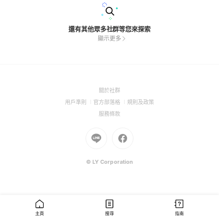
還有其他眾多社群等您來探索
顯示更多
(Open
關於社群
in
(Open
(Open
(Open
用戶準則
官方部落格
規則及政策
a
in
in
in
(Open
服務條款
new
a
a
a
in
window)
new
Go
new
Go
new
a
window)
to
window)
to
window)
new
Line
Facebook
window)
(Open
(Open
© LY Corporation
in
in
a
a
new
new
window)
window)
主頁
搜尋
指南