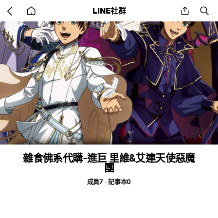
Go
share
se
LINE社群
back
to
home
雜食佛系代購-進巨 里維&艾連天使惡魔
團
成員7
記事本0