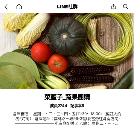
Go
share
se
LINE社群
back
to
home
菜籃子_蔬果團購
成員2744
記事本5
倉庫自取： 星期一、二、三、四、五(11:30～18:00)（備註大約
取貨時間） 倉庫地址：雲林路三段96-3號(麥當勞往斗南方向)
—————————— 小家庭配送 斗六線： 星期二、三、五
(額滿$350) 虎尾線： 星期一、四(額滿$350) *第一次配送請聯
繫小編地址有沒有在配送路線內上喔！ ——————————