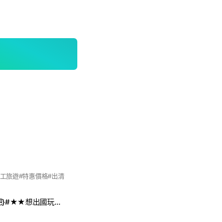
員工旅遊#特惠價格#出清
★★#{一起出發吧}#★★想出國玩耍⊙⊙