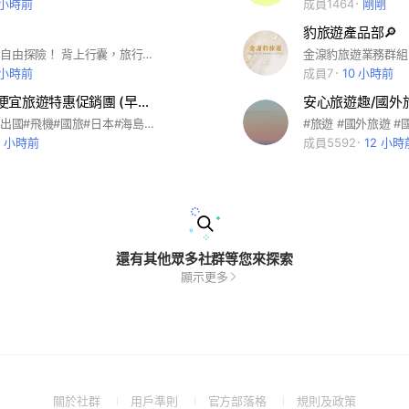
 小時前
成員1464
剛剛
豹旅遊產品部🔎
✨說走就走，自由探險！ 背上行囊，旅行，不只是打卡，一起環遊世界！
金湶豹旅遊業務群組 
 小時前
成員7
10 小時前
「3群」🚢便宜旅遊特惠促銷團 (早鳥優惠/晚鳥破盤/清倉賣不掉)✈清倉賣不掉)✈
安心旅遊趣/國外旅
#旅遊#團體#出國#飛機#國旅#日本#海島#韓國#歐洲
5 小時前
成員5592
12 小時
還有其他眾多社群等您來探索
顯示更多
(Open
(Open
(Open
(Open
關於社群
用戶準則
官方部落格
規則及政策