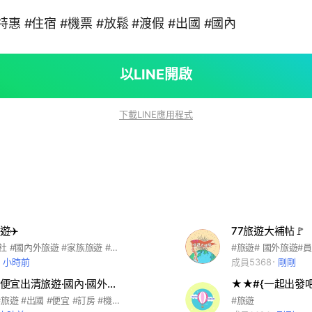
特惠 #住宿 #機票 #放鬆 #渡假 #出國 #國內
以LINE開啟
下載LINE應用程式
遊✈️
77旅遊大補帖🚩
#找到了旅行社 #國內外旅遊 #家族旅遊 #員工旅遊 #郵輪旅遊 #同業 #旅遊規劃設計 #小資旅遊
#旅遊# 國外旅遊#
2 小時前
成員5368
剛剛
《豹你知》便宜出清旅遊·國內·國外行程 高雄出發
金湶豹旅遊 #旅遊 #出國 #便宜 #訂房 #機加酒
#旅遊