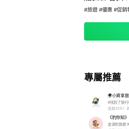
#旅遊 #優惠 #促銷
專屬推薦
🌍小資享旅
成員4267