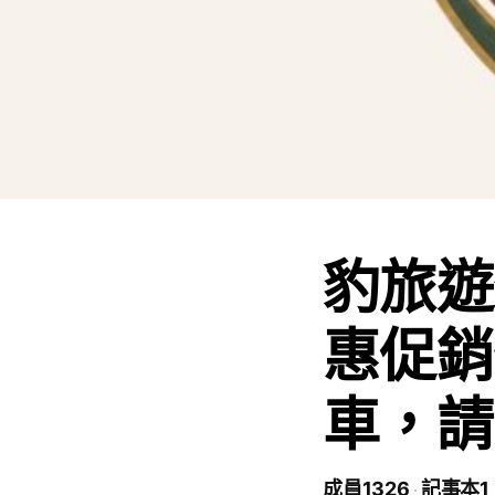
豹旅遊
惠促銷
車，請
成員1326
記事本1