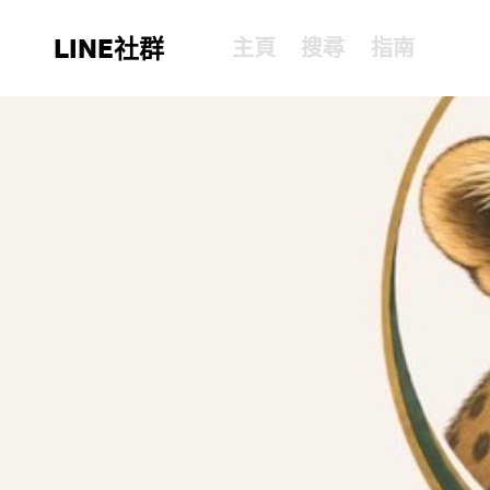
LINE社群
主頁
搜尋
指南