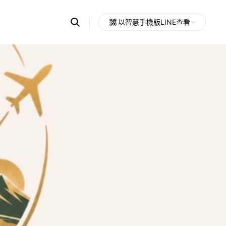
Search
以智慧手機版LINE查看
OpenChats
Open
or
search
messages
area