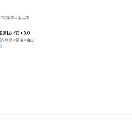
#豹業務 #產品部
遊找小安✈️3.0
#旅遊 #國外旅遊 #國內旅遊 #飯店 #自由行 #離島 #機加酒
前