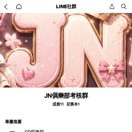
Go
share
se
LINE社群
back
to
home
JN俱樂部考核群
成員11
記事本1
專屬推薦
GD俱樂部