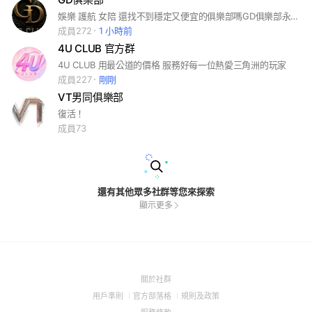
娛樂 護航 女陪 還找不到穩定又便宜的俱樂部嗎GD俱樂部永遠為老闆們保駕護航
成員272
1 小時前
4U CLUB 官方群
4U CLUB 用最公道的價格 服務好每一位熱愛三角洲的玩家
成員227
剛剛
VT男同俱樂部
復活！
成員73
還有其他眾多社群等您來探索
顯示更多
(Open
關於社群
in
(Open
(Open
(Open
用戶準則
官方部落格
規則及政策
a
in
in
in