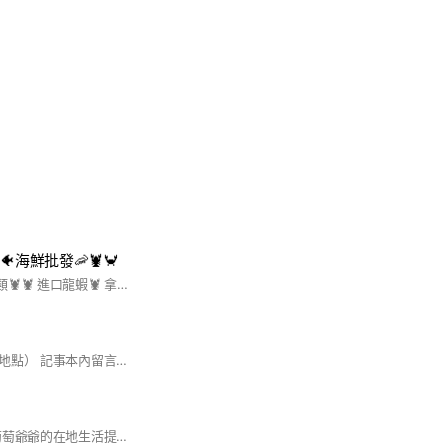
🐠海鮮批發🦐🦞🦀
海鮮商品💁‍♂️💁‍♂️ 龍蝦類🦞🦞 進口龍蝦🦞 拿加大波士頓龍蝦 澳洲西澳水姑娘 澳洲岩南澳龍 紐西蘭翡翠玉龍 墨西哥大紅龍 法國布列塔尼藍龍蝦 野生龍蝦🦞 青龍 竹龍 白鬚龍 珠龍 大頭龍 中華錦繡七彩龍 紅蝦姑 黑排蝦姑 紅戰車 螃蟹類🦀️ 進口 日本四大名蟹 帝王蟹 松葉蟹 花㗛蟹 毛蟹 黃金蟹 麵包蟹 大沙公 大沙母 處女蟳 紅蟳 野生蟹🦀 三點蟹 石蟹 金門蟹 藍花蟹 紅花蟹 蝦類🦐 泰國蝦 淡水小龍蝦 白蝦 草蝦 斑節蝦 黑虎蝦 澎湖明蝦 卷類🦑🐙 透抽 花枝 軟絲 章魚 蝦姑類🦐 賴尿蝦 班馬皮皮蝦 彩虹蝦 蛤或蚵仔🦪 蜆仔 赤嘴 文蛤 馬來蛤 牛奶貝 日本白貝 鮮蚵肉 東石蚵 澎湖蚵 馬祖蚵 日本厚岸 美國生蠔 螺類🐚 紅鳳螺 黑螺 白螺 角螺 木瓜螺 鮮漁貨 北中南部第一手漁船貨 可預訂特殊魚
）
姓名後面加上（取貨地點） 記事本內留言下單
🍇 大員林生活圈｜葡萄爺爺的在地生活提案 大員林生活圈，是由「葡萄爺爺」發起與經營的一個 以員林為核心、向外擴散的在地生活共好圈。 它不只是一個地理範圍，而是一種 重新看待土地、產業與生活的方式。 🤝 三大經營主軸 1️⃣ 在地產業共好 串連農友、職人、小農、店家與中小企業 協助品牌被看見，而不是被取代 讓地方產業有 永續經營的可能 2️⃣ 生活風格與文化實踐 市集、展演、講座、生活策展 把「日常」變成風景 讓地方不只是居住，而是 值得停留 3️⃣ 人與土地的關係重建 透過故事、體驗與實際參與 讓年輕世代重新認識家鄉 讓外地人理解員林的深度，而不只是路過 大員林生活圈，是一個從土地出發， 讓產業被尊重、讓生活有溫度、 讓人願意留下來的在地生活實驗。 我是葡萄爺爺！🍇 #葡萄爺爺來了⋯⋯