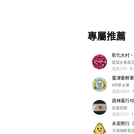
專屬推薦
彰化大村、
成員258
9
蜜津香鮮果
#四季水果
成員3404
員林蛋行1
自產自銷
成員2251
永安商行（
冷凍海鮮食