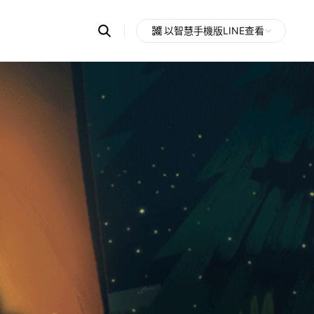
Search
以智慧手機版LINE查看
OpenChats
Open
or
search
messages
area