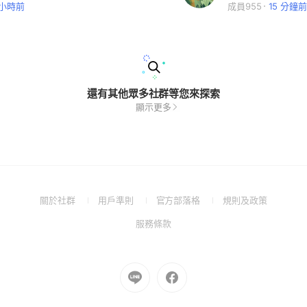
 小時前
成員955
15 分鐘前
還有其他眾多社群等您來探索
顯示更多
(Open
(Open
(Open
(Open
關於社群
用戶準則
官方部落格
規則及政策
in
in
in
in
(Open
服務條款
a
a
a
a
in
new
new
new
new
a
window)
window)
window)
window)
new
Go
Go
window)
to
to
Line
Facebook