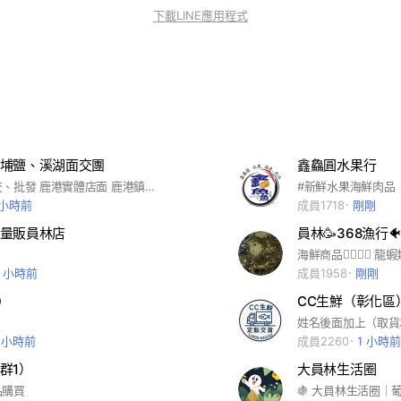
下載LINE應用程式
埔鹽、溪湖面交團
鑫鱻圓水果行
蔬菜水果面交、批發 鹿港實體店面 鹿港鎮光復路65號
#新鮮水果海鮮肉品
 小時前
成員1718
剛剛
量販員林店
員林🥳368漁行🐠
1 小時前
成員1958
剛剛
0
CC生鮮（彰化區
1 小時前
成員2260
1 小時前
群1）
大員林生活圈
品購買