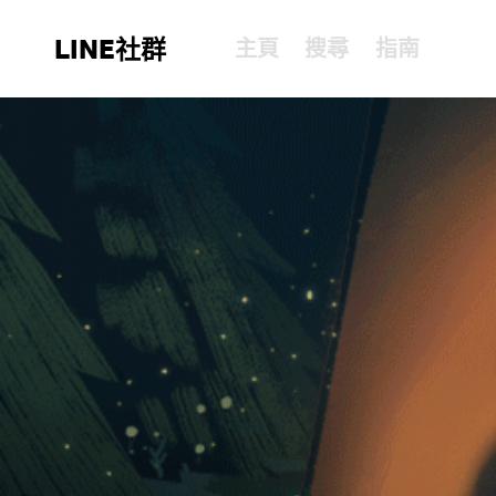
LINE社群
主頁
搜尋
指南