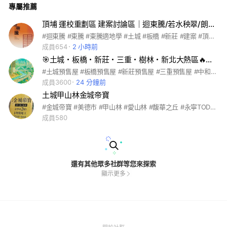
專屬推薦
頂埔 運校重劃區 建案討論區｜迴東騰/若水秧翠/朗沐/和耀美家/合康雙匯/新濠岳/福容雙捷A
#迴東騰 #東騰 #東騰適地學 #土城 #板橋 #新莊 #建案 #頂埔 #運校重劃區 #新濠岳 #璞園 #運校 #若水秧翠 #合康雙匯 #和耀美家 #朗沐 #新濠岳 #福容雙捷A+ #天好運3
成員654
2 小時前
🎯土城・板橋・新莊・三重・樹林・新北大熱區🔥建案房產討論🚇板南線・新蘆線・三鶯線・萬大線🥚新北大巨蛋
#土城預售屋 #板橋預售屋 #新莊預售屋 #三重預售屋 #中和預售屋 #永和預售屋 #新店預售屋 #新北預售屋 #新北熱區 #捷運宅 #捷運沿線建案 #三鶯線建案 #萬大線建案 #板南線建案 #環狀線建案 #土城新建案 #板橋新建案 #頂埔重劃區 #暫緩重劃區 #司法園區 #科技園區 #浮洲重劃區 #左岸重劃區 #十四張重劃區 #首購族建案 #低總價建案 #高坪效三房 #自住建案 #小宅收租首選 #投資型建案 #生活機能好 #高樓層景觀 #早鳥 #潛銷 #金龍 #打房 #建案開箱 #建案評價 #建商評比 #建案懶人包 #建案實評 #建案地圖 #房價分析 #實價登錄 #看屋筆記 #交屋地雷 #買房避雷 #建案黑名單 #爛尾風險 #營造品質 #交屋標準 #房市趨勢 #新濠岳 #新濠漾 #新濠一 #新濠建設 #馥華之丘 #馥華原真 #馥華城奕 #馥華艾美 #馥華建設 #國泰meta #meta park #國泰建設 #信義代銷 #海悅建設 #建商直售 #非代銷 #品質監控 #中工 #丞石 #台信 #君泰 #國泰 #合康 #和毅明金 #和耀 #宏盛 #宏璟青雲 #富都 #新聯陽 #新濠 #欣羽 #永大興 #海悅 #潤泰 #紅布朗花園 #茂德 #芊翠 #寶佳 #台信 #法務 #華固 #華悅 #華熊 #華鉅 #萬豪 #艾美 #皇翔 #竹城中洲 #遠揚 #馥麗 #馥御 #馥羽 #馥達 #馥華 #鴻海 #三輝 #上謙城 #正崴 #社宅 #媽祖田 #捷運宅 #meta #meta park #國泰meta #國泰meta park #一品學苑 #心上城 #城品學苑 #宏盛水悅 #金城舞 #金林梧境 #泱美 #四季 #四季平安 #紅布朗花園 #芊翠 #清水 #福林之丘 #宏璟青雲 #百俊吾双 #松陽馥麗 #家泰嘉潤丰藏 #悠森學 #新潤世界城 #松柏大院 #新板東京 #聯開 #大洋 #新濠 #新濠岳 #富都新 #富都新玉 #三峽 #丹鳳站 #土城清水 #土城站 #新莊丹鳳 #板橋艾美 #板橋浮洲 #頂埔 #頂埔站 #永寧站 #海山站 #金城路 #清水 #暫緩重劃區 #科技園區 #校運 #中工ai #雲宇宙 #司法園區 #華南 #國泰 #花王 #統一 #國壽 #永寧 #是東騰 #東騰 #東騰韻 #東騰學 #三鶯
成員3600
24 分鐘前
土城甲山林金城帝寶
#金城帝寶 #美德市 #甲山林 #愛山林 #馥華之丘 #永寧TOD #中工雲 #長虹建設 #國美建設 #皇翔MRT #大潤發 #台北101 #大同莊園3 #萬大線 #板南線 #永寧站4房 #永寧站1房 #永寧站2房 #永寧站3房 #馥華原真 #捷運宅 #公園宅 #花園宅
成員580
還有其他眾多社群等您來探索
顯示更多