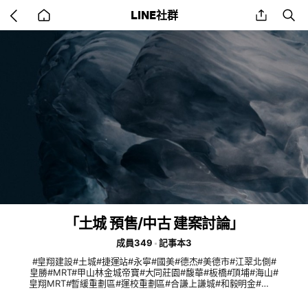
Go
share
se
LINE社群
back
to
home
「土城 預售/中古 建案討論」
成員349
記事本3
#皇翔建設#土城#捷運站#永寧#國美#德杰#美德市#江翠北側#
皇勝#MRT#甲山林金城帝寶#大同莊園#馥華#板橋#頂埔#海山#
皇翔MRT#暫緩重劃區#運校重劃區#合謙上謙城#和毅明金#金城
舞#國泰#潤泰#忠泰#馥華#璞園#國美#久泰#立信#茂德#興富發
#大陸