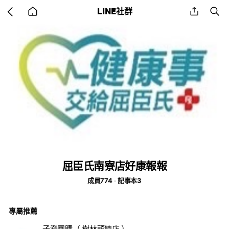
Go
share
se
LINE社群
back
to
home
屈臣氏南寮店好康報報
成員774
記事本3
專屬推薦
子瀅團購（ 樹林頭總店 ）