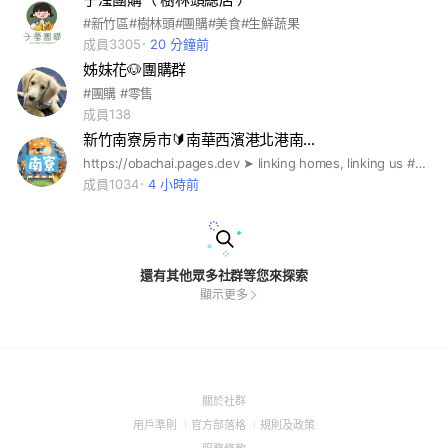
#新竹區#樹林頭#團購#美食#生鮮蔬果
成員3305
20 分鐘前
姊妹花🐶團購群
#團購 #零售
成員138
新竹南寮房市🔰南華西濱港北港南…
https://obachai.pages.dev ➤ linking homes, linking us #歐巴柴 #新青安 #央行第七波 #限貸令 #信用管制 #虛坪改革 #實坪制 #台積宅 #都更 #實價登錄 #房地合一 #囤房稅 #竹北預售屋 #竹北新成屋 #竹北中古屋 #竹北二手屋 #竹科購屋 #竹北買房 #竹北租房 #竹北首購 #竹北換屋 #竹北大樓 #竹北透天 #竹北重劃區 #竹北宏匯 #竹科效應 #竹北買房 #竹科生活圈 #竹北蛋黃區 #竹科廠區 #台元租屋 #寶佳 #佳陞 #佳展 #佳泰 #佳群 #佳晟 #佳福 #佳昂 #佳順 #佳鈜 #佳鏵 #佳昕 #佳瓚 #佳友 #佳峻 #佳鋐 #佳瑞 #櫻花 #皇普 #合康 #和築 #鴻築 #合新 #坤山 #大硯 #合石 #惠宇 #昌益 #豐邑 #新家華 #浩瀚 #德鑫 #鼎毅 #禾寅 #澤緣 #富宇 #椰林 #新業 #鴻柏 #鴻慶 #金弘 #紅樹 #韋順 #展才 #展藝 #上德 #美居 #又一山 #旭唐 #海悅
成員1034
4 小時前
還有其他眾多社群等您來探索
顯示更多
(Open
關於社群
in
(Open
(Open
(Open
用戶準則
官方部落格
規則及政策
a
in
in
in