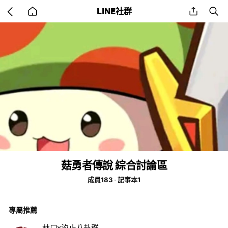
Go
share
se
LINE社群
back
to
home
菇勇者傳說 綜合討論區
成員183
記事本1
專屬推薦
林口x汐止八卦群