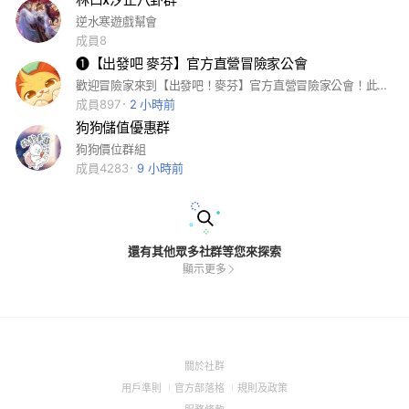
逆水寒遊戲幫會
成員8
➊【出發吧 麥芬】官方直營冒險家公會
歡迎冒險家來到【出發吧！麥芬】官方直營冒險家公會！此處由官方人員經營管理，請冒險家們注意遵守規範與禮儀，如有任何需要，請等愛吃鬼恰恰吃完再說…噢！是立刻為您服務！
成員897
2 小時前
狗狗儲值優惠群
狗狗價位群組
成員4283
9 小時前
還有其他眾多社群等您來探索
顯示更多
(Open
關於社群
in
(Open
(Open
(Open
用戶準則
官方部落格
規則及政策
a
in
in
in