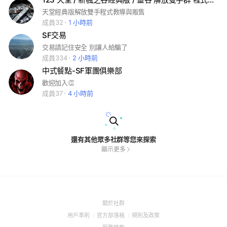
天堂經典版解放雙手程式教導與販售
成員32
1 小時前
SF交易
交易請記住安全 別讓人給騙了
成員334
2 小時前
中式餐點-SF軍團俱樂部
歡迎加入👏
成員37
4 小時前
還有其他眾多社群等您來探索
顯示更多
(Open
關於社群
in
(Open
(Open
(Open
用戶準則
官方部落格
規則及政策
a
in
in
in