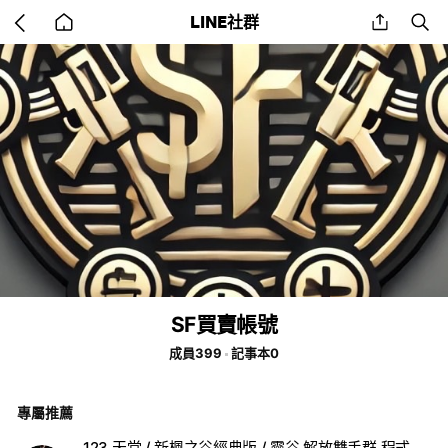
Go
share
se
LINE社群
back
to
home
SF買賣帳號
成員399
記事本0
專屬推薦
123 天堂 / 新楓之谷經典版 / 靈谷 解放雙手群 程式電腦教導設定外掛販售