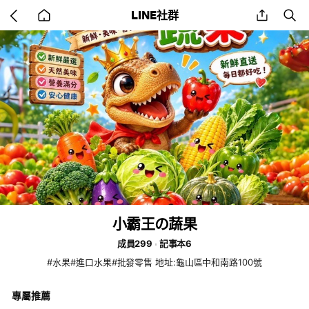
Go
share
se
LINE社群
back
to
home
小霸王の蔬果
成員299
記事本6
#水果#進口水果#批發零售 地址:龜山區中和南路100號
專屬推薦