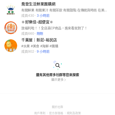
喬登生活鮮果團購網
有關鮮果 有關果汁 有關茶飲 有關甜點 在傳統與時尚 在美味與用心之間 對於你的健康渴求我們將一一為你如願以嚐
成員430
3 小時前
🔆好樂佳-超便宜🔆
放福利啦！！全店高CP商品，進來看就對了！
成員660
剛剛
千菓屋｜新莊-裕民店
#水果 #美食 #海鮮 #團購
成員902
9 小時前
還有其他眾多社群等您來探索
顯示更多
(Open
關於社群
in
(Open
(Open
(Open
用戶準則
官方部落格
規則及政策