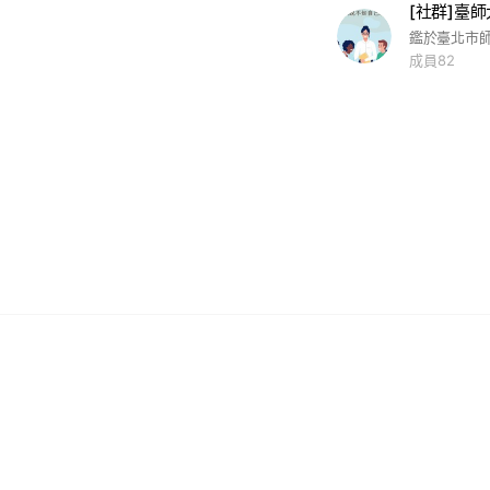
[社群]臺
成員82