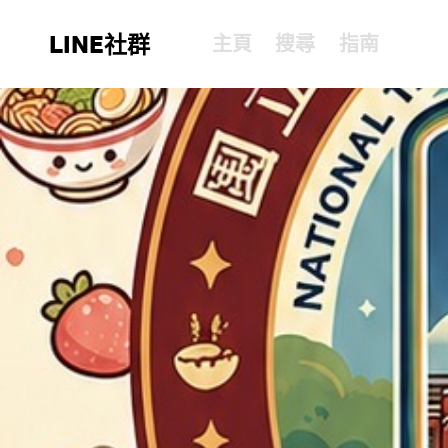
LINE社群
主頁
搜尋
指南