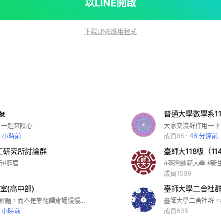
以LINE開啟
下載LINE應用程式

普通大學數學系11
，一起來談心
大家交流群作用一下
3 小時前
成員85
46 分鐘前
6資工研究所討論群
所#歷屆
成員1589
室(高中部)
臺師大學二舍社
#用方法快速解題，而不是靠翻譯背誦慢慢答題 #效率 #解題SOP #寫作SOP #解牛國文 #國文 #作文 #寫作 #國寫 #學測 #會考 #素養 #混合題 #108課綱 #庖丁解牛
0 小時前
成員635