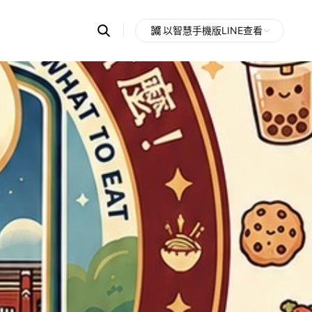
Search
以智慧手機版LINE查看
OpenChats
Open
or
search
messages
area