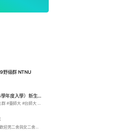
9野級群 NTNU
臺師大118級（114學年度入學）新生交流群
#臺灣師範大學 #新生群 #臺師大 #台師大 #118級 #114學年度
群
臺師大學二舍社群，歡迎男二舍與女二舍住宿生加入！