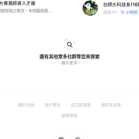
師大專業師資人才庫
台師大科技系11
鑑於臺北市師資短缺之現況，本校擬透過本計畫協助鄰近中小學建立代理代課教師等師資人才庫及專業支持系統。誠摯邀請您加入本計畫行列，一起協助解決鄰近學校師資人力需求，並增進自己的教學經驗與專業成長。
成員121
12 小時前
還有其他眾多社群等您來探索
顯示更多
(Open
(Open
(Open
(Open
關於社群
用戶準則
官方部落格
規則及政策
in
in
in
in
(Open
服務條款
a
a
a
a
in
new
new
new
new
a
window)
window)
window)
window)
new
Go
Go