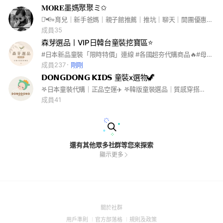
𝐌𝐎𝐑𝐄墨媽聚聚ミ✩
⋆͛📢⋆育兒｜新手爸媽｜親子館推薦｜推坑｜聊天｜開團優惠｜湊單省運費｜偶爾代購 Hello 聊育兒、聊日常、分享媽媽們喜歡的一切。(台南媽咪進來先say嗨,或許可以一起出去溜娃) 入群者請先更改「姓名/月齡」~
成員35
森芽選品ㅣVIP日韓台童裝挖寶區⭐️
#日本新品童裝「限時特價」連線 #各國超夯代購商品🔥#母嬰用品 #日韓代購商品#每個月好康抽獎活動
成員237
剛剛
𝗗𝗢𝗡𝗚𝗗𝗢𝗡𝗚 𝗞𝗜𝗗𝗦 童裝x選物🦖
𖤐日本童裝代購｜正品空運✈️ 𖤐韓版童裝選品｜質感穿搭👶🏻 𖤐親子選物開團｜咚媽嚴選💎 💛用幫鵝子挑選的心，來幫媽咪把拔把關 🧡把美好的分享給你，給寶貝安心的選擇 🛒採預購制，結單匯款後進行採買 ❣️購買前請詳閱購買須知（不接急單‼️） 📱詢問與訂購請加官方Line @160ujpps
成員41
還有其他眾多社群等您來探索
顯示更多
(Open
關於社群
in
(Open
(Open
(Open
用戶準則
官方部落格
規則及政策