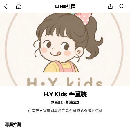
Go
share
se
LINE社群
back
to
home
H.Y Kids ☁️童裝
成員53
記事本3
在這裡只會買到漂漂亮亮有質感的衣服✨🫶🏻
專屬推薦