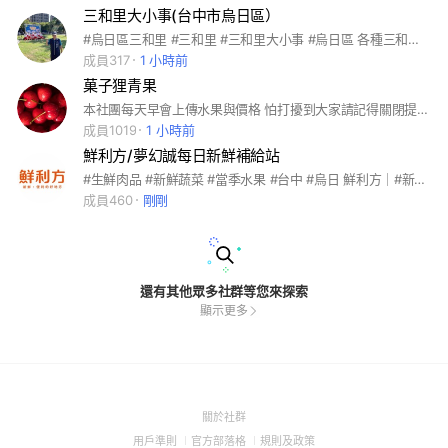
三和里大小事(台中市烏日區）
#烏日區三和里 #三和里 #三和里大小事 #烏日區 各種三和里大小事皆可在這裡分享和討論。一起讓烏日區三和里更美好更幸福快樂。#台中市政府 傾聽建言/建設改善並成長。 社區的祥和發展/家庭的幸福美滿。 老人的身體健康/精神寄託/弱勢或貧困家庭的扶持。 地方的持續未來發展和成長， 這就是我三和里楊添和里長的願望。
成員317
1 小時前
菓子狸青果
本社團每天早會上傳水果與價格 怕打擾到大家請記得關閉提醒哦😘 有什麼問題都可以在社團裡發問～ 想買什麼水果也可以直接在這裡詢問～小編可以幫忙代購哦🥳
成員1019
1 小時前
鮮利方/夢幻誠每日新鮮補給站
#生鮮肉品 #新鮮蔬菜 #當季水果 #台中 #烏日 鮮利方｜#新鮮#便利#好地方
成員460
剛剛
還有其他眾多社群等您來探索
顯示更多
(Open
關於社群
in
(Open
(Open
(Open
用戶準則
官方部落格
規則及政策