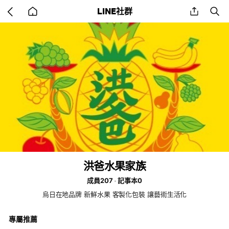
Go
share
se
LINE社群
back
to
home
洪爸水果家族
成員207
記事本0
烏日在地品牌 新鮮水果 客製化包裝 讓藝術生活化
專屬推薦