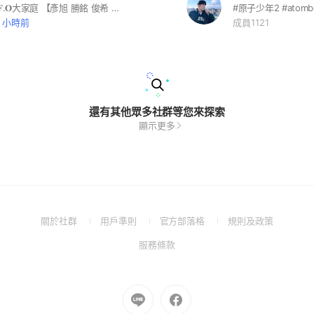
#歡迎加入𝐅.𝐅.𝐎大家庭 【彥旭 勝銘 俊希 至琦 小新 加藤琉士 鈞嘉】 進群可以活躍跟大家聊天～ 有事IG:@_.eyuuu@0518__0619__
#原子少年2 #atomboy
2 小時前
成員1121
還有其他眾多社群等您來探索
顯示更多
(Open
(Open
(Open
(Open
關於社群
用戶準則
官方部落格
規則及政策
in
in
in
in
(Open
服務條款
a
a
a
a
in
new
new
new
new
a
window)
window)
window)
window)
new
Go
Go
window)
to
to