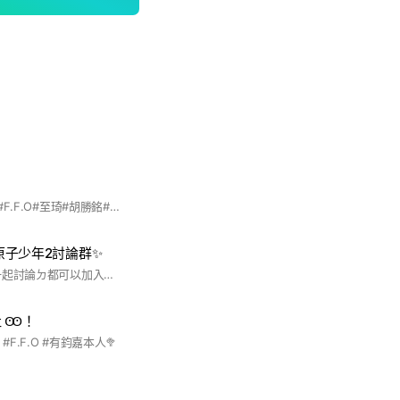
#原子少年2#小行星#F.F.O#至琦#胡勝銘#張鈞嘉#陳彥旭#陳俊希#小新#加藤琉士
𝙎𝟮 原子少年2討論群✨
喜歡少年們ㄉ 想要一起討論ㄉ都可以加入喔！（本人們會盡力邀請ㄉ！） 目前泓諺 小銘 鴻達 呈恩 小潘 本人在內喔！ 其他的成員若是本人加入 第二個問題可以回答自己 比較好辨認喔！ #原子少年2
社 Ꙭ！
#F.F.O #有鈞嘉本人🥦