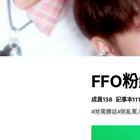
FFO粉
成員138
記事本11
#🈲罵髒話#🈲亂