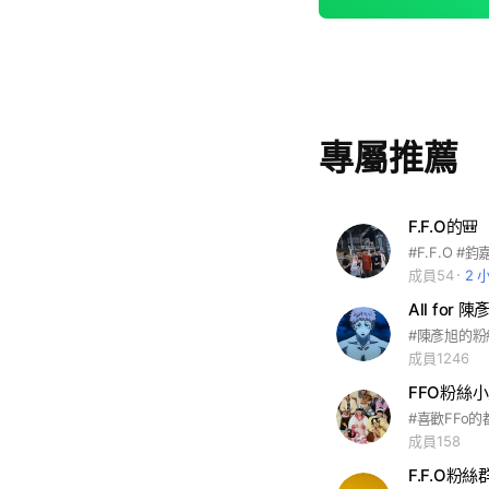
專屬推薦
F.F.O的🎒
成員54
2 
All for 陳
#陳彥旭的粉
成員1246
FFO粉絲小
#喜歡FFo的
成員158
F.F.O粉絲群