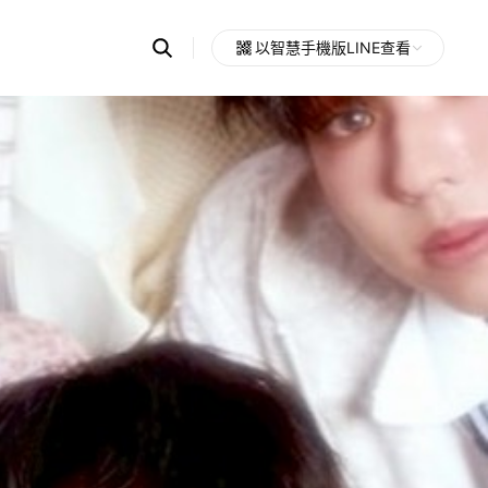
Search
以智慧手機版LINE查看
OpenChats
Open
or
search
messages
area