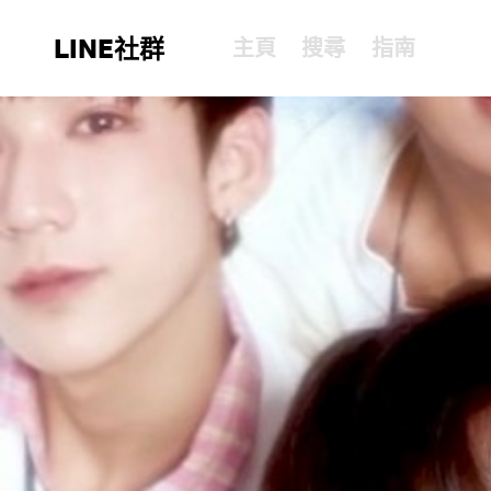
LINE社群
主頁
搜尋
指南